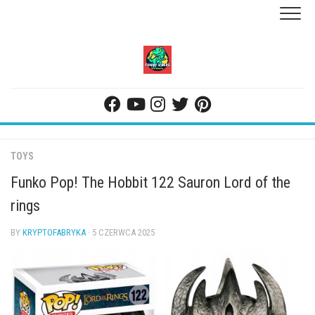
Skip
to
content
TOYS
Funko Pop! The Hobbit 122 Sauron Lord of the
rings
BY
KRYPTOFABRYKA
· 5 CZERWCA 2025