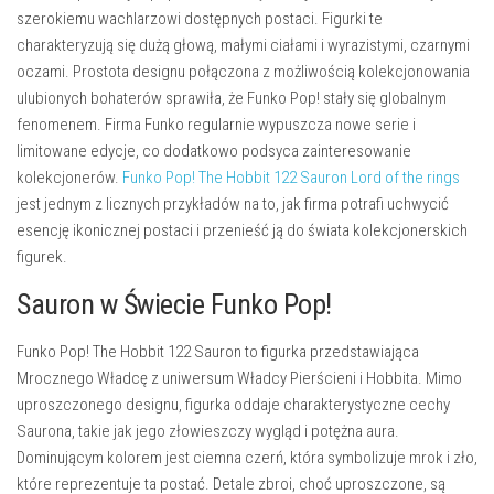
szerokiemu wachlarzowi dostępnych postaci. Figurki te
charakteryzują się dużą głową, małymi ciałami i wyrazistymi, czarnymi
oczami. Prostota designu połączona z możliwością kolekcjonowania
ulubionych bohaterów sprawiła, że Funko Pop! stały się globalnym
fenomenem. Firma Funko regularnie wypuszcza nowe serie i
limitowane edycje, co dodatkowo podsyca zainteresowanie
kolekcjonerów.
Funko Pop! The Hobbit 122 Sauron Lord of the rings
jest jednym z licznych przykładów na to, jak firma potrafi uchwycić
esencję ikonicznej postaci i przenieść ją do świata kolekcjonerskich
figurek.
Sauron w Świecie Funko Pop!
Funko Pop! The Hobbit 122 Sauron to figurka przedstawiająca
Mrocznego Władcę z uniwersum Władcy Pierścieni i Hobbita. Mimo
uproszczonego designu, figurka oddaje charakterystyczne cechy
Saurona, takie jak jego złowieszczy wygląd i potężna aura.
Dominującym kolorem jest ciemna czerń, która symbolizuje mrok i zło,
które reprezentuje ta postać. Detale zbroi, choć uproszczone, są