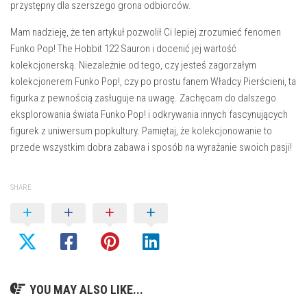
przystępny dla szerszego grona odbiorców.
Mam nadzieję, że ten artykuł pozwolił Ci lepiej zrozumieć fenomen
Funko Pop! The Hobbit 122 Sauron i docenić jej wartość
kolekcjonerską. Niezależnie od tego, czy jesteś zagorzałym
kolekcjonerem Funko Pop!, czy po prostu fanem Władcy Pierścieni, ta
figurka z pewnością zasługuje na uwagę. Zachęcam do dalszego
eksplorowania świata Funko Pop! i odkrywania innych fascynujących
figurek z uniwersum popkultury. Pamiętaj, że kolekcjonowanie to
przede wszystkim dobra zabawa i sposób na wyrażanie swoich pasji!
SHARE
YOU MAY ALSO LIKE...