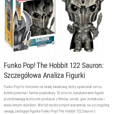
Funko Pop! The Hobbit 122 Sauron:
Szczegółowa Analiza Figurki
Funko Pop! to fenomen na skalę światową, który opanował serca
kolekcjonerów i fanów popkultury. Te urocze, karykaturalne figurki
przedstawiają ikoniczne postacie z filmów, seriali, gier, komiksów i
wielu innych dziedzin. Wśród niezliczonych wariantów, na szczególną
uwagę zasługuje figurka Funko Pop! The Hobbit 122 Sauron z