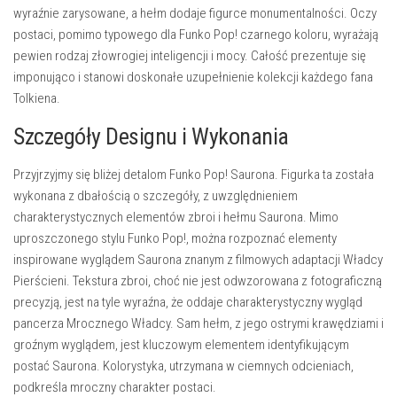
wyraźnie zarysowane, a hełm dodaje figurce monumentalności. Oczy
postaci, pomimo typowego dla Funko Pop! czarnego koloru, wyrażają
pewien rodzaj złowrogiej inteligencji i mocy. Całość prezentuje się
imponująco i stanowi doskonałe uzupełnienie kolekcji każdego fana
Tolkiena.
Szczegóły Designu i Wykonania
Przyjrzyjmy się bliżej detalom Funko Pop! Saurona. Figurka ta została
wykonana z dbałością o szczegóły, z uwzględnieniem
charakterystycznych elementów zbroi i hełmu Saurona. Mimo
uproszczonego stylu Funko Pop!, można rozpoznać elementy
inspirowane wyglądem Saurona znanym z filmowych adaptacji Władcy
Pierścieni. Tekstura zbroi, choć nie jest odwzorowana z fotograficzną
precyzją, jest na tyle wyraźna, że oddaje charakterystyczny wygląd
pancerza Mrocznego Władcy. Sam hełm, z jego ostrymi krawędziami i
groźnym wyglądem, jest kluczowym elementem identyfikującym
postać Saurona. Kolorystyka, utrzymana w ciemnych odcieniach,
podkreśla mroczny charakter postaci.