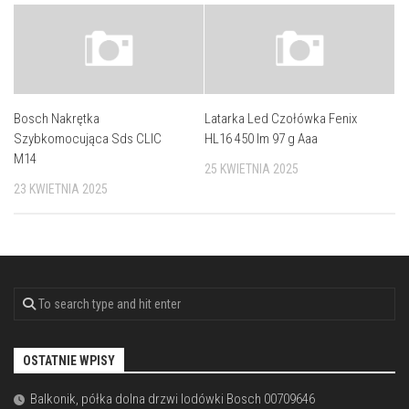
Bosch Nakrętka
Latarka Led Czołówka Fenix
Szybkomocująca Sds CLIC
HL16 450 lm 97 g Aaa
M14
25 KWIETNIA 2025
23 KWIETNIA 2025
OSTATNIE WPISY
Balkonik, półka dolna drzwi lodówki Bosch 00709646