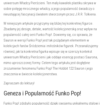
uniwersum Władcy Pierścieni. Ten mały kawałek plastiku skrywa w
sobie potęgę mrocznego władcy, a jego popularność świadczy o
nieustającej fascynacji światem stworzonym przez J.R.R. Tolkiena.
W niniejszym artykule przyjrzymy się bliżej tej konkretnej figurce.
Zbadamy jej design, detale, wartość kolekcjonerską oraz wpływ na
popularność całej serii Funko Pop!. Dowiemy się, co sprawia, że
Sauron w wersji Funko Pop! jest tak pożądanym elementem w
kolekcjach fanów Śródziemia i miłośników figurek. Przeanalizujemy
również, jak ta konkretna figurka wpisuje się w szerszy kontekst
uniwersum Władcy Pierścieni i jak oddaje esencję postaci Saurona,
mimo uproszczonej formy. Celem tego artykułu jest dogłębne
zrozumienie fenomenu Funko Pop! The Hobbit 122 Sauron i jego
znaczenia w świecie kolekcjonerstwa.
Zapraszam do lektury!
Geneza i Popularność Funko Pop!
Funko Pop! zdobyło popularność dzięki swojemu unikalnemu stylowi i