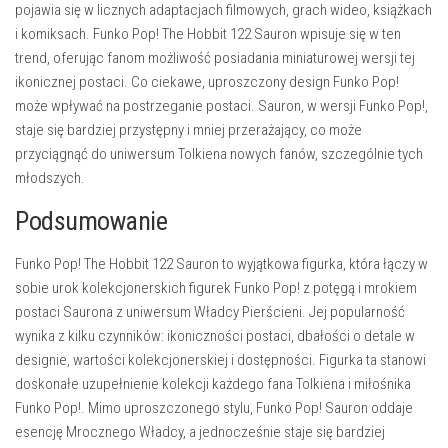
pojawia się w licznych adaptacjach filmowych, grach wideo, książkach
i komiksach. Funko Pop! The Hobbit 122 Sauron wpisuje się w ten
trend, oferując fanom możliwość posiadania miniaturowej wersji tej
ikonicznej postaci. Co ciekawe, uproszczony design Funko Pop!
może wpływać na postrzeganie postaci. Sauron, w wersji Funko Pop!,
staje się bardziej przystępny i mniej przerażający, co może
przyciągnąć do uniwersum Tolkiena nowych fanów, szczególnie tych
młodszych.
Podsumowanie
Funko Pop! The Hobbit 122 Sauron to wyjątkowa figurka, która łączy w
sobie urok kolekcjonerskich figurek Funko Pop! z potęgą i mrokiem
postaci Saurona z uniwersum Władcy Pierścieni. Jej popularność
wynika z kilku czynników: ikoniczności postaci, dbałości o detale w
designie, wartości kolekcjonerskiej i dostępności. Figurka ta stanowi
doskonałe uzupełnienie kolekcji każdego fana Tolkiena i miłośnika
Funko Pop!. Mimo uproszczonego stylu, Funko Pop! Sauron oddaje
esencję Mrocznego Władcy, a jednocześnie staje się bardziej