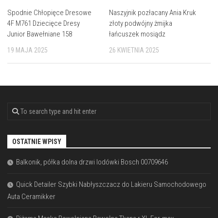
Spodnie Chłopięce Dresowe
Naszyjnik pozłacany Ania Kruk
4F M761 Dziecięce Dresy
złoty podwójny żmijka
Junior Bawełniane 158
łańcuszek mosiądz
19 MAJA 2025
26 KWIETNIA 2025
OSTATNIE WPISY
Balkonik, półka dolna drzwi lodówki Bosch 00709646
Quick Detailer Szybki Nabłyszczacz do Lakieru Samochodowego
Auta Ceramikker