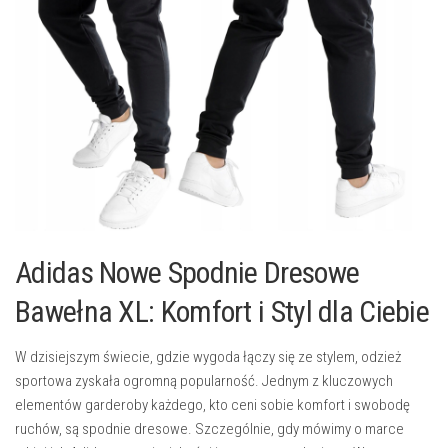
Adidas Nowe Spodnie Dresowe
Bawełna XL: Komfort i Styl dla Ciebie
W dzisiejszym świecie, gdzie wygoda łączy się ze stylem, odzież
sportowa zyskała ogromną popularność. Jednym z kluczowych
elementów garderoby każdego, kto ceni sobie komfort i swobodę
ruchów, są spodnie dresowe. Szczególnie, gdy mówimy o marce