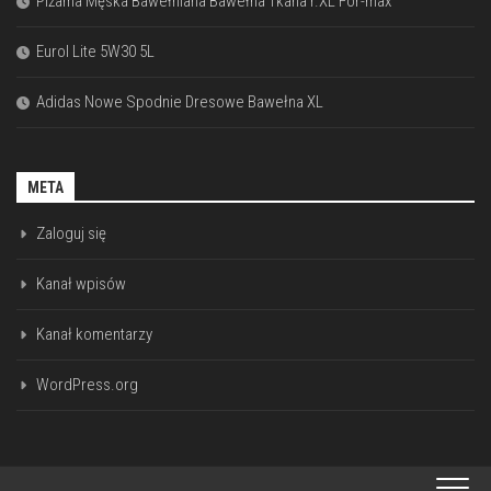
Piżama Męska Bawełniana Bawełna Tkana r.XL For-max
Eurol Lite 5W30 5L
Adidas Nowe Spodnie Dresowe Bawełna XL
META
Zaloguj się
Kanał wpisów
Kanał komentarzy
WordPress.org