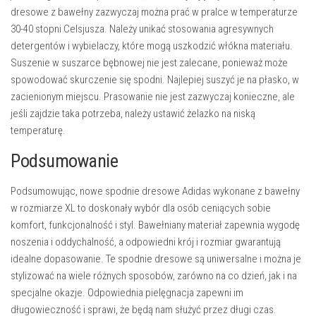
dresowe z bawełny zazwyczaj można prać w pralce w temperaturze
30-40 stopni Celsjusza. Należy unikać stosowania agresywnych
detergentów i wybielaczy, które mogą uszkodzić włókna materiału.
Suszenie w suszarce bębnowej nie jest zalecane, ponieważ może
spowodować skurczenie się spodni. Najlepiej suszyć je na płasko, w
zacienionym miejscu. Prasowanie nie jest zazwyczaj konieczne, ale
jeśli zajdzie taka potrzeba, należy ustawić żelazko na niską
temperaturę.
Podsumowanie
Podsumowując, nowe spodnie dresowe Adidas wykonane z bawełny
w rozmiarze XL to doskonały wybór dla osób ceniących sobie
komfort, funkcjonalność i styl. Bawełniany materiał zapewnia wygodę
noszenia i oddychalność, a odpowiedni krój i rozmiar gwarantują
idealne dopasowanie. Te spodnie dresowe są uniwersalne i można je
stylizować na wiele różnych sposobów, zarówno na co dzień, jak i na
specjalne okazje. Odpowiednia pielęgnacja zapewni im
długowieczność i sprawi, że będą nam służyć przez długi czas.