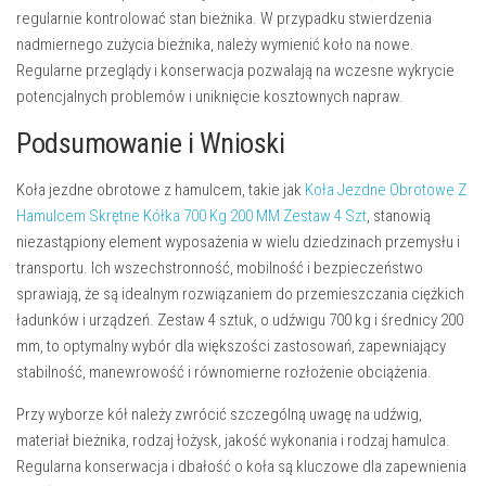
regularnie
kontrolować stan bieżnika
. W przypadku stwierdzenia
nadmiernego zużycia bieżnika, należy wymienić koło na nowe.
Regularne przeglądy i konserwacja pozwalają na wczesne wykrycie
potencjalnych problemów i uniknięcie kosztownych napraw.
Podsumowanie i Wnioski
Koła jezdne obrotowe z hamulcem, takie jak
Koła Jezdne Obrotowe Z
Hamulcem Skrętne Kółka 700 Kg 200 MM Zestaw 4 Szt
, stanowią
niezastąpiony element wyposażenia w wielu dziedzinach przemysłu i
transportu. Ich wszechstronność, mobilność i bezpieczeństwo
sprawiają, że są idealnym rozwiązaniem do przemieszczania ciężkich
ładunków i urządzeń. Zestaw 4 sztuk, o udźwigu 700 kg i średnicy 200
mm, to optymalny wybór dla większości zastosowań, zapewniający
stabilność, manewrowość i równomierne rozłożenie obciążenia.
Przy wyborze kół należy zwrócić szczególną uwagę na udźwig,
materiał bieżnika, rodzaj łożysk, jakość wykonania i rodzaj hamulca.
Regularna konserwacja i dbałość o koła są kluczowe dla zapewnienia