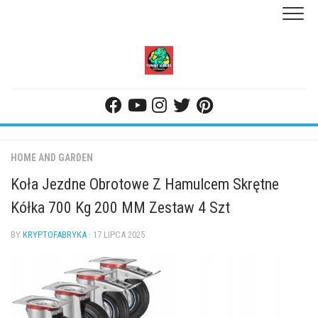
Skip
to
content
HOME AND GARDEN
Koła Jezdne Obrotowe Z Hamulcem Skrętne
Kółka 700 Kg 200 MM Zestaw 4 Szt
BY
KRYPTOFABRYKA
· 17 LIPCA 2025