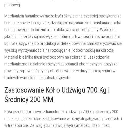
pionowej.
Mechanizm hamulcowy może być różny, ale najczęściej spotykane są
hamulce nożne lub ręczne, działające na zasadzie dociskania klocka
hamulcowego do bieżnika lub blokowania obrotu piasty.
Wysokiej
jakości materiały
są niezwykle istotne dla trwałości i niezawodności
kół. Stal używana do produkcji widełek powinna charakteryzować się
wysoką wytrzymałością na rozciąganie i odpornością na korozję.
Materiał bieżnika musi być odporny na ścieranie, uszkodzenia
mechaniczne i działanie różnych substancji chemicznych. Łożyska
powinny zapewniać płynny obrót nawet przy dużym obciążeniu i w
trudnych warunkach eksploatacyjnych.
Zastosowanie Kół o Udźwigu 700 Kg i
Średnicy 200 MM
Koła jezdne obrotowe z hamulcem o udźwigu 700 kg i średnicy 200
mm znajdują szerokie zastosowanie w różnych gałęziach przemysłu i
w transporcie. Ze względu na swoją wytrzymałość i stabilność,