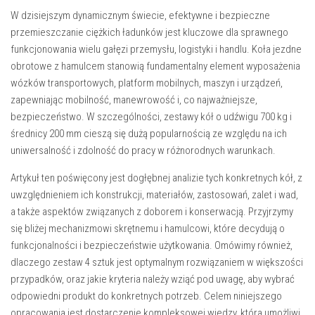
W dzisiejszym dynamicznym świecie, efektywne i bezpieczne
przemieszczanie ciężkich ładunków jest kluczowe dla sprawnego
funkcjonowania wielu gałęzi przemysłu, logistyki i handlu. Koła jezdne
obrotowe z hamulcem stanowią fundamentalny element wyposażenia
wózków transportowych, platform mobilnych, maszyn i urządzeń,
zapewniając mobilność, manewrowość i, co najważniejsze,
bezpieczeństwo. W szczególności, zestawy kół o udźwigu 700 kg i
średnicy 200 mm cieszą się dużą popularnością ze względu na ich
uniwersalność i zdolność do pracy w różnorodnych warunkach.
Artykuł ten poświęcony jest dogłębnej analizie tych konkretnych kół, z
uwzględnieniem ich konstrukcji, materiałów, zastosowań, zalet i wad,
a także aspektów związanych z doborem i konserwacją. Przyjrzymy
się bliżej mechanizmowi skrętnemu i hamulcowi, które decydują o
funkcjonalności i bezpieczeństwie użytkowania. Omówimy również,
dlaczego zestaw 4 sztuk jest optymalnym rozwiązaniem w większości
przypadków, oraz jakie kryteria należy wziąć pod uwagę, aby wybrać
odpowiedni produkt do konkretnych potrzeb. Celem niniejszego
opracowania jest dostarczenie kompleksowej wiedzy, która umożliwi