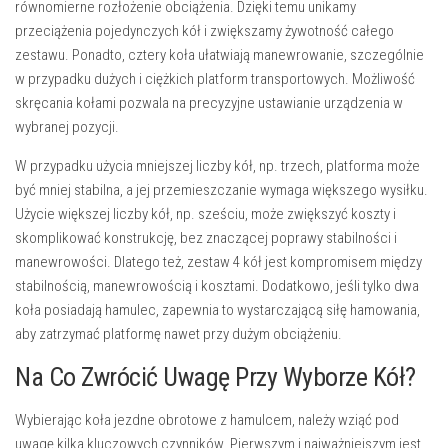
równomierne rozłożenie obciążenia. Dzięki temu unikamy
przeciążenia pojedynczych kół i zwiększamy żywotność całego
zestawu. Ponadto,
cztery koła
ułatwiają manewrowanie, szczególnie
w przypadku dużych i ciężkich platform transportowych. Możliwość
skręcania kołami pozwala na precyzyjne ustawianie urządzenia w
wybranej pozycji.
W przypadku użycia mniejszej liczby kół, np. trzech, platforma może
być mniej stabilna, a jej przemieszczanie wymaga większego wysiłku.
Użycie większej liczby kół, np. sześciu, może zwiększyć koszty i
skomplikować konstrukcję, bez znaczącej poprawy stabilności i
manewrowości. Dlatego też, zestaw 4 kół jest kompromisem między
stabilnością, manewrowością i kosztami. Dodatkowo, jeśli tylko dwa
koła posiadają hamulec, zapewnia to wystarczającą siłę hamowania,
aby zatrzymać platformę nawet przy dużym obciążeniu.
Na Co Zwrócić Uwagę Przy Wyborze Kół?
Wybierając koła jezdne obrotowe z hamulcem, należy wziąć pod
uwagę kilka kluczowych czynników. Pierwszym i najważniejszym jest