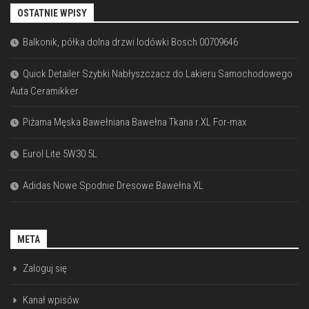
OSTATNIE WPISY
Balkonik, półka dolna drzwi lodówki Bosch 00709646
Quick Detailer Szybki Nabłyszczacz do Lakieru Samochodowego
Auta Ceramikker
Piżama Męska Bawełniana Bawełna Tkana r.XL For-max
Eurol Lite 5W30 5L
Adidas Nowe Spodnie Dresowe Bawełna XL
META
Zaloguj się
Kanał wpisów