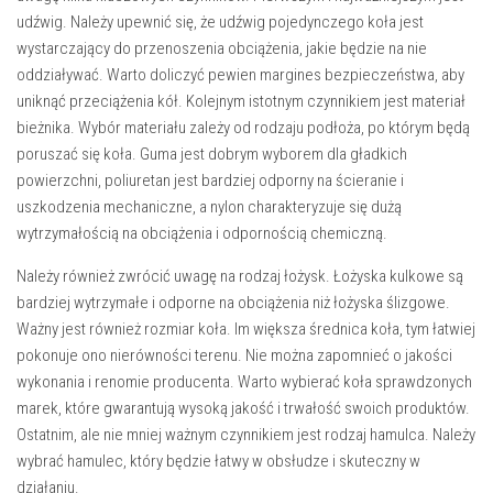
udźwig
. Należy upewnić się, że udźwig pojedynczego koła jest
wystarczający do przenoszenia obciążenia, jakie będzie na nie
oddziaływać. Warto doliczyć pewien margines bezpieczeństwa, aby
uniknąć przeciążenia kół. Kolejnym istotnym czynnikiem jest
materiał
bieżnika
. Wybór materiału zależy od rodzaju podłoża, po którym będą
poruszać się koła. Guma jest dobrym wyborem dla gładkich
powierzchni, poliuretan jest bardziej odporny na ścieranie i
uszkodzenia mechaniczne, a nylon charakteryzuje się dużą
wytrzymałością na obciążenia i odpornością chemiczną.
Należy również zwrócić uwagę na
rodzaj łożysk
. Łożyska kulkowe są
bardziej wytrzymałe i odporne na obciążenia niż łożyska ślizgowe.
Ważny jest również
rozmiar koła
. Im większa średnica koła, tym łatwiej
pokonuje ono nierówności terenu. Nie można zapomnieć o
jakości
wykonania
i
renomie producenta
. Warto wybierać koła sprawdzonych
marek, które gwarantują wysoką jakość i trwałość swoich produktów.
Ostatnim, ale nie mniej ważnym czynnikiem jest
rodzaj hamulca
. Należy
wybrać hamulec, który będzie łatwy w obsłudze i skuteczny w
działaniu.