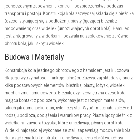
jednoczesnym zapewnieniu kontroli i bezpieczeństwa podczas
transportu i postoju. Konstrukcja koła zazwyczaj składa się z bieżnika
(części stykającej się z podłożem), piasty (łączącej bieżnik z
mocowaniem) oraz widełek (umożliwiających obrót koła). Hamulec
jest zintegrowany z widełkami i pozwala na zablokowanie zarówno
obrotu koła, jak i skrętu widełek.
Budowa i Materiały
Konstrukcja koła jezdnego obrotowego z hamulcem jest kluczowa
dla jego wytrzymałości i funkcjonalności. Zazwyczaj składa się ono z
kilku podstawowych elementów:
bieżnika
,
piasty
,
łożysk
,
widełek
i
mechanizmu hamulcowego
. Bieżnik, czyli zewnętrzna część koła
mająca kontakt z podłożem, wykonany jest z różnych materiałów,
takich jak guma, poliuretan, nylon czy stal. Wybór materiału zależy od
rodzaju podłoża, obciążenia i warunków pracy. Piasta łączy bieżnik z
widełkami i zawiera łożyska, które umożliwiają płynny obrót koła.
Widełki, najczęściej wykonane ze stali, zapewniają mocowanie koła
do urządzenia lub konstrukcji i umożliwiają jego obrót wokół osi