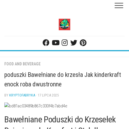
Skip
to
content
FOOD AND BEVERAGE
poduszki Bawełniane do krzesła Jak kinderkraft
enock roba dwustronne
BY
KRYPTOFABRYKA
· 17 LIPCA 2025
Bawełniane Poduszki do Krzesełek