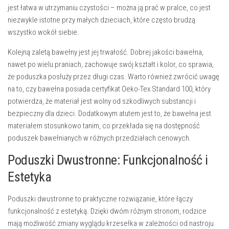
jest łatwa w utrzymaniu czystości – można ją prać w pralce, co jest
niezwykle istotne przy małych dzieciach, które często brudzą
wszystko wokół siebie.
Kolejną zaletą bawełny jest jej
trwałość
. Dobrej jakości bawełna,
nawet po wielu praniach, zachowuje swój kształt i kolor, co sprawia,
że poduszka posłuży przez długi czas. Warto również zwrócić uwagę
na to, czy bawełna posiada certyfikat Oeko-Tex Standard 100, który
potwierdza, że materiał jest wolny od szkodliwych substancji i
bezpieczny dla dzieci. Dodatkowym atutem jest to, że bawełna jest
materiałem stosunkowo tanim, co przekłada się na dostępność
poduszek bawełnianych w różnych przedziałach cenowych.
Poduszki Dwustronne: Funkcjonalność i
Estetyka
Poduszki dwustronne to praktyczne rozwiązanie, które łączy
funkcjonalność z estetyką. Dzięki dwóm różnym stronom, rodzice
mają możliwość zmiany wyglądu krzesełka w zależności od nastroju