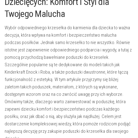
Dziecięcych: Komfort i Styl dla
Twojego Malucha
Wybór odpowiedniego krzesełka do karmienia dla dziecka to ważna
decyzja, która wpływa na komfort i bezpieczeństwo malucha
podczas posiłków. Jednak samo krzesełko to nie wszystko. Równie
istotne jest zapewnienie odpowiedniego podparcia i wygody, a tutaj z
pomocą przychodzą bawełniane poduszki do krzesełek.
Szczególnie popularne są te dedykowane do modeli takich jak
Kinderkraft Enock i Roba, a także poduszki dwustronne, które łączą
funkcjonalność z estetyką. W tym artykule przyjrzymy się bliżej
zaletom takich poduszek, materiałom, z których są wykonane,
dostępnym wzorom oraz na co zwrócić uwagę przy ich wyborze.
Omówimy także, dlaczego warto zainwestować w poduszkę, która
zapewni dziecku komfort i bezpieczeństwo podczas każdego
posiłku, oraz jak dbać o nią, aby służyła jak najdłużej. Celem jest
dostarczenie kompleksowej wiedzy, która pomoże rodzicom podjąć
najlepszą decyzję przy zakupie poduszki do krzesełka dla swojego