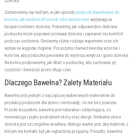
dziecka.
Zastanowimy się nad tym, w jaki sposób
poduszki Bawełniane do
krzesła Jak kinderkraft enock roba dwustronne
wpływają na
bezpieczeństwo dziecka. Pokażemy, jak odpowiednio dobrana
poduszka może poprawić postawę dziecka i zapewnić mu komfort
podczas siedzenia. Omówimy różne rodzaje wypełnień oraz ich
wpływ na wygodę i higienę. Poruszymy również kwestię wzorów i
kolorów, aby poduszka pasowała do wystroju wnętrza i gustu dziecka.
Na końcu podpowiemy, jak dbać o poduszkę, aby zachować jej
czystość i świeżość przez długi czas.
Dlaczego Bawełna? Zalety Materiału
Bawełna jest jednym z najczęściej wybieranych materiałów do
produkcji poduszek dla dzieci i niemowląt, i to nie bez powodu.
Przede wszystkim,
bawełna jest naturalna i oddychająca
, co
minimalizuje ryzyko podrażnień skóry oraz alergii. Delikatna skóra
dziecka jest szczególnie wrażliwa, dlatego ważne jest, aby materiał, z
którym ma kontakt, był jak najbardziej przyjazny. Ponadto, bawełna