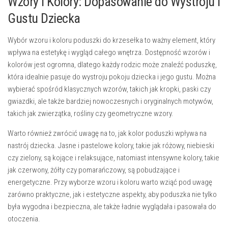
Wzory i Kolory: Dopasowanie do Wystroju i
Gustu Dziecka
Wybór wzoru i koloru poduszki do krzesełka to ważny element, który
wpływa na estetykę i wygląd całego wnętrza. Dostępność wzorów i
kolorów jest ogromna, dlatego każdy rodzic może znaleźć poduszkę,
która idealnie pasuje do wystroju pokoju dziecka i jego gustu. Można
wybierać spośród klasycznych wzorów, takich jak kropki, paski czy
gwiazdki, ale także bardziej nowoczesnych i oryginalnych motywów,
takich jak zwierzątka, rośliny czy geometryczne wzory.
Warto również zwrócić uwagę na to, jak kolor poduszki wpływa na
nastrój dziecka. Jasne i pastelowe kolory, takie jak różowy, niebieski
czy zielony, są kojące i relaksujące, natomiast intensywne kolory, takie
jak czerwony, żółty czy pomarańczowy, są pobudzające i
energetyczne. Przy wyborze wzoru i koloru warto wziąć pod uwagę
zarówno praktyczne, jak i estetyczne aspekty, aby poduszka nie tylko
była wygodna i bezpieczna, ale także ładnie wyglądała i pasowała do
otoczenia.