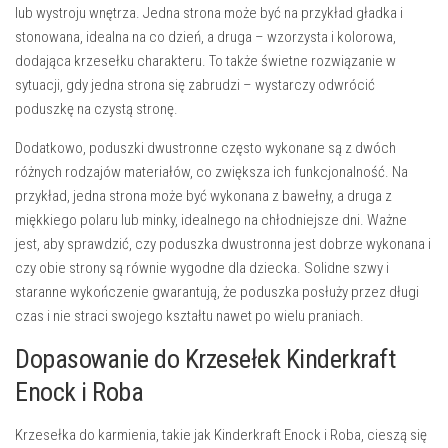
lub wystroju wnętrza. Jedna strona może być na przykład gładka i
stonowana, idealna na co dzień, a druga – wzorzysta i kolorowa,
dodająca krzesełku charakteru. To także świetne rozwiązanie w
sytuacji, gdy jedna strona się zabrudzi – wystarczy odwrócić
poduszkę na czystą stronę.
Dodatkowo, poduszki dwustronne często wykonane są z dwóch
różnych rodzajów materiałów, co zwiększa ich funkcjonalność. Na
przykład, jedna strona może być wykonana z bawełny, a druga z
miękkiego polaru lub minky, idealnego na chłodniejsze dni. Ważne
jest, aby sprawdzić, czy poduszka dwustronna jest dobrze wykonana i
czy obie strony są równie wygodne dla dziecka. Solidne szwy i
staranne wykończenie gwarantują, że poduszka posłuży przez długi
czas i nie straci swojego kształtu nawet po wielu praniach.
Dopasowanie do Krzesełek Kinderkraft
Enock i Roba
Krzesełka do karmienia, takie jak Kinderkraft Enock i Roba, cieszą się