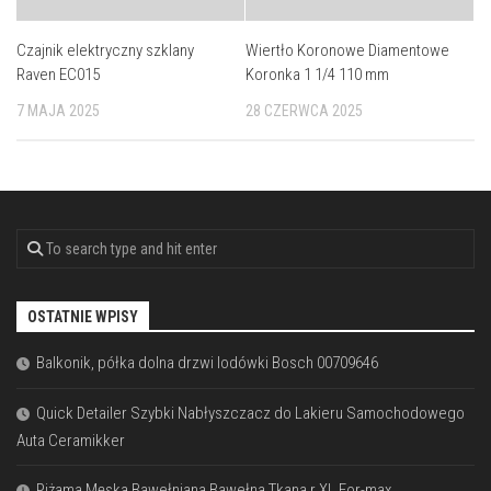
Czajnik elektryczny szklany
Wiertło Koronowe Diamentowe
Raven EC015
Koronka 1 1/4 110 mm
7 MAJA 2025
28 CZERWCA 2025
OSTATNIE WPISY
Balkonik, półka dolna drzwi lodówki Bosch 00709646
Quick Detailer Szybki Nabłyszczacz do Lakieru Samochodowego
Auta Ceramikker
Piżama Męska Bawełniana Bawełna Tkana r.XL For-max