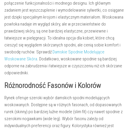
połączenie funkcjonalności i modnego designu. Ich głównym
zadaniem jest
wyszczuplenie i wymodelowanie sylwetki
, co osiągane
jest dzięki specjalnym krojom i elastycznym materiałom. Woskowana
powłoka nadaje im wygląd skóry, ale w przeciwieństwie do
prawdziwej skóry, są one bardziej elastyczne, przewiewne i
łatwiejsze w pielęgnacji. To idealna opcja dla kobiet, które chcą
cieszyć się wyglądem skórzanych spodni, ale cenią sobie komfort i
swobodę ruchów. Sprawdź
Damskie Spodnie Modelujące
Woskowane Skóra
. Dodatkowo, woskowane spodnie są bardziej
odporne na zabrudzenia i łatwiejsze w czyszczeniu niż ich skórzane
odpowiedniki.
Różnorodność Fasonów i Kolorów
Rynek oferuje szeroki wybór damskich spodni modelujących
woskowanych. Dostępne są w różnych fasonach, od dopasowanych
rurek (
skinny
) po bardziej luźne modele (
slim fit
) czy nawet spodnie z
szerokimi nogawkami (
wide leg
). Wybór fasonu zależy od
indywidualnych preferencji oraz figury. Kolorystyka również jest