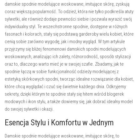
damskie spodnie modelujące woskowane, imitujące skórę, zyskują
coraz większą popularność. To odzież, która nie tylko podkreśla atuty
sylwetki, ale również dodaje pewności siebie i pozwala wyrazić swój
indywidualny styl. Te wszechstronne spodnie, dostępne w różnych
fasonach i kolorach, stały się podstawą garderoby wielu kobiet, które
cenią sobie zarówno wygodę, jak i modny wygląd. W tym artykule
przyjrzymy się bliżej fenomenowi damskich spodni modelujących
woskowanych, analizując ich zalety, różnorodność, sposób stylizacji
oraz to, dlaczego warto mieć je w swojej szafie. Zbadamy, jak te
spodnie łączą w sobie funkcjonalność odzieży modelującej z
estetyką skórkowych spodni, tworząc idealne rozwiązanie dla kobiet,
które chcą wyglądać i czuć się świetnie każdego dnia. Odkryjemy
sekrety, dzięki którym te spodnie stały się hitem wśród blogerek
modowych i ikon stylu, a także dowiemy się, jak dobrać idealny model
do swojej sylwetki i okazji.
Esencja Stylu i Komfortu w Jednym
Damskie spodnie modelujące woskowane, imitujące skórę, to