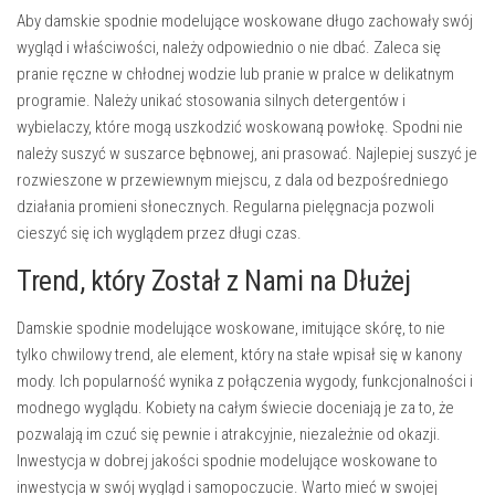
Aby damskie spodnie modelujące woskowane długo zachowały swój
wygląd i właściwości, należy odpowiednio o nie dbać. Zaleca się
pranie ręczne w chłodnej wodzie lub pranie w pralce w delikatnym
programie. Należy unikać stosowania silnych detergentów i
wybielaczy, które mogą uszkodzić woskowaną powłokę.
Spodni nie
należy suszyć w suszarce bębnowej, ani prasować
. Najlepiej suszyć je
rozwieszone w przewiewnym miejscu, z dala od bezpośredniego
działania promieni słonecznych. Regularna pielęgnacja pozwoli
cieszyć się ich wyglądem przez długi czas.
Trend, który Został z Nami na Dłużej
Damskie spodnie modelujące woskowane, imitujące skórę, to nie
tylko chwilowy trend, ale element, który na stałe wpisał się w kanony
mody. Ich popularność wynika z połączenia wygody, funkcjonalności i
modnego wyglądu. Kobiety na całym świecie doceniają je za to, że
pozwalają im czuć się pewnie i atrakcyjnie, niezależnie od okazji.
Inwestycja w dobrej jakości spodnie modelujące woskowane to
inwestycja w swój wygląd i samopoczucie
. Warto mieć w swojej