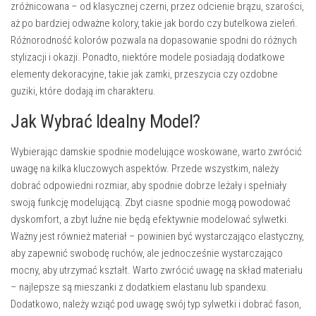
zróżnicowana – od klasycznej czerni, przez odcienie brązu, szarości,
aż po bardziej odważne kolory, takie jak bordo czy butelkowa zieleń.
Różnorodność kolorów pozwala na dopasowanie spodni do różnych
stylizacji i okazji. Ponadto, niektóre modele posiadają dodatkowe
elementy dekoracyjne, takie jak zamki, przeszycia czy ozdobne
guziki, które dodają im charakteru.
Jak Wybrać Idealny Model?
Wybierając damskie spodnie modelujące woskowane, warto zwrócić
uwagę na kilka kluczowych aspektów. Przede wszystkim, należy
dobrać odpowiedni rozmiar, aby spodnie dobrze leżały i spełniały
swoją funkcję modelującą. Zbyt ciasne spodnie mogą powodować
dyskomfort, a zbyt luźne nie będą efektywnie modelować sylwetki.
Ważny jest również materiał – powinien być wystarczająco elastyczny,
aby zapewnić swobodę ruchów, ale jednocześnie wystarczająco
mocny, aby utrzymać kształt.
Warto zwrócić uwagę na skład materiału
– najlepsze są mieszanki z dodatkiem elastanu lub spandexu.
Dodatkowo, należy wziąć pod uwagę swój typ sylwetki i dobrać fason,