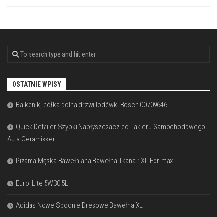
OSTATNIE WPISY
Balkonik, półka dolna drzwi lodówki Bosch 00709646
Quick Detailer Szybki Nabłyszczacz do Lakieru Samochodowego
Auta Ceramikker
Piżama Męska Bawełniana Bawełna Tkana r.XL For-max
Eurol Lite 5W30 5L
Adidas Nowe Spodnie Dresowe Bawełna XL