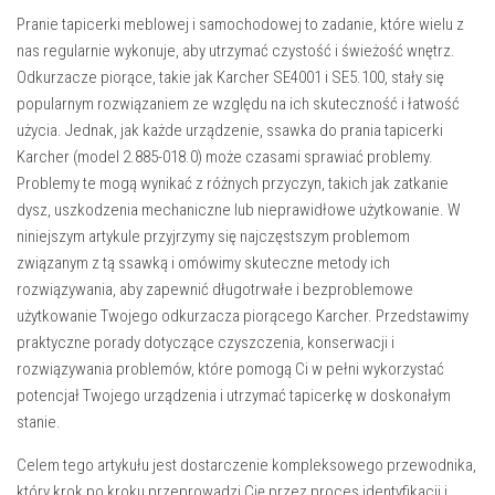
Pranie tapicerki meblowej i samochodowej to zadanie, które wielu z
nas regularnie wykonuje, aby utrzymać czystość i świeżość wnętrz.
Odkurzacze piorące, takie jak Karcher SE4001 i SE5.100, stały się
popularnym rozwiązaniem ze względu na ich skuteczność i łatwość
użycia. Jednak, jak każde urządzenie, ssawka do prania tapicerki
Karcher (model 2.885-018.0) może czasami sprawiać problemy.
Problemy te mogą wynikać z różnych przyczyn, takich jak zatkanie
dysz, uszkodzenia mechaniczne lub nieprawidłowe użytkowanie. W
niniejszym artykule przyjrzymy się najczęstszym problemom
związanym z tą ssawką i omówimy skuteczne metody ich
rozwiązywania, aby zapewnić długotrwałe i bezproblemowe
użytkowanie Twojego odkurzacza piorącego Karcher. Przedstawimy
praktyczne porady dotyczące czyszczenia, konserwacji i
rozwiązywania problemów, które pomogą Ci w pełni wykorzystać
potencjał Twojego urządzenia i utrzymać tapicerkę w doskonałym
stanie.
Celem tego artykułu jest dostarczenie kompleksowego przewodnika,
który krok po kroku przeprowadzi Cię przez proces identyfikacji i