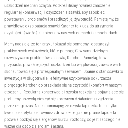
uszkodzeń mechanicznych. Podkreśliliśmy również znaczenie
regularnej konserwacji i czyszczenia ssawki, aby zapobiec
powstawaniu problemów i przedłużyć jej żywotność. Pamiętajmy, że
prawidłowa eksploatacja ssawki Karcher to klucz do utrzymania
czystości i świeżości tapicerki w naszych domach i samochodach.
Mamy nadzieję, że ten artykuł okazał się pomocny i dostarczył
praktycznych wskazówek, które pomogą Ci w samodzielnym
rozwiązywaniu problemów z ssawką Karcher. Pamiętaj, że w
przypadku poważniejszych uszkodzeń lub wątpliwości, zawsze warto
skonsultować się z profesjonalnym serwisem. Dbanie o stan ssawki to
inwestycja w długotrwałe i efektywne użytkowanie odkurzacza
piorącego Karcher, co przekłada się na czystość i komfort w naszym
otoczeniu. Regularna konserwacja i szybka reakcja na pojawiające się
problemy pozwolą cieszyć się sprawnym działaniem urządzenia
przez długi czas. Nie zapominajmy, że czysta tapicerka to nie tylko
kwestia estetyki, ale również zdrowia – regularne pranie tapicerki
pozwala pozbyć się alergenów, kurzu i roztoczy, co jest szczególnie
ważne dla osób z alergiami i astmą.