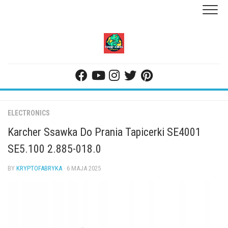
Skip
to
content
ELECTRONICS
Karcher Ssawka Do Prania Tapicerki SE4001
SE5.100 2.885-018.0
BY
KRYPTOFABRYKA
· 6 MAJA 2025