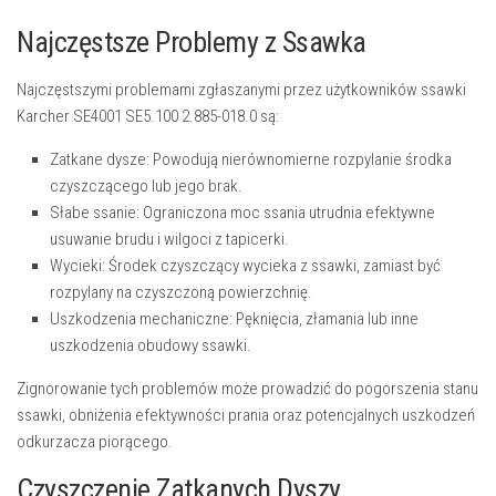
Najczęstsze Problemy z Ssawka
Najczęstszymi problemami zgłaszanymi przez użytkowników ssawki
Karcher SE4001 SE5.100 2.885-018.0 są:
Zatkane dysze:
Powodują nierównomierne rozpylanie środka
czyszczącego lub jego brak.
Słabe ssanie:
Ograniczona moc ssania utrudnia efektywne
usuwanie brudu i wilgoci z tapicerki.
Wycieki:
Środek czyszczący wycieka z ssawki, zamiast być
rozpylany na czyszczoną powierzchnię.
Uszkodzenia mechaniczne:
Pęknięcia, złamania lub inne
uszkodzenia obudowy ssawki.
Zignorowanie tych problemów może prowadzić do pogorszenia stanu
ssawki, obniżenia efektywności prania oraz potencjalnych uszkodzeń
odkurzacza piorącego.
Czyszczenie Zatkanych Dyszy