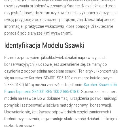
rozwiązywania problemów z ssawką Karcher. Niezależnie od tego,
czy jesteś doświadczonym użytkownikiem, czy dopiero zaczynasz
swoją przygodę z odkurzaczem piorącym, znajdziesz tutaj cenne
informacje i praktyczne wskazówki, które pomogą Ci skutecznie
poradzić sobie z wszelkimi wyzwaniami.
Identyfikacja Modelu Ssawki
Przed rozpoczęciem jakichkolwiek działań naprawczych lub
konserwacyjnych, kluczowe jest upewnienie się, że mamy do
czynienia z odpowiednim modelem ssawki. Ten artykuł koncentruje
się na ssawce Karcher SE4001 SE5.100 o numerze katalogowym
2.885-018.0, którą można znaleźć na tej stronie:
Karcher Ssawka Do
Prania Tapicerki SE4001 SE5.100 2.885-018.0
. Sprawdzenie numeru
modelu na ssawce lub w dokumentacji urządzenia pozwoli uniknąć
pomyłek i zastosować właściwe metody naprawy i konserwacji.
Upewnienie się, że używasz odpowiednich części zamiennych i
technik czyszczenia, zagwarantuje skuteczność działań i uniknięcie
uszkodzeń ssawki.