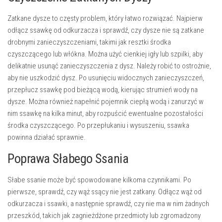
Zatkane dysze to częsty problem, który łatwo rozwiązać. Najpierw
odłącz ssawkę od odkurzacza i sprawdź, czy dysze nie są zatkane
drobnymi zanieczyszczeniami, takimi jak resztki środka
czyszczącego lub włókna. Można użyć cienkiej igły lub szpilki, aby
delikatnie usunąć zanieczyszczenia z dysz. Należy robić to ostrożnie,
aby nie uszkodzić dysz. Po usunięciu widocznych zanieczyszczeń,
przepłucz ssawkę pod bieżącą wodą, kierując strumień wody na
dysze. Można również napełnić pojemnik ciepłą wodą i zanurzyć w
nim ssawkę na kilka minut, aby rozpuścić ewentualne pozostałości
środka czyszczącego. Po przepłukaniu i wysuszeniu, ssawka
powinna działać sprawnie.
Poprawa Słabego Ssania
Słabe ssanie może być spowodowane kilkoma czynnikami. Po
pierwsze, sprawdź, czy wąż ssący nie jest zatkany. Odłącz wąż od
odkurzacza i ssawki, a następnie sprawdź, czy nie ma w nim żadnych
przeszkód, takich jak zagnieżdżone przedmioty lub zgromadzony