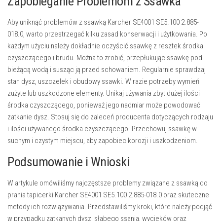
Zapobieganie Problemom z Ssawka
Aby uniknąć problemów z ssawką Karcher SE4001 SE5.100 2.885-
018.0, warto przestrzegać kilku zasad konserwacji i użytkowania. Po
każdym użyciu należy dokładnie oczyścić ssawkę z resztek środka
czyszczącego i brudu. Można to zrobić, przepłukując ssawkę pod
bieżącą wodą i susząc ją przed schowaniem. Regularnie sprawdzaj
stan dysz, uszczelek i obudowy ssawki. W razie potrzeby wymień
zużyte lub uszkodzone elementy. Unikaj używania zbyt dużej ilości
środka czyszczącego, ponieważ jego nadmiar może powodować
zatkanie dysz. Stosuj się do zaleceń producenta dotyczących rodzaju
i ilości używanego środka czyszczącego. Przechowuj ssawkę w
suchym i czystym miejscu, aby zapobiec korozji i uszkodzeniom.
Podsumowanie i Wnioski
W artykule omówiliśmy najczęstsze problemy związane z ssawką do
prania tapicerki Karcher SE4001 SE5.100 2.885-018.0 oraz skuteczne
metody ich rozwiązywania. Przedstawiliśmy kroki, które należy podjąć
w przypadku zatkanych dysz, słabego ssania, wycieków oraz