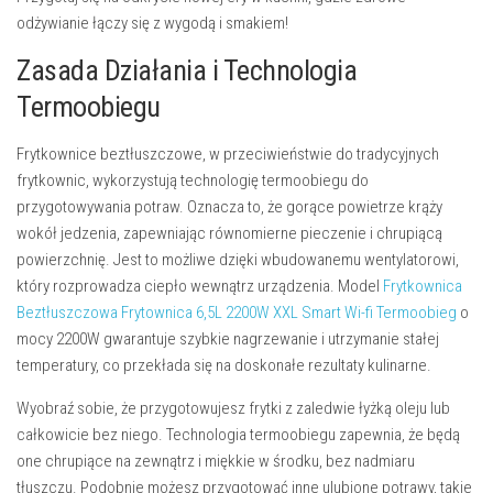
odżywianie łączy się z wygodą i smakiem!
Zasada Działania i Technologia
Termoobiegu
Frytkownice beztłuszczowe, w przeciwieństwie do tradycyjnych
frytkownic, wykorzystują
technologię termoobiegu
do
przygotowywania potraw. Oznacza to, że gorące powietrze krąży
wokół jedzenia, zapewniając równomierne pieczenie i chrupiącą
powierzchnię. Jest to możliwe dzięki wbudowanemu wentylatorowi,
który rozprowadza ciepło wewnątrz urządzenia. Model
Frytkownica
Beztłuszczowa Frytownica 6,5L 2200W XXL Smart Wi-fi Termoobieg
o
mocy 2200W gwarantuje szybkie nagrzewanie i utrzymanie stałej
temperatury, co przekłada się na doskonałe rezultaty kulinarne.
Wyobraź sobie, że przygotowujesz frytki z zaledwie łyżką oleju lub
całkowicie bez niego.
Technologia termoobiegu
zapewnia, że będą
one chrupiące na zewnątrz i miękkie w środku, bez nadmiaru
tłuszczu. Podobnie możesz przygotować inne ulubione potrawy, takie