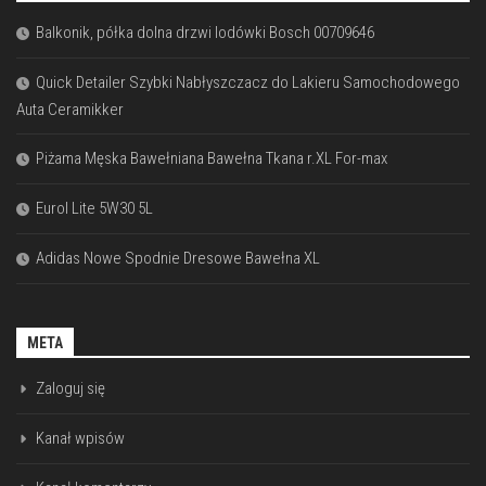
Balkonik, półka dolna drzwi lodówki Bosch 00709646
Quick Detailer Szybki Nabłyszczacz do Lakieru Samochodowego
Auta Ceramikker
Piżama Męska Bawełniana Bawełna Tkana r.XL For-max
Eurol Lite 5W30 5L
Adidas Nowe Spodnie Dresowe Bawełna XL
META
Zaloguj się
Kanał wpisów