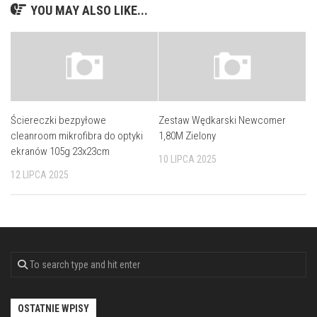
YOU MAY ALSO LIKE...
Ściereczki bezpyłowe
Zestaw Wędkarski Newcomer
cleanroom mikrofibra do optyki
1,80M Zielony
ekranów 105g 23x23cm
10 LIPCA 2025
12 LIPCA 2025
OSTATNIE WPISY