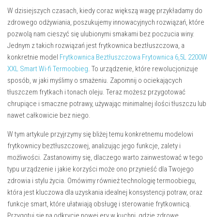
W dzisiejszych czasach, kiedy coraz większą wagę przykładamy do
zdrowego odżywiania, poszukujemy innowacyjnych rozwiązań, które
pozwolą nam cieszyć się ulubionymi smakami bez poczucia winy.
Jednym z takich rozwiązań jest frytkownica beztłuszczowa, a
konkretnie model
Frytkownica Beztłuszczowa Frytownica 6,5L 2200W
XXL Smart Wi-fi Termoobieg
. To urządzenie, które rewolucjonizuje
sposób, w jaki myślimy o smażeniu. Zapomnij o ociekających
tłuszczem frytkach i tonach oleju. Teraz możesz przygotować
chrupiące i smaczne potrawy, używając minimalnej ilości tłuszczu lub
nawet całkowicie bez niego.
W tym artykule przyjrzymy się bliżej temu konkretnemu modelowi
frytkownicy beztłuszczowej, analizując jego funkcje, zalety i
możliwości. Zastanowimy się, dlaczego warto zainwestować w tego
typu urządzenie i jakie korzyści może ono przynieść dla Twojego
zdrowia i stylu życia. Omówimy również technologię termoobiegu,
która jest kluczowa dla uzyskania idealnej konsystencji potraw, oraz
funkcje smart, które ułatwiają obsługę i sterowanie frytkownicą.
Przygotuj się na odkrycie nowej ery w kuchni, gdzie zdrowe