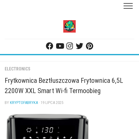
Skip
to
content
ELECTRONICS
Frytkownica Beztłuszczowa Frytownica 6,5L
2200W XXL Smart Wi-fi Termoobieg
BY
KRYPTOFABRYKA
· 19 LIPCA 2025