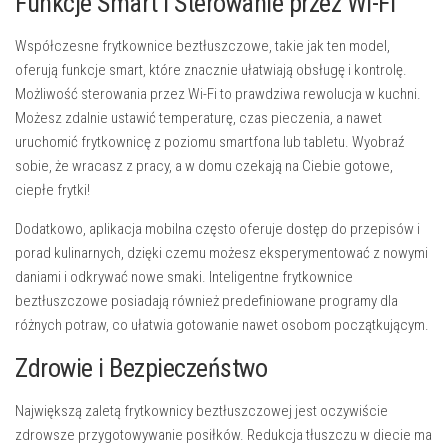
Funkcje Smart i Sterowanie przez Wi-Fi
Współczesne frytkownice beztłuszczowe, takie jak ten model,
oferują funkcje smart, które znacznie ułatwiają obsługę i kontrolę.
Możliwość
sterowania przez Wi-Fi
to prawdziwa rewolucja w kuchni.
Możesz zdalnie ustawić temperaturę, czas pieczenia, a nawet
uruchomić frytkownicę z poziomu smartfona lub tabletu. Wyobraź
sobie, że wracasz z pracy, a w domu czekają na Ciebie gotowe,
ciepłe frytki!
Dodatkowo, aplikacja mobilna często oferuje dostęp do przepisów i
porad kulinarnych, dzięki czemu możesz eksperymentować z nowymi
daniami i odkrywać nowe smaki. Inteligentne frytkownice
beztłuszczowe posiadają również predefiniowane programy dla
różnych potraw, co ułatwia gotowanie nawet osobom początkującym.
Zdrowie i Bezpieczeństwo
Największą zaletą frytkownicy beztłuszczowej jest oczywiście
zdrowsze przygotowywanie posiłków
. Redukcja tłuszczu w diecie ma