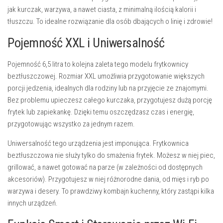
jak kurczak, warzywa, a nawet ciasta, z minimalną ilością kalorii i
tłuszczu. To idealne rozwiązanie dla osób dbających o linię i zdrowie!
Pojemność XXL i Uniwersalność
Pojemność 6,5 litra to kolejna zaleta tego modelu frytkownicy
beztłuszczowej. Rozmiar XXL umożliwia przygotowanie większych
porcji jedzenia, idealnych dla rodziny lub na przyjęcie ze znajomymi.
Bez problemu upieczesz całego kurczaka, przygotujesz dużą porcję
frytek lub zapiekankę. Dzięki temu oszczędzasz czas i energię,
przygotowując wszystko za jednym razem.
Uniwersalność tego urządzenia jest imponująca. Frytkownica
beztłuszczowa nie służy tylko do smażenia frytek. Możesz w niej piec,
grillować, a nawet gotować na parze (w zależności od dostępnych
akcesoriów). Przygotujesz w niej różnorodne dania, od mięs i ryb po
warzywa i desery. To prawdziwy kombajn kuchenny, który zastąpi kilka
innych urządzeń.