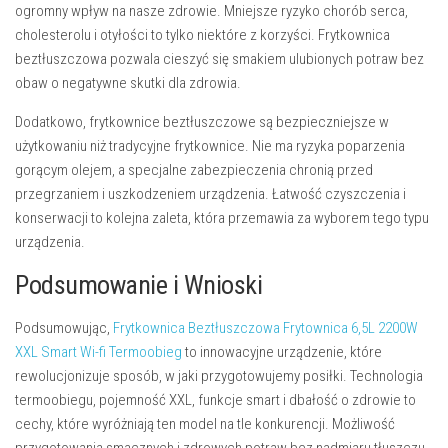
ogromny wpływ na nasze zdrowie. Mniejsze ryzyko chorób serca,
cholesterolu i otyłości to tylko niektóre z korzyści. Frytkownica
beztłuszczowa pozwala cieszyć się smakiem ulubionych potraw bez
obaw o negatywne skutki dla zdrowia.
Dodatkowo, frytkownice beztłuszczowe są
bezpieczniejsze w
użytkowaniu
niż tradycyjne frytkownice. Nie ma ryzyka poparzenia
gorącym olejem, a specjalne zabezpieczenia chronią przed
przegrzaniem i uszkodzeniem urządzenia. Łatwość czyszczenia i
konserwacji to kolejna zaleta, która przemawia za wyborem tego typu
urządzenia.
Podsumowanie i Wnioski
Podsumowując,
Frytkownica Beztłuszczowa Frytownica 6,5L 2200W
XXL Smart Wi-fi Termoobieg
to innowacyjne urządzenie, które
rewolucjonizuje sposób, w jaki przygotowujemy posiłki. Technologia
termoobiegu, pojemność XXL, funkcje smart i dbałość o zdrowie to
cechy, które wyróżniają ten model na tle konkurencji. Możliwość