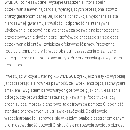
WMDS01 to niezawodne i wydajne urządzenie, które spełni
oczekiwania nawet najbardziej wymagających profesjonalistów z
branży gastronomicznej. Jej solidna konstrukcja, wykonana ze stali
nierdzewnej, gwarantuje trwałość i odporność na intensywne
użytkowanie, a podwójna płyta grzewcza pozwala na jednoczesne
przygotowywanie dwóch porcji gofrów, co znacząco skraca czas
oczekiwania klientów i zwiększa efektywność pracy. Precyzyjna
regulacja temperatury, łatwość obsługi i czyszczenia oraz liczne
zabezpieczenia to dodatkowe atuty, które przemawiają za wyborem
tego modelu.
Inwestując w Royal Catering RC-WMDS01, zyskujesz nie tylko wysokiej
jakości sprzęt, ale również pewność, że Twoi klienci będą zachwyceni
smakiem i wyglądem serwowanych gofrów belgijskich. Niezależnie
od tego, czy prowadzisz restaurację, kawiarnię, food trucka, czy
organizujesz imprezy plenerowe, ta gofrownica pomoże Ci podnieść
standard oferowanych usług i zwiększyć zyski. Dzięki swojej
wszechstronności, sprawdzi się w każdym punkcie gastronomicznym,
a jej niezawodność pozwoli Ci skupić się na rozwoju swojego biznesu,