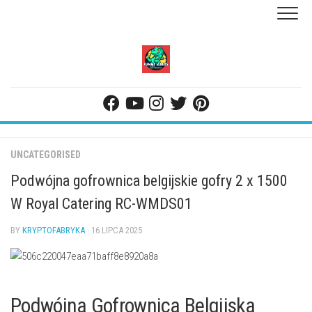
Skip
to
content
UNCATEGORISED
Podwójna gofrownica belgijskie gofry 2 x 1500
W Royal Catering RC-WMDS01
BY
KRYPTOFABRYKA
· 16 LIPCA 2025
Podwójna Gofrownica Belgijska