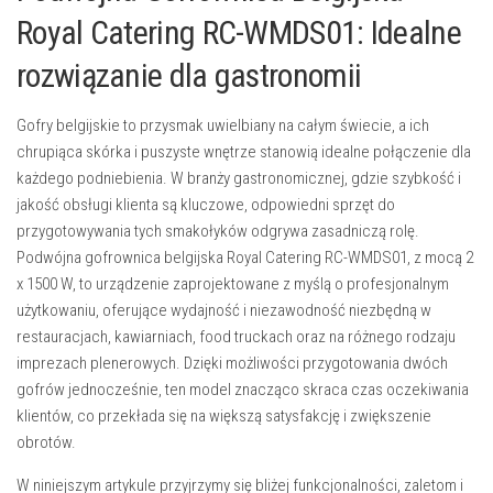
Royal Catering RC-WMDS01: Idealne
rozwiązanie dla gastronomii
Gofry belgijskie to przysmak uwielbiany na całym świecie, a ich
chrupiąca skórka i puszyste wnętrze stanowią idealne połączenie dla
każdego podniebienia. W branży gastronomicznej, gdzie szybkość i
jakość obsługi klienta są kluczowe, odpowiedni sprzęt do
przygotowywania tych smakołyków odgrywa zasadniczą rolę.
Podwójna gofrownica belgijska Royal Catering RC-WMDS01, z mocą 2
x 1500 W, to urządzenie zaprojektowane z myślą o profesjonalnym
użytkowaniu, oferujące wydajność i niezawodność niezbędną w
restauracjach, kawiarniach, food truckach oraz na różnego rodzaju
imprezach plenerowych. Dzięki możliwości przygotowania dwóch
gofrów jednocześnie, ten model znacząco skraca czas oczekiwania
klientów, co przekłada się na większą satysfakcję i zwiększenie
obrotów.
W niniejszym artykule przyjrzymy się bliżej funkcjonalności, zaletom i