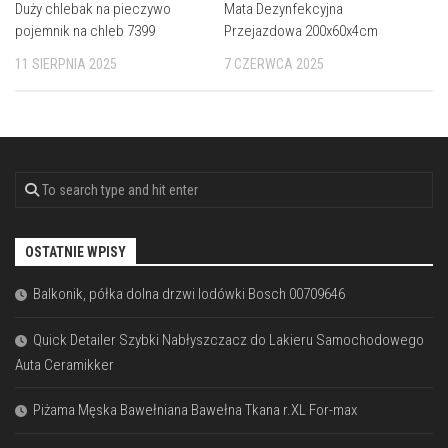
Duży chlebak na pieczywo
Mata Dezynfekcyjna
pojemnik na chleb 7399
Przejazdowa 200x60x4cm
11 SIERPNIA 2025
7 CZERWCA 2025
OSTATNIE WPISY
Balkonik, półka dolna drzwi lodówki Bosch 00709646
Quick Detailer Szybki Nabłyszczacz do Lakieru Samochodowego
Auta Ceramikker
Piżama Męska Bawełniana Bawełna Tkana r.XL For-max