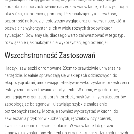
sposobu na uporządkowanie narzędzi w warsztacie, te haczyki mogą
okazać się nieocenioną pomocą. Przeanalizujemy ich trwałość,
odporność na korozję, estetyczny wygląd oraz uniwersalność, która
pozwala na wykorzystanie ich w wielu różnych środowiskach i
sytuacjach. Dowiemy się, dlaczego warto zainwestować w tego typu
rozwiązanie i jak maksymalnie wykorzystać jego potencjał.
Wszechstronność Zastosowań
Haczyki zawieszki chromowane 20cm to prawdziwie uniwersalne
narzędzie. Idealnie sprawdzają się w sklepach odzieżowych do
ekspozycji ubrań, umożliwiając efektywne wykorzystanie przestrzeni i
estetyczne prezentowanie asortymentu. W domu, w garderobie,
pomagają w organizacji ubrań, torebek, pasków i innych akcesoriów,
zapobiegając bałaganowi i ułatwiając szybkie znalezienie
potrzebnych rzeczy. Można je również wykorzystać w kuchni do
zawieszania przyborów kuchennych, ręczników czy ścierek,
zwalniając cenne miejsce na blacie. W warsztacie lub garażu
stanowią niezastąpiony element do organizacji narzędzi, kabli i innych