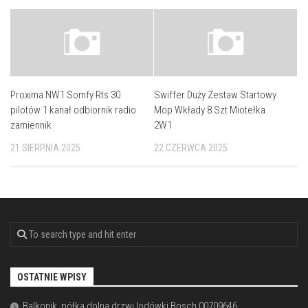
Proxima NW1 Somfy Rts 30
Swiffer Duży Zestaw Startowy
pilotów 1 kanał odbiornik radio
Mop Wkłady 8 Szt Miotełka
zamiennik
2W1
21 SIERPNIA 2025
22 CZERWCA 2025
OSTATNIE WPISY
Balkonik, półka dolna drzwi lodówki Bosch 00709646