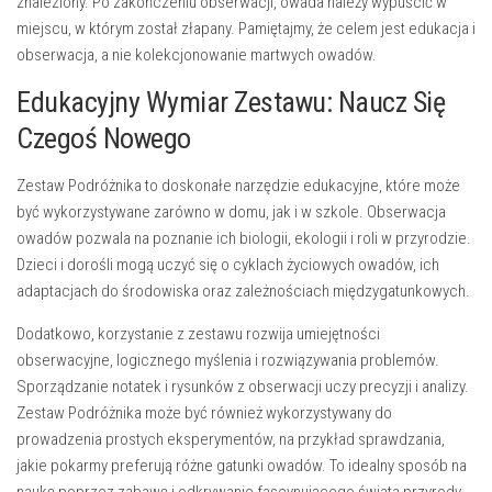
znaleziony. Po zakończeniu obserwacji, owada należy wypuścić w
miejscu, w którym został złapany. Pamiętajmy, że celem jest edukacja i
obserwacja, a nie kolekcjonowanie martwych owadów.
Edukacyjny Wymiar Zestawu: Naucz Się
Czegoś Nowego
Zestaw Podróżnika
to doskonałe narzędzie edukacyjne, które może
być wykorzystywane zarówno w domu, jak i w szkole. Obserwacja
owadów pozwala na poznanie ich biologii, ekologii i roli w przyrodzie.
Dzieci i dorośli mogą uczyć się o cyklach życiowych owadów, ich
adaptacjach do środowiska oraz zależnościach międzygatunkowych.
Dodatkowo, korzystanie z zestawu rozwija umiejętności
obserwacyjne, logicznego myślenia i rozwiązywania problemów.
Sporządzanie notatek i rysunków z obserwacji uczy precyzji i analizy.
Zestaw Podróżnika
może być również wykorzystywany do
prowadzenia prostych eksperymentów, na przykład sprawdzania,
jakie pokarmy preferują różne gatunki owadów. To idealny sposób na