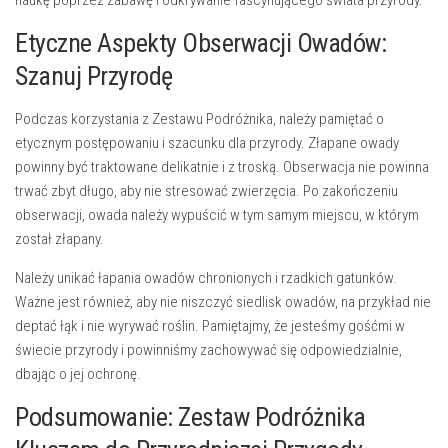
naukę poprzez zabawę i odkrywanie fascynującego świata przyrody.
Etyczne Aspekty Obserwacji Owadów:
Szanuj Przyrodę
Podczas korzystania z
Zestawu Podróżnika
, należy pamiętać o
etycznym postępowaniu
i szacunku dla przyrody. Złapane owady
powinny być traktowane delikatnie i z troską. Obserwacja nie powinna
trwać zbyt długo, aby nie stresować zwierzęcia. Po zakończeniu
obserwacji, owada należy wypuścić w tym samym miejscu, w którym
został złapany.
Należy unikać łapania owadów chronionych i rzadkich gatunków.
Ważne jest również, aby nie niszczyć siedlisk owadów, na przykład nie
deptać łąk i nie wyrywać roślin. Pamiętajmy, że jesteśmy gośćmi w
świecie przyrody i powinniśmy zachowywać się odpowiedzialnie,
dbając o jej ochronę.
Podsumowanie: Zestaw Podróżnika