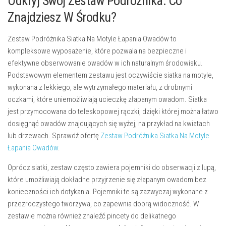
Odkryj Swój Zestaw Podróżnika: Co
Znajdziesz W Środku?
Zestaw Podróżnika Siatka Na Motyle Łapania Owadów
to
kompleksowe wyposażenie, które pozwala na bezpieczne i
efektywne obserwowanie owadów w ich naturalnym środowisku.
Podstawowym elementem zestawu jest oczywiście
siatka na motyle
,
wykonana z lekkiego, ale wytrzymałego materiału, z drobnymi
oczkami, które uniemożliwiają ucieczkę złapanym owadom. Siatka
jest przymocowana do teleskopowej rączki, dzięki której można łatwo
dosięgnąć owadów znajdujących się wyżej, na przykład na kwiatach
lub drzewach. Sprawdź ofertę
Zestaw Podróżnika Siatka Na Motyle
Łapania Owadów
.
Oprócz siatki, zestaw często zawiera
pojemniki do obserwacji
z lupą,
które umożliwiają dokładne przyjrzenie się złapanym owadom bez
konieczności ich dotykania. Pojemniki te są zazwyczaj wykonane z
przezroczystego tworzywa, co zapewnia dobrą widoczność. W
zestawie można również znaleźć
pincety
do delikatnego