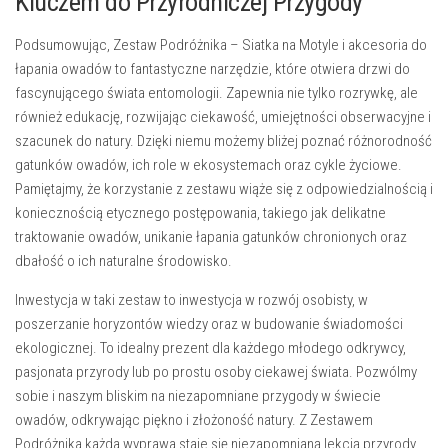
Kluczem do Przyrodniczej Przygody
Podsumowując,
Zestaw Podróżnika – Siatka na Motyle i akcesoria do
łapania owadów
to fantastyczne narzędzie, które otwiera drzwi do
fascynującego świata entomologii. Zapewnia nie tylko rozrywkę, ale
również edukację, rozwijając ciekawość, umiejętności obserwacyjne i
szacunek do natury. Dzięki niemu możemy bliżej poznać różnorodność
gatunków owadów, ich role w ekosystemach oraz cykle życiowe.
Pamiętajmy, że korzystanie z zestawu wiąże się z odpowiedzialnością i
koniecznością etycznego postępowania, takiego jak delikatne
traktowanie owadów, unikanie łapania gatunków chronionych oraz
dbałość o ich naturalne środowisko.
Inwestycja w taki zestaw to inwestycja w rozwój osobisty, w
poszerzanie horyzontów wiedzy oraz w budowanie świadomości
ekologicznej. To idealny prezent dla każdego młodego odkrywcy,
pasjonata przyrody lub po prostu osoby ciekawej świata. Pozwólmy
sobie i naszym bliskim na niezapomniane przygody w świecie
owadów, odkrywając piękno i złożoność natury. Z
Zestawem
Podróżnika
każda wyprawa staje się niezapomnianą lekcją przyrody.