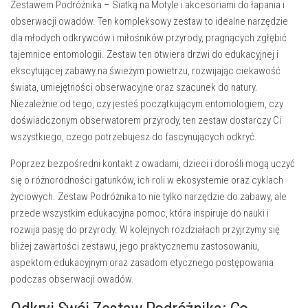
Zestawem Podróżnika – Siatką na Motyle i akcesoriami do łapania i
obserwacji owadów
. Ten kompleksowy zestaw to idealne narzędzie
dla młodych odkrywców i miłośników przyrody, pragnących zgłębić
tajemnice entomologii. Zestaw ten otwiera drzwi do edukacyjnej i
ekscytującej zabawy na świeżym powietrzu, rozwijając ciekawość
świata, umiejętności obserwacyjne oraz szacunek do natury.
Niezależnie od tego, czy jesteś początkującym entomologiem, czy
doświadczonym obserwatorem przyrody, ten zestaw dostarczy Ci
wszystkiego, czego potrzebujesz do fascynujących odkryć.
Poprzez bezpośredni kontakt z owadami, dzieci i dorośli mogą uczyć
się o różnorodności gatunków, ich roli w ekosystemie oraz cyklach
życiowych. Zestaw Podróżnika to nie tylko narzędzie do zabawy, ale
przede wszystkim edukacyjna pomoc, która inspiruje do nauki i
rozwija pasję do przyrody. W kolejnych rozdziałach przyjrzymy się
bliżej zawartości zestawu, jego praktycznemu zastosowaniu,
aspektom edukacyjnym oraz zasadom etycznego postępowania
podczas obserwacji owadów.