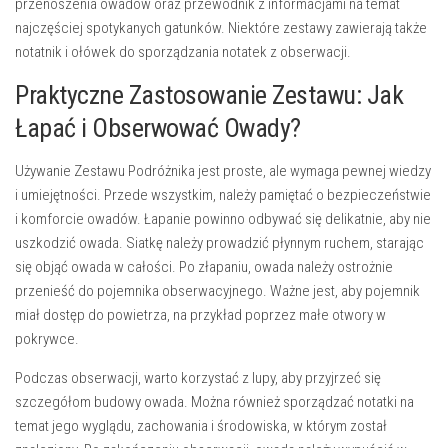
przenoszenia owadów oraz
przewodnik
z informacjami na temat
najczęściej spotykanych gatunków. Niektóre zestawy zawierają także
notatnik i ołówek
do sporządzania notatek z obserwacji.
Praktyczne Zastosowanie Zestawu: Jak
Łapać i Obserwować Owady?
Używanie
Zestawu Podróżnika
jest proste, ale wymaga pewnej wiedzy
i umiejętności. Przede wszystkim, należy pamiętać o
bezpieczeństwie
i komforcie owadów
. Łapanie powinno odbywać się delikatnie, aby nie
uszkodzić owada. Siatkę należy prowadzić płynnym ruchem, starając
się objąć owada w całości. Po złapaniu, owada należy ostrożnie
przenieść do pojemnika obserwacyjnego. Ważne jest, aby pojemnik
miał dostęp do powietrza, na przykład poprzez małe otwory w
pokrywce.
Podczas obserwacji, warto korzystać z lupy, aby przyjrzeć się
szczegółom budowy owada. Można również sporządzać notatki na
temat jego wyglądu, zachowania i środowiska, w którym został