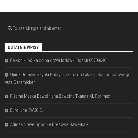
OSTATNIE WPISY
Balkonik, półka dolna drzwi lodówki Bosch 00709646
Quick Detailer Szybki Nabłyszczacz do Lakieru Samochodowego
Auta Ceramikker
Piżama Męska Bawełniana Bawełna Tkana r.XL For-max
Eurol Lite 5W30 5L
Adidas Nowe Spodnie Dresowe Bawełna XL