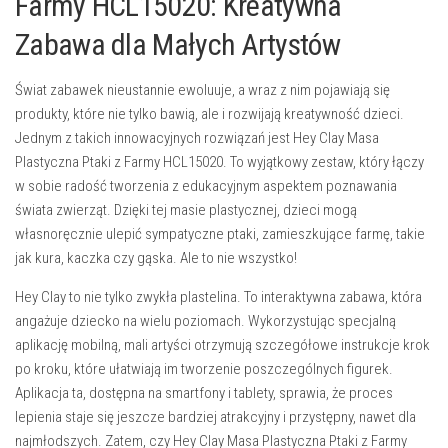
Farmy HCL15020: Kreatywna
Zabawa dla Małych Artystów
Świat zabawek nieustannie ewoluuje, a wraz z nim pojawiają się
produkty, które nie tylko bawią, ale i rozwijają kreatywność dzieci.
Jednym z takich innowacyjnych rozwiązań jest
Hey Clay Masa
Plastyczna Ptaki z Farmy HCL15020
. To wyjątkowy zestaw, który łączy
w sobie radość tworzenia z edukacyjnym aspektem poznawania
świata zwierząt. Dzięki tej masie plastycznej, dzieci mogą
własnoręcznie ulepić sympatyczne ptaki, zamieszkujące farmę, takie
jak kura, kaczka czy gąska. Ale to nie wszystko!
Hey Clay to nie tylko zwykła plastelina. To interaktywna zabawa, która
angażuje dziecko na wielu poziomach. Wykorzystując specjalną
aplikację mobilną, mali artyści otrzymują szczegółowe instrukcje krok
po kroku, które ułatwiają im tworzenie poszczególnych figurek.
Aplikacja ta, dostępna na smartfony i tablety, sprawia, że proces
lepienia staje się jeszcze bardziej atrakcyjny i przystępny, nawet dla
najmłodszych. Zatem, czy Hey Clay Masa Plastyczna Ptaki z Farmy