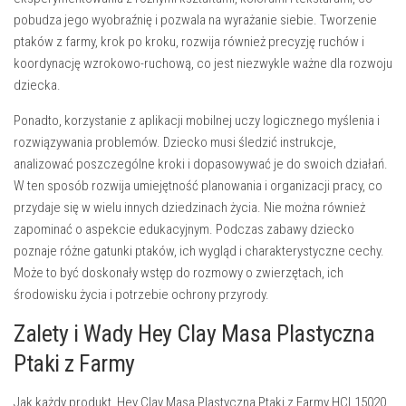
pobudza jego wyobraźnię i pozwala na wyrażanie siebie. Tworzenie
ptaków z farmy, krok po kroku, rozwija również precyzję ruchów i
koordynację wzrokowo-ruchową, co jest niezwykle ważne dla rozwoju
dziecka.
Ponadto, korzystanie z aplikacji mobilnej uczy logicznego myślenia i
rozwiązywania problemów. Dziecko musi śledzić instrukcje,
analizować poszczególne kroki i dopasowywać je do swoich działań.
W ten sposób rozwija umiejętność planowania i organizacji pracy, co
przydaje się w wielu innych dziedzinach życia. Nie można również
zapominać o aspekcie edukacyjnym. Podczas zabawy dziecko
poznaje różne gatunki ptaków, ich wygląd i charakterystyczne cechy.
Może to być doskonały wstęp do rozmowy o zwierzętach, ich
środowisku życia i potrzebie ochrony przyrody.
Zalety i Wady Hey Clay Masa Plastyczna
Ptaki z Farmy
Jak każdy produkt,
Hey Clay Masa Plastyczna Ptaki z Farmy HCL15020