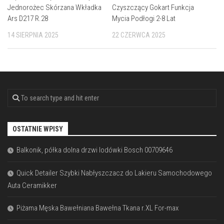
Jednorożec Skórzana Wkładka
Czyszczący Gokart Funkcja
Ars D217 R.28
Mycia Podłogi 2-8 Lat
14 SIERPNIA 2025
22 CZERWCA 2025
OSTATNIE WPISY
Balkonik, półka dolna drzwi lodówki Bosch 00709646
Quick Detailer Szybki Nabłyszczacz do Lakieru Samochodowego
Auta Ceramikker
Piżama Męska Bawełniana Bawełna Tkana r.XL For-max