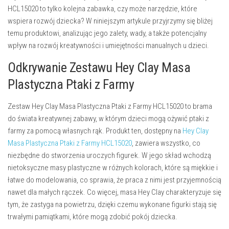
HCL15020 to tylko kolejna zabawka, czy może narzędzie, które
wspiera rozwój dziecka? W niniejszym artykule przyjrzymy się bliżej
temu produktowi, analizując jego zalety, wady, a także potencjalny
wpływ na rozwój kreatywności i umiejętności manualnych u dzieci.
Odkrywanie Zestawu Hey Clay Masa
Plastyczna Ptaki z Farmy
Zestaw
Hey Clay Masa Plastyczna Ptaki z Farmy HCL15020
to brama
do świata kreatywnej zabawy, w którym dzieci mogą ożywić ptaki z
farmy za pomocą własnych rąk. Produkt ten, dostępny na
Hey Clay
Masa Plastyczna Ptaki z Farmy HCL15020
, zawiera wszystko, co
niezbędne do stworzenia uroczych figurek. W jego skład wchodzą
nietoksyczne masy plastyczne w różnych kolorach, które są miękkie i
łatwe do modelowania, co sprawia, że praca z nimi jest przyjemnością
nawet dla małych rączek. Co więcej, masa Hey Clay charakteryzuje się
tym, że zastyga na powietrzu, dzięki czemu wykonane figurki stają się
trwałymi pamiątkami, które mogą zdobić pokój dziecka.