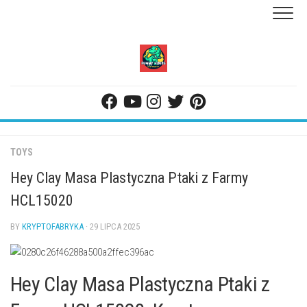
Skip
to
content
TOYS
Hey Clay Masa Plastyczna Ptaki z Farmy
HCL15020
BY
KRYPTOFABRYKA
· 29 LIPCA 2025
Hey Clay Masa Plastyczna Ptaki z