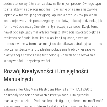
Jednak to, co wyróżnia ten zestaw na tle innych produktów tego typu,
to interaktywna aplikacja mobilna. To właśnie ona zamienia zwykłe
lepienie w fascynującą przygodę. Aplikacja oferuje krok po kroku
instrukcje tworzenia poszczególnych ptaków, pokazując dziecku, jak
formować poszczególne elementy i łączyć je ze sobą. Dzięki temu,
nawet początkujący mali artyści mogą z łatwością stworzyć piękne i
realistyczne figurki. Instrukcje w aplikacji są jasne, czytelne i
przedstawione w formie animacji, co dodatkowo uatrakcyjnia proces
tworzenia. Zestaw ten, to idealne połączenie tradycyjnej zabawy
plastycznej z nowoczesną technologią. Pozwala to na rozwijanie
kreatywności i uczy cierpliwości.
Rozwój Kreatywności i Umiejętności
Manualnych
Zabawa z
Hey Clay Masa Plastyczna Ptaki z Farmy HCL15020
to
doskonały sposób na rozwijanie kreatywności i umiejętności
manualnych u dzieci. Podczas lepienia figurek, dziecko ma możliwość
eksperymentowania z różnymi kształtami, kolorami i teksturami, co