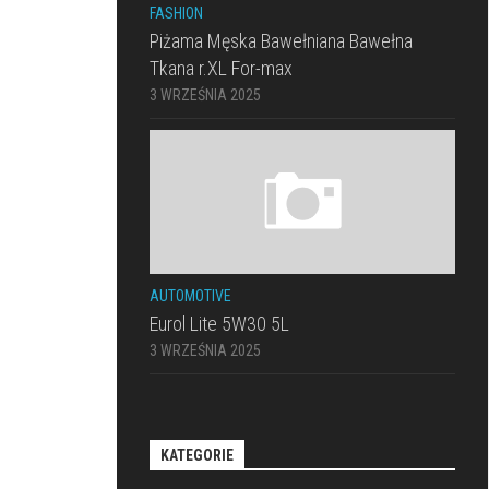
FASHION
Piżama Męska Bawełniana Bawełna
Tkana r.XL For-max
3 WRZEŚNIA 2025
AUTOMOTIVE
Eurol Lite 5W30 5L
3 WRZEŚNIA 2025
KATEGORIE