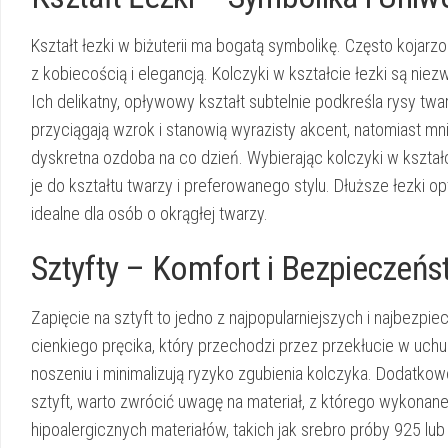
Kształt łezki w biżuterii ma bogatą symbolikę. Często kojarzo
z kobiecością i elegancją. Kolczyki w kształcie łezki są niez
Ich delikatny, opływowy kształt subtelnie podkreśla rysy twa
przyciągają wzrok i stanowią wyrazisty akcent, natomiast mni
dyskretna ozdoba na co dzień. Wybierając kolczyki w kształ
je do kształtu twarzy i preferowanego stylu. Dłuższe łezki o
idealne dla osób o okrągłej twarzy.
Sztyfty – Komfort i Bezpieczeń
Zapięcie na sztyft to jedno z najpopularniejszych i najbezpi
cienkiego pręcika, który przechodzi przez przekłucie w uchu
noszeniu i minimalizują ryzyko zgubienia kolczyka. Dodatkowo
sztyft, warto zwrócić uwagę na materiał, z którego wykonane 
hipoalergicznych materiałów, takich jak srebro próby 925 lub