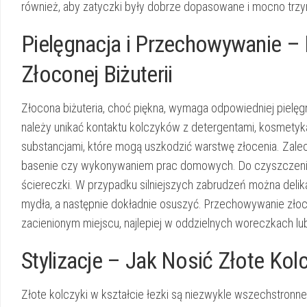
również, aby zatyczki były dobrze dopasowane i mocno trzym
Pielęgnacja i Przechowywanie –
Złoconej Biżuterii
Złocona biżuteria, choć piękna, wymaga odpowiedniej pielęg
należy unikać kontaktu kolczyków z detergentami, kosmetyka
substancjami, które mogą uszkodzić warstwę złocenia. Zale
basenie czy wykonywaniem prac domowych. Do czyszczenia zł
ściereczki. W przypadku silniejszych zabrudzeń można delik
mydła, a następnie dokładnie osuszyć. Przechowywanie zł
zacienionym miejscu, najlepiej w oddzielnych woreczkach lub
Stylizacje – Jak Nosić Złote Kolc
Złote kolczyki w kształcie łezki są niezwykle wszechstronne 