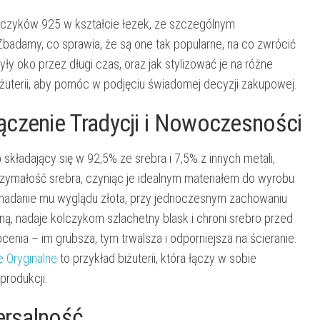
kolczyków 925 w kształcie łezek, ze szczególnym
badamy, co sprawia, że są one tak popularne, na co zwrócić
ły oko przez długi czas, oraz jak stylizować je na różne
iżuterii, aby pomóc w podjęciu świadomej decyzji zakupowej.
ączenie Tradycji i Nowoczesności
 składający się w 92,5% ze srebra i 7,5% z innych metali,
rzymałość srebra, czyniąc je idealnym materiałem do wyrobu
a nadanie mu wyglądu złota, przy jednoczesnym zachowaniu
ną, nadaje kolczykom szlachetny blask i chroni srebro przed
enia – im grubsza, tym trwalsza i odporniejsza na ścieranie.
e Oryginalne
to przykład biżuterii, która łączy w sobie
produkcji.
ersalność