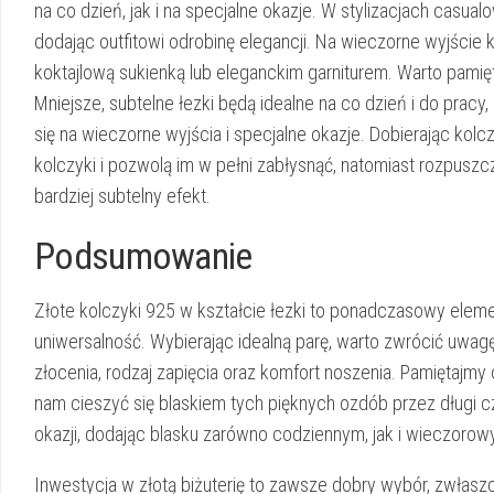
na co dzień, jak i na specjalne okazje. W stylizacjach casua
dodając outfitowi odrobinę elegancji. Na wieczorne wyjście 
koktajlową sukienką lub eleganckim garniturem. Warto pamięt
Mniejsze, subtelne łezki będą idealne na co dzień i do pracy
się na wieczorne wyjścia i specjalne okazje. Dobierając kolcz
kolczyki i pozwolą im w pełni zabłysnąć, natomiast rozpusz
bardziej subtelny efekt.
Podsumowanie
Złote kolczyki 925 w kształcie łezki to ponadczasowy element
uniwersalność. Wybierając idealną parę, warto zwrócić uwag
złocenia, rodzaj zapięcia oraz komfort noszenia. Pamiętajmy
nam cieszyć się blaskiem tych pięknych ozdób przez długi cza
okazji, dodając blasku zarówno codziennym, jak i wieczorow
Inwestycja w złotą biżuterię to zawsze dobry wybór, zwłasz