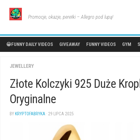
Skip
to
Promocje, okazje, perełki – Allegro pod lupą!
content
😀FUNNY DAILY VIDEOS
GIVEAWAY
FUNNY VIDEOS
GYM
S
JEWELLERY
Złote Kolczyki 925 Duże Kropl
Oryginalne
BY
KRYPTOFABRYKA
· 29 LIPCA 2025