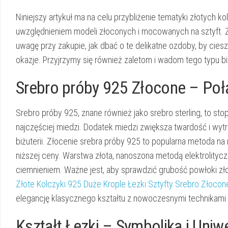
Niniejszy artykuł ma na celu przybliżenie tematyki złotych 
uwzględnieniem modeli złoconych i mocowanych na sztyft. Z
uwagę przy zakupie, jak dbać o te delikatne ozdoby, by cieszy
okazje. Przyjrzymy się również zaletom i wadom tego typu b
Srebro próby 925 Złocone – Poł
Srebro próby 925, znane również jako srebro sterling, to stop
najczęściej miedzi. Dodatek miedzi zwiększa twardość i wyt
biżuterii. Złocenie srebra próby 925 to popularna metoda n
niższej ceny. Warstwa złota, nanoszona metodą elektrolitycz
ciemnieniem. Ważne jest, aby sprawdzić grubość powłoki złoc
Złote Kolczyki 925 Duże Krople Łezki Sztyfty Srebro Złocon
elegancję klasycznego kształtu z nowoczesnymi technikami 
Kształt Łezki – Symbolika i Uniw