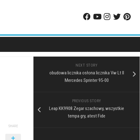
NEXT STORY
obudowa licznika osłona licznika Vw Lt II
Mercedes Sprinter 95-00
PREVIOUS STORY
Leap KK9908 Zegar szachowy, wszystkie
tempa gry, atest Fide
SHARE