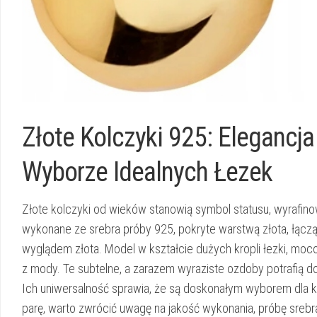
Złote Kolczyki 925: Elegancj
Wyborze Idealnych Łezek
Złote kolczyki od wieków stanowią symbol statusu, wyrafinow
wykonane ze srebra próby 925, pokryte warstwą złota, łąc
wyglądem złota. Model w kształcie dużych kropli łezki, moco
z mody. Te subtelne, a zarazem wyraziste ozdoby potrafią do
Ich uniwersalność sprawia, że są doskonałym wyborem dla ko
parę, warto zwrócić uwagę na jakość wykonania, próbę sreb