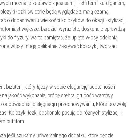
lowych można je zestawić z jeansami, T-shirtem i kardiganem,
kolczyki łezki świetnie będą wyglądać z małą czarną,
ać o dopasowaniu wielkości kolczyków do okazji i stylizacji.
, natomiast większe, bardziej wyraziste, doskonale sprawdzą
yki do fryzury, warto pamiętać, że upięte włosy odsłonią
czone włosy mogą delikatnie zakrywać kolczyki, tworząc
 biżuterii, który łączy w sobie elegancję, subtelność i
ę na jakość wykonania, próbę srebra, grubość warstwy
 o odpowiedniej pielęgnacji i przechowywaniu, które pozwolą
s. Kolczyki łezki doskonale pasują do różnych stylizacji i
ym outfitom.
cza jeśli szukamy uniwersalnego dodatku, który będzie