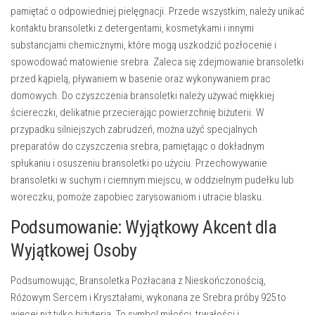
pamiętać o odpowiedniej pielęgnacji. Przede wszystkim, należy unikać
kontaktu bransoletki z detergentami, kosmetykami i innymi
substancjami chemicznymi, które mogą uszkodzić pozłocenie i
spowodować matowienie srebra. Zaleca się zdejmowanie bransoletki
przed kąpielą, pływaniem w basenie oraz wykonywaniem prac
domowych. Do czyszczenia bransoletki należy używać miękkiej
ściereczki, delikatnie przecierając powierzchnię biżuterii. W
przypadku silniejszych zabrudzeń, można użyć specjalnych
preparatów do czyszczenia srebra, pamiętając o dokładnym
spłukaniu i osuszeniu bransoletki po użyciu. Przechowywanie
bransoletki w suchym i ciemnym miejscu, w oddzielnym pudełku lub
woreczku, pomoże zapobiec zarysowaniom i utracie blasku.
Podsumowanie: Wyjątkowy Akcent dla
Wyjątkowej Osoby
Podsumowując,
Bransoletka Pozłacana z Nieskończonością,
Różowym Sercem i Kryształami, wykonana ze Srebra próby 925
to
więcej niż tylko biżuteria. To symbol miłości, trwałości i