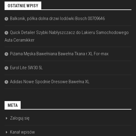
OSTATNIE WPISY
Balkonik, półka dolna drzwi lodówki Bosch 00709646
Quick Detailer Szybki Nabłyszczacz do Lakieru Samochodowego
Auta Ceramikker
Piżama Męska Bawełniana Bawełna Tkana r.XL For-max
Eurol Lite 5W30 5L
Adidas Nowe Spodnie Dresowe Bawełna XL
META
Zaloguj się
Kanał wpisów