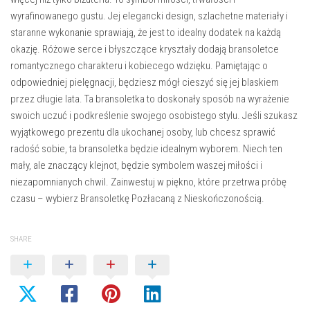
wyrafinowanego gustu. Jej elegancki design, szlachetne materiały i
staranne wykonanie sprawiają, że jest to idealny dodatek na każdą
okazję. Różowe serce i błyszczące kryształy dodają bransoletce
romantycznego charakteru i kobiecego wdzięku. Pamiętając o
odpowiedniej pielęgnacji, będziesz mógł cieszyć się jej blaskiem
przez długie lata. Ta bransoletka to doskonały sposób na wyrażenie
swoich uczuć i podkreślenie swojego osobistego stylu. Jeśli szukasz
wyjątkowego prezentu dla ukochanej osoby, lub chcesz sprawić
radość sobie, ta bransoletka będzie idealnym wyborem. Niech ten
mały, ale znaczący klejnot, będzie symbolem waszej miłości i
niezapomnianych chwil. Zainwestuj w piękno, które przetrwa próbę
czasu – wybierz Bransoletkę Pozłacaną z Nieskończonością.
SHARE