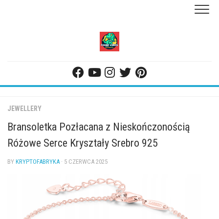
Skip
to
content
JEWELLERY
Bransoletka Pozłacana z Nieskończonością
Różowe Serce Kryształy Srebro 925
BY
KRYPTOFABRYKA
· 5 CZERWCA 2025