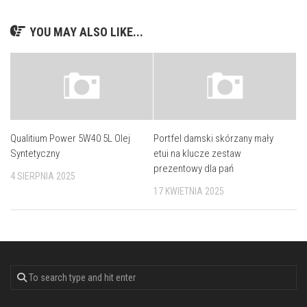
YOU MAY ALSO LIKE...
Qualitium Power 5W40 5L Olej
Portfel damski skórzany mały
Syntetyczny
etui na klucze zestaw
prezentowy dla pań
4 SIERPNIA 2025
17 KWIETNIA 2025