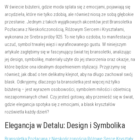
W świecie biżuterii, gdzie moda splata się z emocjami, pojawiają się
arcydzieła, które nie tylko zdobią, ale również niosą ze sobą głębokie
przesłanie. Jednym z takich wyjątkowych akcentów jest
Bransoletka
Pozłacana z Nieskończonością, Różowym Sercem i Kryształami,
wykonana ze Srebra próby 925.
To nie tylko ozdoba, to manifestacja
uczuć, symbol trwałej więzi i wyrafinowanego gustu. W niniejszym
artykule zagłębimy się w fascynujący świat tej bransoletki, analizując
jej design, symbolikę, materiały użyte do jej stworzenia oraz okazje, na
które będzie ona idealnym dopełnieniem stylizacji. Przyjrzymy się
również, jak dbać o ten delikatny klejnot, aby na długo zachował swój
blask. Odkryjemy, dlaczego ta bransoletka jest więcej niż tylko
biżuterią – jest wyrazem osobowości, symbolem miłości i obietnicą
niezapomnianych chwil. Czy jesteś gotowy, aby przenieść się w świat,
gdzie elegancja spotyka się z emocjami, a blask kryształów
rozświetla każdy dzień?
Elegancja w Detalu: Design i Symbolika
Bransoletka Pozłacana z Nieskończonością Różowe Serce Kryształy