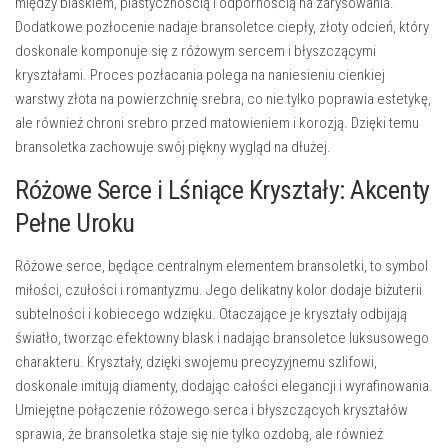
między blaskiem, plastycznością i odpornością na zarysowania.
Dodatkowe
pozłocenie
nadaje bransoletce ciepły, złoty odcień, który
doskonale komponuje się z różowym sercem i błyszczącymi
kryształami. Proces pozłacania polega na naniesieniu cienkiej
warstwy złota na powierzchnię srebra, co nie tylko poprawia estetykę,
ale również chroni srebro przed matowieniem i korozją. Dzięki temu
bransoletka zachowuje swój piękny wygląd na dłużej.
Różowe Serce i Lśniące Kryształy: Akcenty
Pełne Uroku
Różowe serce, będące centralnym elementem bransoletki, to symbol
miłości, czułości i romantyzmu. Jego delikatny kolor dodaje biżuterii
subtelności i kobiecego wdzięku. Otaczające je
kryształy
odbijają
światło, tworząc efektowny blask i nadając bransoletce luksusowego
charakteru. Kryształy, dzięki swojemu precyzyjnemu szlifowi,
doskonale imitują diamenty, dodając całości elegancji i wyrafinowania.
Umiejętne połączenie różowego serca i błyszczących kryształów
sprawia, że bransoletka staje się nie tylko ozdobą, ale również