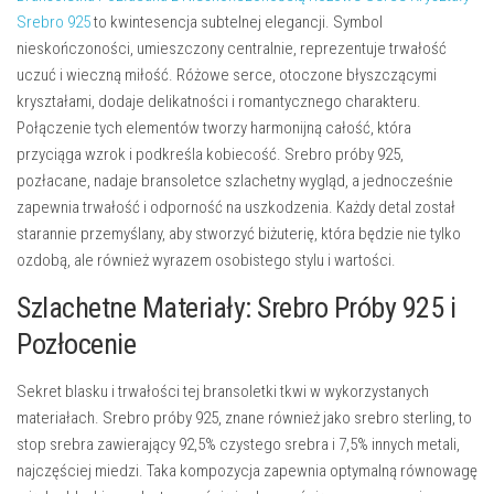
Srebro 925
to kwintesencja subtelnej elegancji. Symbol
nieskończoności, umieszczony centralnie, reprezentuje trwałość
uczuć i wieczną miłość. Różowe serce, otoczone błyszczącymi
kryształami, dodaje delikatności i romantycznego charakteru.
Połączenie tych elementów tworzy harmonijną całość, która
przyciąga wzrok i podkreśla kobiecość. Srebro próby 925,
pozłacane, nadaje bransoletce szlachetny wygląd, a jednocześnie
zapewnia trwałość i odporność na uszkodzenia. Każdy detal został
starannie przemyślany, aby stworzyć biżuterię, która będzie nie tylko
ozdobą, ale również wyrazem osobistego stylu i wartości.
Szlachetne Materiały: Srebro Próby 925 i
Pozłocenie
Sekret blasku i trwałości tej bransoletki tkwi w wykorzystanych
materiałach.
Srebro próby 925
, znane również jako srebro sterling, to
stop srebra zawierający 92,5% czystego srebra i 7,5% innych metali,
najczęściej miedzi. Taka kompozycja zapewnia optymalną równowagę