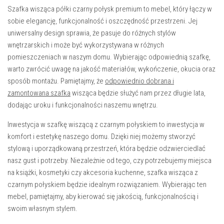
Szafka wisząca półki czarny połysk premium to mebel, który łączy w
sobie elegancję, funkcjonalność i oszczędność przestrzeni. Jej
uniwersalny design sprawia, że pasuje do różnych stylów
wnętrzarskich i może być wykorzystywana w różnych
pomieszczeniach w naszym domu. Wybierając odpowiednią szafkę,
warto zwrócić uwagę na jakość materiałów, wykończenie, okucia oraz
sposób montażu. Pamiętajmy, że
odpowiednio dobrana i
zamontowana szafka
wisząca będzie służyć nam przez długie lata,
dodając uroku i funkcjonalności naszemu wnętrzu.
Inwestycja w szafkę wiszącą z czarnym połyskiem to inwestycja w
komfort i estetykę naszego domu. Dzięki niej możemy stworzyć
stylową i uporządkowaną przestrzeń, która będzie odzwierciedlać
nasz gust i potrzeby. Niezależnie od tego, czy potrzebujemy miejsca
na książki, kosmetyki czy akcesoria kuchenne, szafka wisząca z
czarnym połyskiem będzie idealnym rozwiązaniem. Wybierając ten
mebel, pamiętajmy, aby kierować się jakością, funkcjonalnością i
swoim własnym stylem.