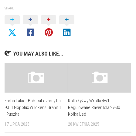
SHARE
YOU MAY ALSO LIKE...
Farba Lakier Bob-cat czarny Ral
Rolki Łyżwy Wrotki 4w1
9011 Nopolux Wilckens Granit 1
Regulowane Raven Isla 27-30
l Puszka
Kółka Led
17 LIPCA 2025
28 KWIETNIA 2025