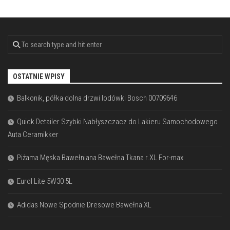
OSTATNIE WPISY
Balkonik, półka dolna drzwi lodówki Bosch 00709646
Quick Detailer Szybki Nabłyszczacz do Lakieru Samochodowego
Auta Ceramikker
Piżama Męska Bawełniana Bawełna Tkana r.XL For-max
Eurol Lite 5W30 5L
Adidas Nowe Spodnie Dresowe Bawełna XL