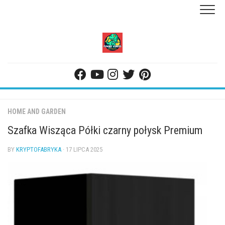
Skip
to
content
HOME AND GARDEN
Szafka Wisząca Półki czarny połysk Premium
BY
KRYPTOFABRYKA
· 17 LIPCA 2025