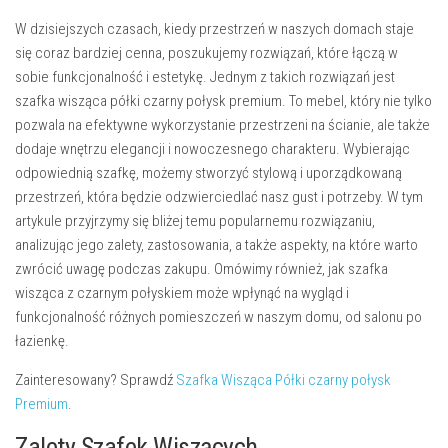
W dzisiejszych czasach, kiedy przestrzeń w naszych domach staje
się coraz bardziej cenna, poszukujemy rozwiązań, które łączą w
sobie funkcjonalność i estetykę. Jednym z takich rozwiązań jest
szafka wisząca półki czarny połysk premium
. To mebel, który nie tylko
pozwala na efektywne wykorzystanie przestrzeni na ścianie, ale także
dodaje wnętrzu elegancji i nowoczesnego charakteru. Wybierając
odpowiednią szafkę, możemy stworzyć stylową i uporządkowaną
przestrzeń, która będzie odzwierciedlać nasz gust i potrzeby. W tym
artykule przyjrzymy się bliżej temu popularnemu rozwiązaniu,
analizując jego zalety, zastosowania, a także aspekty, na które warto
zwrócić uwagę podczas zakupu. Omówimy również, jak szafka
wisząca z czarnym połyskiem może wpłynąć na wygląd i
funkcjonalność różnych pomieszczeń w naszym domu, od salonu po
łazienkę.
Zainteresowany? Sprawdź
Szafka Wisząca Półki czarny połysk
Premium
.
Zalety Szafek Wiszących