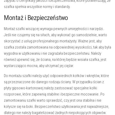
zapytać o certyfikaty jakości i bezpieczeństwa, które potwierdzają, że
szafka spełnia wszystkie normy i standardy.
Montaż i Bezpieczeństwo
Montaż szafki wiszącej wymaga pewnych umiejętności i narzędzi.
Jeśli nie czujemy się na siłach, aby wykonać go samodzielnie, warto
skorzystać z usług profesjonalnego montażysty. Ważne jest, aby
szafka została zamontowana na odpowiedniej wysokości, tak aby była
wygodna w użytkowaniu i nie zagrażała bezpieczeństwu. Należy
również upewnić się, że ściana, na której będzie wisiała szafka, jest
wystarczająco mocna, aby utrzymać jej ciężar.
Do montażu szafki należy użyć odpowiednich kołków i wkrętów, które
są przeznaczone do danego rodzaju ściany. W przypadku ścian z
płyty gipsowo-kartonowej należy zastosować specjalne kołki
rozporowe, które zapewnią stabilne i bezpieczne mocowanie. Po
zamontowaniu szafki warto sprawdzić, czy jest ona stabilna i nie
kołysze się na boki.
Bezpieczeństwo użytkowania
jest najważniejsze,
dlatego nie należy bagatelizować żadnych niepokojących objawów.