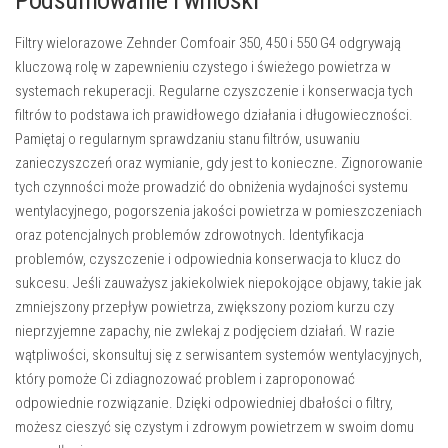
Filtry wielorazowe Zehnder Comfoair 350, 450 i 550 G4 odgrywają
kluczową rolę w zapewnieniu czystego i świeżego powietrza w
systemach rekuperacji. Regularne czyszczenie i konserwacja tych
filtrów to podstawa ich prawidłowego działania i długowieczności.
Pamiętaj o regularnym sprawdzaniu stanu filtrów, usuwaniu
zanieczyszczeń oraz wymianie, gdy jest to konieczne. Zignorowanie
tych czynności może prowadzić do obniżenia wydajności systemu
wentylacyjnego, pogorszenia jakości powietrza w pomieszczeniach
oraz potencjalnych problemów zdrowotnych. Identyfikacja
problemów, czyszczenie i odpowiednia konserwacja to klucz do
sukcesu. Jeśli zauważysz jakiekolwiek niepokojące objawy, takie jak
zmniejszony przepływ powietrza, zwiększony poziom kurzu czy
nieprzyjemne zapachy, nie zwlekaj z podjęciem działań. W razie
wątpliwości, skonsultuj się z serwisantem systemów wentylacyjnych,
który pomoże Ci zdiagnozować problem i zaproponować
odpowiednie rozwiązanie. Dzięki odpowiedniej dbałości o filtry,
możesz cieszyć się czystym i zdrowym powietrzem w swoim domu