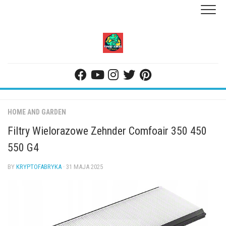
Skip
to
content
HOME AND GARDEN
Filtry Wielorazowe Zehnder Comfoair 350 450
550 G4
BY
KRYPTOFABRYKA
· 31 MAJA 2025