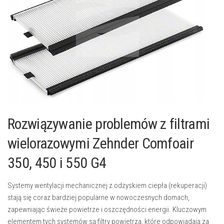
Rozwiązywanie problemów z filtrami
wielorazowymi Zehnder Comfoair
350, 450 i 550 G4
Systemy wentylacji mechanicznej z odzyskiem ciepła (rekuperacji)
stają się coraz bardziej popularne w nowoczesnych domach,
zapewniając świeże powietrze i oszczędności energii. Kluczowym
elementem tych systemów są filtry powietrza, które odpowiadają za