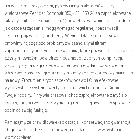
usuwanie zanieczyszczeń, pyłków i innych alergenów. Filtry
wielorazowe Zehnder Comfoair 350, 450 i 550 G4 są zaprojektowane
tak, aby skutecznie dbać o jakość powietrza w Twoim domu. Jednak,
jak każde urządzenie, mogą wymagać regularnej konserwacji i
czasami pojawiają się problemy. W tym artykule kompleksowo
omówimy najczęstsze problemy związane z tymi filtrami i
zaproponujemy praktyczne rozwiązania, które pozwolą Ci cieszyć się
czystym i świeżym powietrzem bez niepotrzebnych komplikacji.
Skupimy się na diagnostyce problemów, metodach czyszczenia,
właściwej konserwacji oraz na tym, kiedy konieczna jest wymiana filtra
na nowy. Zrozumienie tych aspektów pozwoli Ci na efektywne
wykorzystanie systemu wentylacji i zapewni komfort dla Ciebie i
Twojej rodziny. Filtry wielorazowe, choć zaprojektowane z myślą o
oszczędności i wygodzie, wymagają regularnej uwagi, aby sprawnie
spełniać swoją funkcję.
Pamiętajmy, że prawidłowa eksploatacja i konserwacja to gwarancja
długotrwałego i bezproblemowego działania filtrów w systemie
wentylacyjnym.