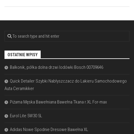
OSTATNIE WPISY
Balkonik, półka dolna drzwi lodówki Bosch 00709646
Quick Detailer Szybki Nabłyszczacz do Lakieru Samochodowego
Auta Ceramikker
Piżama Męska Bawełniana Bawełna Tkana r.XL For-max
Eurol Lite 5W30 5L
Adidas Nowe Spodnie Dresowe Bawełna XL