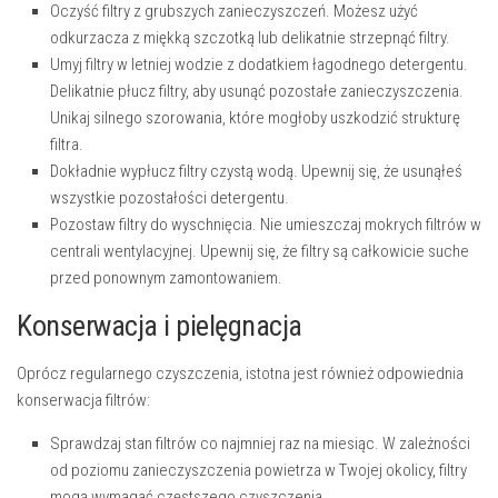
Oczyść filtry z grubszych zanieczyszczeń.
Możesz użyć
odkurzacza z miękką szczotką lub delikatnie strzepnąć filtry.
Umyj filtry w letniej wodzie z dodatkiem łagodnego detergentu.
Delikatnie płucz filtry, aby usunąć pozostałe zanieczyszczenia.
Unikaj silnego szorowania, które mogłoby uszkodzić strukturę
filtra.
Dokładnie wypłucz filtry czystą wodą.
Upewnij się, że usunąłeś
wszystkie pozostałości detergentu.
Pozostaw filtry do wyschnięcia.
Nie umieszczaj mokrych filtrów w
centrali wentylacyjnej. Upewnij się, że filtry są całkowicie suche
przed ponownym zamontowaniem.
Konserwacja i pielęgnacja
Oprócz regularnego czyszczenia, istotna jest również odpowiednia
konserwacja filtrów:
Sprawdzaj stan filtrów co najmniej raz na miesiąc.
W zależności
od poziomu zanieczyszczenia powietrza w Twojej okolicy, filtry
mogą wymagać częstszego czyszczenia.