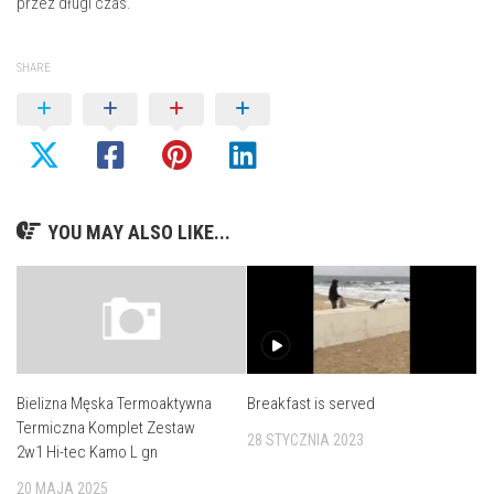
przez długi czas.
SHARE
YOU MAY ALSO LIKE...
Breakfast is served
Bielizna Męska Termoaktywna
Termiczna Komplet Zestaw
28 STYCZNIA 2023
2w1 Hi-tec Kamo L gn
20 MAJA 2025