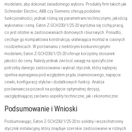
modelami, aby dokonać świadomego wyboru. Produkty firm takich jak
Schneider Electric, ABB czy Siemens oferują podobne
funkcjonalności, jednak różnią się parametrami technicznymi, jakością
wykonania i ceną. Eaton Z-SCH230/1/25-20 wyróżnia się
cichą pracą
,
co jest istotne w zastosowaniach domowych i biurowych. Ponadto,
cechuje go
kompaktowa konstrukcja
, ułatwiająca montaż w ciasnych
rozdzielnicach. W porównaniu z niektórymi konkurencyjnymi
modelami, Eaton Z-SCH230/1/25-20 oferuje
korzystny stosunek
jakości do ceny
. Należy jednak zwrócić uwagę na specyficzne
potrzeby danego zastosowania i wybrać stycznik, który najlepiej
spełnia wymagania pod względem prądu znamionowego, napięcia
cewki, konfiguracji styków i dodatkowych funkcji. Analiza
porównawcza pozwoli na podjęcie optymalnej decyzji,
uwzględniającej zarówno aspekty techniczne, jak i ekonomiczne.
Podsumowanie i Wnioski
Podsumowując, Eaton Z-SCH230/1/25-20 to solidny i wszechstronny
stycznik instalacyjny, który znajduje szerokie zastosowanie w różnych