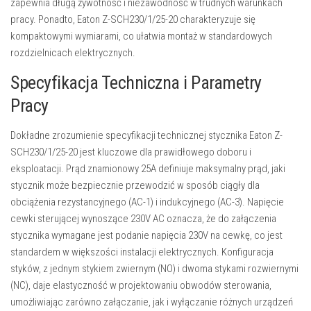
zapewnia długą żywotność i niezawodność w trudnych warunkach
pracy. Ponadto, Eaton Z-SCH230/1/25-20 charakteryzuje się
kompaktowymi wymiarami, co ułatwia montaż w standardowych
rozdzielnicach elektrycznych.
Specyfikacja Techniczna i Parametry
Pracy
Dokładne zrozumienie specyfikacji technicznej stycznika Eaton Z-
SCH230/1/25-20 jest kluczowe dla prawidłowego doboru i
eksploatacji.
Prąd znamionowy 25A
definiuje maksymalny prąd, jaki
stycznik może bezpiecznie przewodzić w sposób ciągły dla
obciążenia rezystancyjnego (AC-1) i indukcyjnego (AC-3).
Napięcie
cewki sterującej wynoszące 230V AC
oznacza, że do załączenia
stycznika wymagane jest podanie napięcia 230V na cewkę, co jest
standardem w większości instalacji elektrycznych.
Konfiguracja
styków, z jednym stykiem zwiernym (NO) i dwoma stykami rozwiernymi
(NC)
, daje elastyczność w projektowaniu obwodów sterowania,
umożliwiając zarówno załączanie, jak i wyłączanie różnych urządzeń