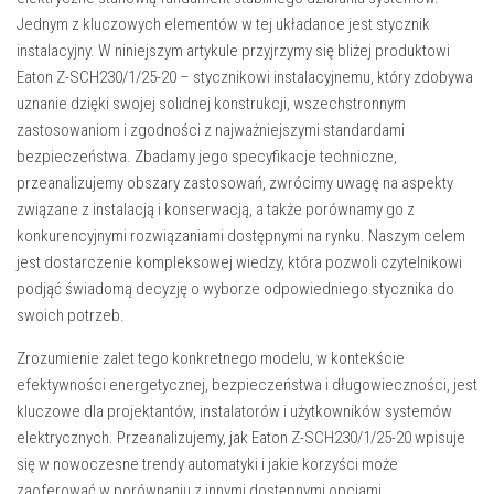
Jednym z kluczowych elementów w tej układance jest stycznik
instalacyjny. W niniejszym artykule przyjrzymy się bliżej produktowi
Eaton Z-SCH230/1/25-20 – stycznikowi instalacyjnemu, który zdobywa
uznanie dzięki swojej solidnej konstrukcji, wszechstronnym
zastosowaniom i zgodności z najważniejszymi standardami
bezpieczeństwa. Zbadamy jego specyfikacje techniczne,
przeanalizujemy obszary zastosowań, zwrócimy uwagę na aspekty
związane z instalacją i konserwacją, a także porównamy go z
konkurencyjnymi rozwiązaniami dostępnymi na rynku. Naszym celem
jest dostarczenie kompleksowej wiedzy, która pozwoli czytelnikowi
podjąć świadomą decyzję o wyborze odpowiedniego stycznika do
swoich potrzeb.
Zrozumienie zalet tego konkretnego modelu, w kontekście
efektywności energetycznej, bezpieczeństwa i długowieczności, jest
kluczowe dla projektantów, instalatorów i użytkowników systemów
elektrycznych. Przeanalizujemy, jak Eaton Z-SCH230/1/25-20 wpisuje
się w nowoczesne trendy automatyki i jakie korzyści może
zaoferować w porównaniu z innymi dostępnymi opcjami.