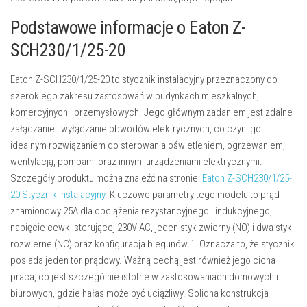
Podstawowe informacje o Eaton Z-
SCH230/1/25-20
Eaton Z-SCH230/1/25-20 to stycznik instalacyjny przeznaczony do
szerokiego zakresu zastosowań w budynkach mieszkalnych,
komercyjnych i przemysłowych. Jego głównym zadaniem jest zdalne
załączanie i wyłączanie obwodów elektrycznych, co czyni go
idealnym rozwiązaniem do sterowania oświetleniem, ogrzewaniem,
wentylacją, pompami oraz innymi urządzeniami elektrycznymi.
Szczegóły produktu można znaleźć na stronie:
Eaton Z-SCH230/1/25-
20 Stycznik instalacyjny
. Kluczowe parametry tego modelu to prąd
znamionowy 25A dla obciążenia rezystancyjnego i indukcyjnego,
napięcie cewki sterującej 230V AC, jeden styk zwierny (NO) i dwa styki
rozwierne (NC) oraz konfiguracja biegunów 1. Oznacza to, że stycznik
posiada jeden tor prądowy. Ważną cechą jest również jego cicha
praca, co jest szczególnie istotne w zastosowaniach domowych i
biurowych, gdzie hałas może być uciążliwy. Solidna konstrukcja