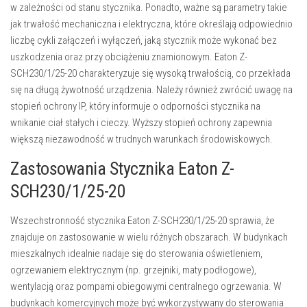
w zależności od stanu stycznika. Ponadto, ważne są parametry takie
jak
trwałość mechaniczna i elektryczna
, które określają odpowiednio
liczbę cykli załączeń i wyłączeń, jaką stycznik może wykonać bez
uszkodzenia oraz przy obciążeniu znamionowym. Eaton Z-
SCH230/1/25-20 charakteryzuje się wysoką trwałością, co przekłada
się na długą żywotność urządzenia. Należy również zwrócić uwagę na
stopień ochrony IP
, który informuje o odporności stycznika na
wnikanie ciał stałych i cieczy. Wyższy stopień ochrony zapewnia
większą niezawodność w trudnych warunkach środowiskowych.
Zastosowania Stycznika Eaton Z-
SCH230/1/25-20
Wszechstronność stycznika Eaton Z-SCH230/1/25-20 sprawia, że
znajduje on zastosowanie w wielu różnych obszarach. W
budynkach
mieszkalnych
idealnie nadaje się do sterowania oświetleniem,
ogrzewaniem elektrycznym (np. grzejniki, maty podłogowe),
wentylacją oraz pompami obiegowymi centralnego ogrzewania. W
budynkach komercyjnych
może być wykorzystywany do sterowania