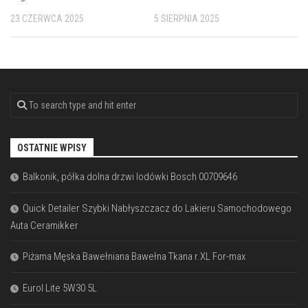
23 CZERWCA 2025
5 SIERPNIA 2025
OSTATNIE WPISY
Balkonik, półka dolna drzwi lodówki Bosch 00709646
Quick Detailer Szybki Nabłyszczacz do Lakieru Samochodowego
Auta Ceramikker
Piżama Męska Bawełniana Bawełna Tkana r.XL For-max
Eurol Lite 5W30 5L