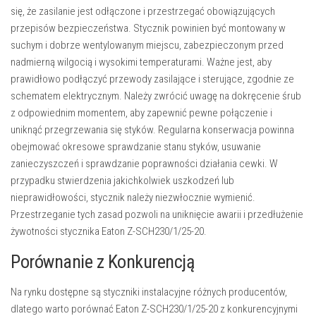
się, że zasilanie jest odłączone i przestrzegać obowiązujących
przepisów bezpieczeństwa. Stycznik powinien być montowany w
suchym i dobrze wentylowanym miejscu, zabezpieczonym przed
nadmierną wilgocią i wysokimi temperaturami. Ważne jest, aby
prawidłowo podłączyć przewody zasilające i sterujące, zgodnie ze
schematem elektrycznym. Należy zwrócić uwagę na dokręcenie śrub
z odpowiednim momentem, aby zapewnić pewne połączenie i
uniknąć przegrzewania się styków. Regularna konserwacja powinna
obejmować okresowe sprawdzanie stanu styków, usuwanie
zanieczyszczeń i sprawdzanie poprawności działania cewki. W
przypadku stwierdzenia jakichkolwiek uszkodzeń lub
nieprawidłowości, stycznik należy niezwłocznie wymienić.
Przestrzeganie tych zasad pozwoli na uniknięcie awarii i przedłużenie
żywotności stycznika Eaton Z-SCH230/1/25-20.
Porównanie z Konkurencją
Na rynku dostępne są styczniki instalacyjne różnych producentów,
dlatego warto porównać Eaton Z-SCH230/1/25-20 z konkurencyjnymi