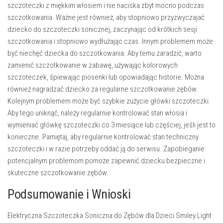
szczoteczki z miękkim włosiem i nie naciska zbyt mocno podczas
szczotkowania. Ważne jest również, aby
stopniowo przyzwyczajać
dziecko do szczoteczki sonicznej
, zaczynając od krótkich sesji
szczotkowania i stopniowo wydłużając czas. Innym problemem może
być
niechęć dziecka do szczotkowania
. Aby temu zaradzić, warto
zamienić szczotkowanie w zabawę, używając kolorowych
szczoteczek, śpiewając piosenki lub opowiadając historie. Można
również nagradzać dziecko za regularne szczotkowanie zębów.
Kolejnym problemem może być
szybkie zużycie główki szczoteczki
.
Aby tego uniknąć, należy regularnie kontrolować stan włosia i
wymieniać główkę szczoteczki co 3 miesiące lub częściej, jeśli jest to
konieczne. Pamiętaj, aby regularnie
kontrolować stan techniczny
szczoteczki
i w razie potrzeby oddać ją do serwisu. Zapobieganie
potencjalnym problemom pomoże zapewnić dziecku bezpieczne i
skuteczne szczotkowanie zębów.
Podsumowanie i Wnioski
Elektryczna Szczoteczka Soniczna do Zębów dla Dzieci Smiley Light