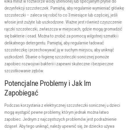
kilka minut w roztworze wody utlenionej lub specjalnym płynie do
dezynfekcji szczoteczek. Pamiętaj, aby regularnie
wymieniać główkę
szczoteczki
– zaleca się robić to co 3 miesiące lub częściej, jeśli
włosie jest zużyte lub uszkodzone. Ważne jest również
czyszczenie
rączki szczoteczki
, zwłaszcza w miejscach, gdzie mogą gromadzić
się bakterie i osad. Można to zrobić za pomocą wilgotnej szmatki i
delikatnego detergentu. Pamiętaj, aby regularnie
ładować
szczoteczkę
i przechowywać ją w suchym miejscu, aby uniknąć
uszkodzeń. Dbanie o higienę szczoteczki sonicznej pomoże
zapobiec rozwojowi bakterii i zapewni skuteczne i bezpieczne
szczotkowanie zębów.
Potencjalne Problemy i Jak Im
Zapobiegać
Podczas korzystania z elektrycznej szczoteczki sonicznej u dzieci
mogą wystąpić pewne problemy, którym jednak można łatwo
zapobiec. Jednym z najczęstszych problemów jest
podrażnienie
dziąseł
. Aby tego uniknąć, należy upewnić się, że dziecko używa