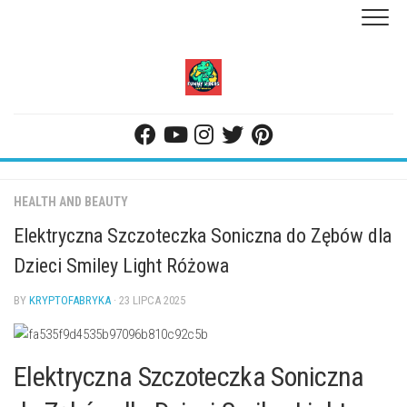
Skip
to
content
HEALTH AND BEAUTY
Elektryczna Szczoteczka Soniczna do Zębów dla
Dzieci Smiley Light Różowa
BY
KRYPTOFABRYKA
· 23 LIPCA 2025
Elektryczna Szczoteczka Soniczna