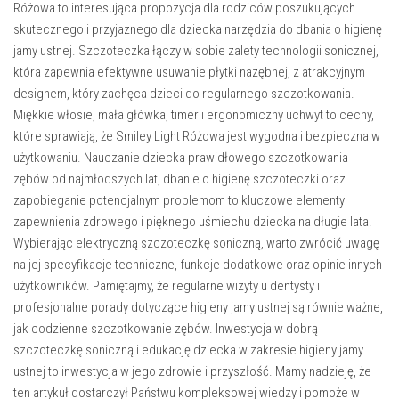
Różowa to interesująca propozycja dla rodziców poszukujących
skutecznego i przyjaznego dla dziecka narzędzia do dbania o higienę
jamy ustnej. Szczoteczka łączy w sobie zalety technologii sonicznej,
która zapewnia efektywne usuwanie płytki nazębnej, z atrakcyjnym
designem, który zachęca dzieci do regularnego szczotkowania.
Miękkie włosie, mała główka, timer i ergonomiczny uchwyt to cechy,
które sprawiają, że Smiley Light Różowa jest wygodna i bezpieczna w
użytkowaniu. Nauczanie dziecka prawidłowego szczotkowania
zębów od najmłodszych lat, dbanie o higienę szczoteczki oraz
zapobieganie potencjalnym problemom to kluczowe elementy
zapewnienia zdrowego i pięknego uśmiechu dziecka na długie lata.
Wybierając elektryczną szczoteczkę soniczną, warto zwrócić uwagę
na jej specyfikacje techniczne, funkcje dodatkowe oraz opinie innych
użytkowników. Pamiętajmy, że regularne wizyty u dentysty i
profesjonalne porady dotyczące higieny jamy ustnej są równie ważne,
jak codzienne szczotkowanie zębów. Inwestycja w dobrą
szczoteczkę soniczną i edukację dziecka w zakresie higieny jamy
ustnej to inwestycja w jego zdrowie i przyszłość. Mamy nadzieję, że
ten artykuł dostarczył Państwu kompleksowej wiedzy i pomoże w