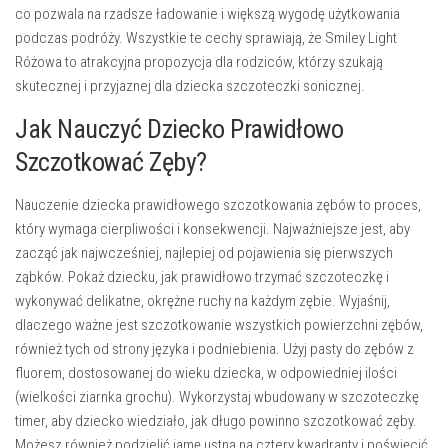
co pozwala na rzadsze ładowanie i większą wygodę użytkowania
podczas podróży. Wszystkie te cechy sprawiają, że Smiley Light
Różowa to atrakcyjna propozycja dla rodziców, którzy szukają
skutecznej i przyjaznej dla dziecka szczoteczki sonicznej.
Jak Nauczyć Dziecko Prawidłowo
Szczotkować Zęby?
Nauczenie dziecka prawidłowego szczotkowania zębów to proces,
który wymaga cierpliwości i konsekwencji. Najważniejsze jest, aby
zacząć jak najwcześniej, najlepiej od pojawienia się pierwszych
ząbków. Pokaż dziecku, jak prawidłowo trzymać szczoteczkę i
wykonywać delikatne, okrężne ruchy na każdym zębie. Wyjaśnij,
dlaczego ważne jest szczotkowanie wszystkich powierzchni zębów,
również tych od strony języka i podniebienia. Użyj pasty do zębów z
fluorem, dostosowanej do wieku dziecka, w odpowiedniej ilości
(wielkości ziarnka grochu). Wykorzystaj wbudowany w szczoteczkę
timer
, aby dziecko wiedziało, jak długo powinno szczotkować zęby.
Możesz również podzielić jamę ustną na cztery kwadranty i poświęcić