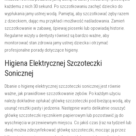
każdemu z nich 30 sekund. Po szczotkowaniu zachęć dziecko do
wypłukania jamy ustnej wodą. Pamiętaj, aby
szczotkować zęby razem
z dzieckiem
, dając mu przykład i możliwość naśladowania. Zamień
szczotkowanie w zabawę, śpiewaj piosenki lub opowiadaj historie.
Regularne wizyty u dentysty również są bardzo ważne, aby
monitorować stan zdrowia jamy ustnej dziecka i otrzymać
profesjonalne porady dotyczące higieny.
Higiena Elektrycznej Szczoteczki
Sonicznej
Dbanie o higienę elektrycznej szczoteczki sonicznej jest równie
ważne, jak prawidłowe szczotkowanie zębów. Po każdym użyciu
należy dokładnie
opłukać główkę szczoteczki
pod bieżącą wodą, aby
usunąć resztki pasty i jedzenia. Następnie warto delikatnie osuszyć
główkę szczoteczki ręcznikiem papierowym lub pozostawić ją do
wyschnięcia w przewiewnym miejscu. Co jakiś czas (raz na tydzień lub
dwa) można
zdezynfekować główkę szczoteczki
, mocząc ją przez