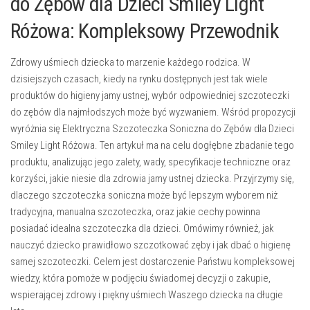
do Zębów dla Dzieci Smiley Light
Różowa: Kompleksowy Przewodnik
Zdrowy uśmiech dziecka to marzenie każdego rodzica. W
dzisiejszych czasach, kiedy na rynku dostępnych jest tak wiele
produktów do higieny jamy ustnej, wybór odpowiedniej szczoteczki
do zębów dla najmłodszych może być wyzwaniem. Wśród propozycji
wyróżnia się Elektryczna Szczoteczka Soniczna do Zębów dla Dzieci
Smiley Light Różowa. Ten artykuł ma na celu dogłębne zbadanie tego
produktu, analizując jego zalety, wady, specyfikacje techniczne oraz
korzyści, jakie niesie dla zdrowia jamy ustnej dziecka. Przyjrzymy się,
dlaczego szczoteczka soniczna może być lepszym wyborem niż
tradycyjna, manualna szczoteczka, oraz jakie cechy powinna
posiadać idealna szczoteczka dla dzieci. Omówimy również, jak
nauczyć dziecko prawidłowo szczotkować zęby i jak dbać o higienę
samej szczoteczki. Celem jest dostarczenie Państwu kompleksowej
wiedzy, która pomoże w podjęciu świadomej decyzji o zakupie,
wspierającej zdrowy i piękny uśmiech Waszego dziecka na długie