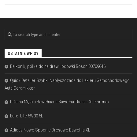
OSTATNIE WPISY
Balkonik, półka dolna drzwi lodówki Bosch 00709646
Quick Detailer Szybki Nabłyszczacz do Lakieru Samochodowego
Auta Ceramikker
Piżama Męska Bawełniana Bawełna Tkana r.XL For-max
Eurol Lite 5W30 5L
Adidas Nowe Spodnie Dresowe Bawełna XL