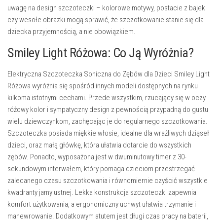
uwagę na
design szczoteczki
– kolorowe motywy, postacie z bajek
czy wesołe obrazki mogą sprawić, że szczotkowanie stanie się dla
dziecka przyjemnością, a nie obowiązkiem.
Smiley Light Różowa: Co Ją Wyróżnia?
Elektryczna Szczoteczka Soniczna do Zębów dla Dzieci Smiley Light
Różowa wyróżnia się spośród innych modeli dostępnych na rynku
kilkoma istotnymi cechami. Przede wszystkim, rzucający się w oczy
różowy kolor i sympatyczny design
z pewnością przypadną do gustu
wielu dziewczynkom, zachęcając je do regularnego szczotkowania.
Szczoteczka posiada
miękkie włosie
, idealne dla wrażliwych dziąseł
dzieci, oraz
małą główkę
, która ułatwia dotarcie do wszystkich
zębów. Ponadto, wyposażona jest w
dwuminutowy timer
z 30-
sekundowym interwałem, który pomaga dzieciom przestrzegać
zalecanego czasu szczotkowania i równomiernie czyścić wszystkie
kwadranty jamy ustnej.
Lekka konstrukcja
szczoteczki zapewnia
komfort użytkowania, a
ergonomiczny uchwyt
ułatwia trzymanie i
manewrowanie. Dodatkowym atutem jest
długi czas pracy na baterii
,