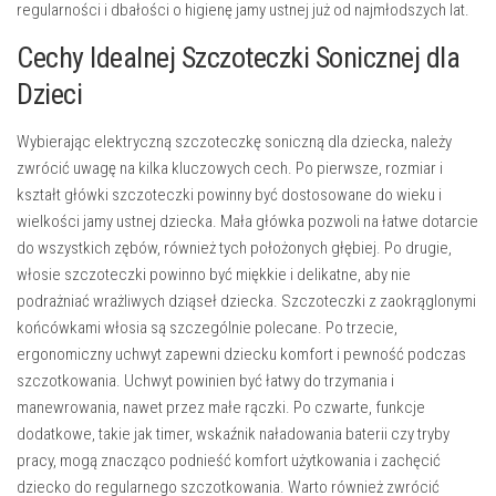
regularności i dbałości o higienę jamy ustnej już od najmłodszych lat.
Cechy Idealnej Szczoteczki Sonicznej dla
Dzieci
Wybierając elektryczną szczoteczkę soniczną dla dziecka, należy
zwrócić uwagę na kilka kluczowych cech. Po pierwsze,
rozmiar i
kształt główki szczoteczki
powinny być dostosowane do wieku i
wielkości jamy ustnej dziecka. Mała główka pozwoli na łatwe dotarcie
do wszystkich zębów, również tych położonych głębiej. Po drugie,
włosie szczoteczki
powinno być miękkie i delikatne, aby nie
podrażniać wrażliwych dziąseł dziecka. Szczoteczki z zaokrąglonymi
końcówkami włosia są szczególnie polecane. Po trzecie,
ergonomiczny uchwyt
zapewni dziecku komfort i pewność podczas
szczotkowania. Uchwyt powinien być łatwy do trzymania i
manewrowania, nawet przez małe rączki. Po czwarte,
funkcje
dodatkowe
, takie jak timer, wskaźnik naładowania baterii czy tryby
pracy, mogą znacząco podnieść komfort użytkowania i zachęcić
dziecko do regularnego szczotkowania. Warto również zwrócić