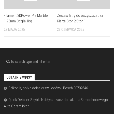
Filament 3DPower Pla Marble
Zestaw filtry do oczyszczacza
1.75mm Cegła 1kg
Klarta Stor 2 Stor 1
28 MAJA 2025
23 CZERWCA 2025
OSTATNIE WPISY
Balkonik, półka dolna drzwi lodówki Bosch 00709646
Quick Detailer Szybki Nabłyszczacz do Lakieru Samochodowego
Auta Ceramikker