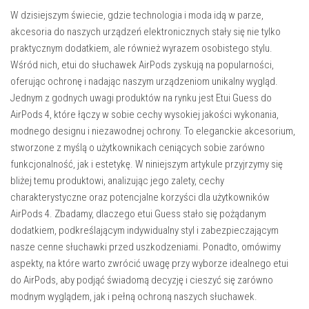
W dzisiejszym świecie, gdzie technologia i moda idą w parze,
akcesoria do naszych urządzeń elektronicznych stały się nie tylko
praktycznym dodatkiem, ale również wyrazem osobistego stylu.
Wśród nich, etui do słuchawek AirPods zyskują na popularności,
oferując ochronę i nadając naszym urządzeniom unikalny wygląd.
Jednym z godnych uwagi produktów na rynku jest Etui Guess do
AirPods 4, które łączy w sobie cechy wysokiej jakości wykonania,
modnego designu i niezawodnej ochrony. To eleganckie akcesorium,
stworzone z myślą o użytkownikach ceniących sobie zarówno
funkcjonalność, jak i estetykę. W niniejszym artykule przyjrzymy się
bliżej temu produktowi, analizując jego zalety, cechy
charakterystyczne oraz potencjalne korzyści dla użytkowników
AirPods 4. Zbadamy, dlaczego etui Guess stało się pożądanym
dodatkiem, podkreślającym indywidualny styl i zabezpieczającym
nasze cenne słuchawki przed uszkodzeniami. Ponadto, omówimy
aspekty, na które warto zwrócić uwagę przy wyborze idealnego etui
do AirPods, aby podjąć świadomą decyzję i cieszyć się zarówno
modnym wyglądem, jak i pełną ochroną naszych słuchawek.