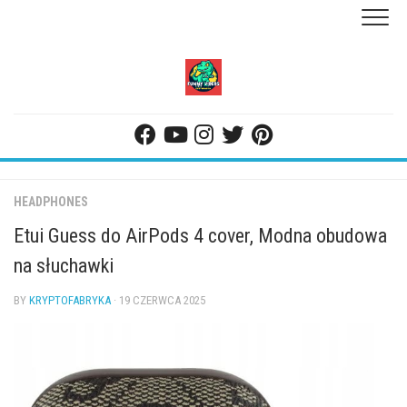
Skip
to
content
HEADPHONES
Etui Guess do AirPods 4 cover, Modna obudowa
na słuchawki
BY
KRYPTOFABRYKA
· 19 CZERWCA 2025