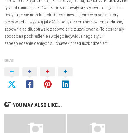
zarówno funkcjonalność, jak i estetykę i chcą, aby ich AirPods były nie
tylko chronione, ale również prezentowały się stylowo i elegancko.
Decydując się na zakup etui Guess, inwestujemy w produkt, który
łączy w sobie wysoką jakość, modny design i niezawodną ochronę,
zapewniając długotrwałe zadowolenie z użytkowania. To doskonały
sposób na podkreślenie swojego indywidualnego stylu i
zabezpieczenie cennych słuchawek przed uszkodzeniami.
SHARE
YOU MAY ALSO LIKE...