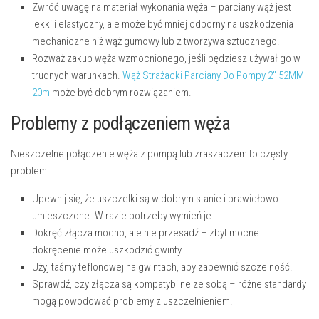
Zwróć uwagę na materiał wykonania węża – parciany wąż jest
lekki i elastyczny, ale może być mniej odporny na uszkodzenia
mechaniczne niż wąż gumowy lub z tworzywa sztucznego.
Rozważ zakup węża wzmocnionego, jeśli będziesz używał go w
trudnych warunkach.
Wąż Strażacki Parciany Do Pompy 2″ 52MM
20m
może być dobrym rozwiązaniem.
Problemy z podłączeniem węża
Nieszczelne połączenie węża z pompą lub zraszaczem to częsty
problem.
Upewnij się, że uszczelki są w dobrym stanie i prawidłowo
umieszczone. W razie potrzeby wymień je.
Dokręć złącza mocno, ale nie przesadź – zbyt mocne
dokręcenie może uszkodzić gwinty.
Użyj taśmy teflonowej na gwintach, aby zapewnić szczelność.
Sprawdź, czy złącza są kompatybilne ze sobą – różne standardy
mogą powodować problemy z uszczelnieniem.