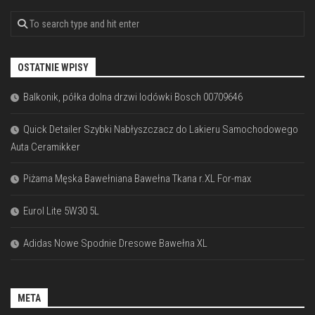
OSTATNIE WPISY
Balkonik, półka dolna drzwi lodówki Bosch 00709646
Quick Detailer Szybki Nabłyszczacz do Lakieru Samochodowego
Auta Ceramikker
Piżama Męska Bawełniana Bawełna Tkana r.XL For-max
Eurol Lite 5W30 5L
Adidas Nowe Spodnie Dresowe Bawełna XL
META