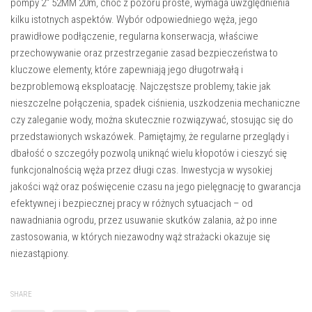
pompy 2″ 52MM 20m, choć z pozoru proste, wymaga uwzględnienia
kilku istotnych aspektów. Wybór odpowiedniego węża, jego
prawidłowe podłączenie, regularna konserwacja, właściwe
przechowywanie oraz przestrzeganie zasad bezpieczeństwa to
kluczowe elementy, które zapewniają jego długotrwałą i
bezproblemową eksploatację. Najczęstsze problemy, takie jak
nieszczelne połączenia, spadek ciśnienia, uszkodzenia mechaniczne
czy zaleganie wody, można skutecznie rozwiązywać, stosując się do
przedstawionych wskazówek. Pamiętajmy, że regularne przeglądy i
dbałość o szczegóły pozwolą uniknąć wielu kłopotów i cieszyć się
funkcjonalnością węża przez długi czas. Inwestycja w wysokiej
jakości wąż oraz poświęcenie czasu na jego pielęgnację to gwarancja
efektywnej i bezpiecznej pracy w różnych sytuacjach – od
nawadniania ogrodu, przez usuwanie skutków zalania, aż po inne
zastosowania, w których niezawodny wąż strażacki okazuje się
niezastąpiony.
SHARE