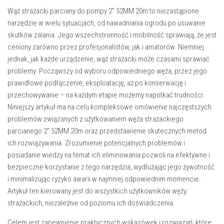
Wąż strażacki parciany do pompy 2″ 52MM 20m to niezastąpione
narzędzie w wielu sytuacjach, od nawadniania ogrodu po usuwanie
skutków zalania. Jego wszechstronność i mobilność sprawiają, że jest
ceniony zarówno przez profesjonalistów, jak i amatorów. Niemniej
jednak, jak każde urządzenie, wąż strażacki może czasami sprawiać
problemy. Począwszy od wyboru odpowiedniego węża, przez jego
prawidłowe podłączenie, eksploatację, aż po konserwację i
przechowywanie – na każdym etapie możemy napotkać trudności.
Niniejszy artykuł ma na celu kompleksowe omówienie najczęstszych
problemów związanych z użytkowaniem węża strażackiego
parcianego 2″ 52MM 20m oraz przedstawienie skutecznych metod
ich rozwiązywania. Zrozumienie potencjalnych problemów i
posiadanie wiedzy na temat ich eliminowania pozwoli na efektywne i
bezpieczne korzystanie z tego narzędzia, wydłużając jego żywotność
i minimalizując ryzyko awarii w najmniej odpowiednim momencie.
Artykuł ten kierowany jest do wszystkich użytkowników węży
strażackich, niezależnie od poziomu ich doświadczenia.
Celem jest zapewnienie praktycznych wskazówek i rozwiązań, które