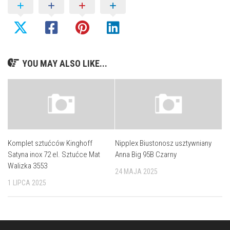
YOU MAY ALSO LIKE...
Komplet sztućców Kinghoff
Nipplex Biustonosz usztywniany
Satyna inox 72 el. Sztućce Mat
Anna Big 95B Czarny
Walizka 3553
24 MAJA 2025
1 LIPCA 2025