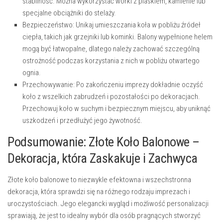
stabilność. Można wykorzystać worki z piaskiem, kamienie lub
specjalne obciążniki do stelaży.
Bezpieczeństwo:
Unikaj umieszczania koła w pobliżu źródeł
ciepła, takich jak grzejniki lub kominki. Balony wypełnione helem
mogą być łatwopalne, dlatego należy zachować szczególną
ostrożność podczas korzystania z nich w pobliżu otwartego
ognia.
Przechowywanie:
Po zakończeniu imprezy dokładnie oczyść
koło z wszelkich zabrudzeń i pozostałości po dekoracjach.
Przechowuj koło w suchym i bezpiecznym miejscu, aby uniknąć
uszkodzeń i przedłużyć jego żywotność.
Podsumowanie: Złote Koło Balonowe –
Dekoracja, która Zaskakuje i Zachwyca
Złote koło balonowe to niezwykle efektowna i wszechstronna
dekoracja, która sprawdzi się na różnego rodzaju imprezach i
uroczystościach. Jego elegancki wygląd i możliwość personalizacji
sprawiają, że jest to idealny wybór dla osób pragnących stworzyć