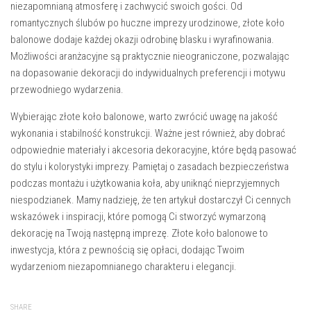
niezapomnianą atmosferę i zachwycić swoich gości. Od
romantycznych ślubów po huczne imprezy urodzinowe, złote koło
balonowe dodaje każdej okazji odrobinę blasku i wyrafinowania.
Możliwości aranżacyjne są praktycznie nieograniczone, pozwalając
na dopasowanie dekoracji do indywidualnych preferencji i motywu
przewodniego wydarzenia.
Wybierając złote koło balonowe, warto zwrócić uwagę na jakość
wykonania i stabilność konstrukcji. Ważne jest również, aby dobrać
odpowiednie materiały i akcesoria dekoracyjne, które będą pasować
do stylu i kolorystyki imprezy. Pamiętaj o zasadach bezpieczeństwa
podczas montażu i użytkowania koła, aby uniknąć nieprzyjemnych
niespodzianek. Mamy nadzieję, że ten artykuł dostarczył Ci cennych
wskazówek i inspiracji, które pomogą Ci stworzyć wymarzoną
dekorację na Twoją następną imprezę. Złote koło balonowe to
inwestycja, która z pewnością się opłaci, dodając Twoim
wydarzeniom niezapomnianego charakteru i elegancji.
SHARE