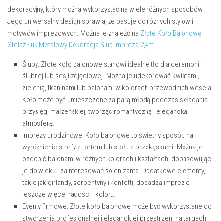
dekoracyjny, który można wykorzystać na wiele różnych sposobów.
Jego uniwersalny design sprawia, że pasuje do różnych stylów i
motywów imprezowych. Można je znaleźć na
Złote Koło Balonowe
Stelaż Łuk Metalowy Dekoracja Ślub Impreza 2,4m
.
Śluby:
Złote koło balonowe stanowi idealne tło dla ceremonii
ślubnej lub sesji zdjęciowej. Można je udekorować kwiatami,
zielenią, tkaninami lub balonami w kolorach przewodnich wesela.
Koło może być umieszczone za parą młodą podczas składania
przysięgi małżeńskiej, tworząc romantyczną i elegancką
atmosferę.
Imprezy urodzinowe:
Koło balonowe to świetny sposób na
wyróżnienie strefy z tortem lub stołu z przekąskami. Można je
ozdobić balonami w różnych kolorach i kształtach, dopasowując
je do wieku i zainteresowań solenizanta. Dodatkowe elementy,
takie jak girlandy, serpentyny i konfetti, dodadzą imprezie
jeszcze więcej radości i koloru.
Eventy firmowe:
Złote koło balonowe może być wykorzystane do
stworzenia profesjonalnej i eleganckiej przestrzeni na targach,