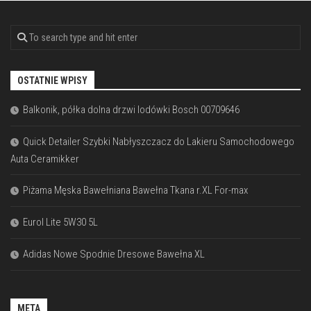
OSTATNIE WPISY
Balkonik, półka dolna drzwi lodówki Bosch 00709646
Quick Detailer Szybki Nabłyszczacz do Lakieru Samochodowego
Auta Ceramikker
Piżama Męska Bawełniana Bawełna Tkana r.XL For-max
Eurol Lite 5W30 5L
Adidas Nowe Spodnie Dresowe Bawełna XL
META