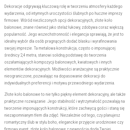
Dekoracje odgrywają kluczową rolę w tworzeniu atmosfery każdego
wydarzenia, od intymnych uroczystości ślubnych po huczne imprezy
firmowe. Wśród niezliczonych opcji dekoracyjnych, złote koło
balonowe, znane również jako stelaż łukowy, zdobywa coraz większą
popularność. Jego wszechstronność i elegancja sprawiają, że jest to
idealny wybór dla osób pragnących dodać blasku i wyrafinowania
swojej imprezie. Ta metalowa konstrukcja, często o imponującej
średnicy 2,4 metra, stanowi solidną podstawę do tworzenia
oszałamiających kompozycji balonowych, kwiatowych i innych
elementów dekoracyjnych. Możliwości aranżacyjne są praktycznie
nieograniczone, pozwalając na dopasowanie dekoracji do
indywidualnych preferencji i motywu przewodniego wydarzenia.
Złote koło balonowe to nie tylko piękny element dekoracyjny, ale także
praktyczne rozwiązanie. Jego stabilność i wytrzymałość pozwalają na
tworzenie imponujących konstrukcji, które zachwycą gości i staną się
niezapomnianym tłem dla zdjęć. Niezależnie od tego, czy planujesz
romantyczny ślub w stylu boho, eleganckie przyjęcie urodzinowe czy
firmowy event, złote koło balonowe z pewnością doda Twojej