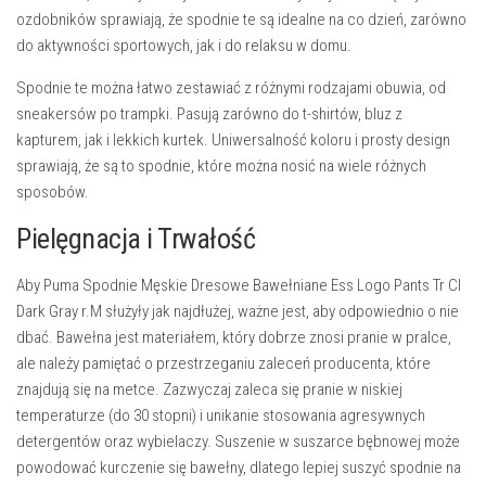
ozdobników sprawiają, że spodnie te są idealne na co dzień, zarówno
do aktywności sportowych, jak i do relaksu w domu.
Spodnie te można łatwo zestawiać z różnymi rodzajami obuwia, od
sneakersów po trampki. Pasują zarówno do t-shirtów, bluz z
kapturem, jak i lekkich kurtek. Uniwersalność koloru i prosty design
sprawiają, że są to spodnie, które można nosić na wiele różnych
sposobów.
Pielęgnacja i Trwałość
Aby
Puma Spodnie Męskie Dresowe Bawełniane Ess Logo Pants Tr CI
Dark Gray r.M
służyły jak najdłużej, ważne jest, aby odpowiednio o nie
dbać. Bawełna jest materiałem, który dobrze znosi pranie w pralce,
ale należy pamiętać o przestrzeganiu zaleceń producenta, które
znajdują się na metce. Zazwyczaj zaleca się pranie w niskiej
temperaturze (do 30 stopni) i unikanie stosowania agresywnych
detergentów oraz wybielaczy. Suszenie w suszarce bębnowej może
powodować kurczenie się bawełny, dlatego lepiej suszyć spodnie na