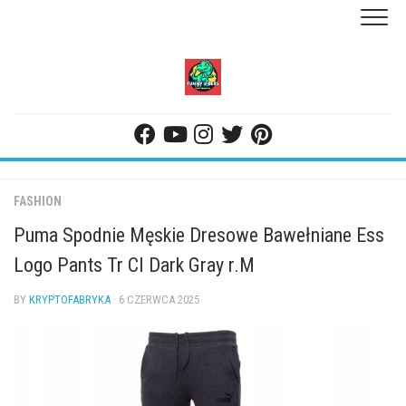
Skip
to
content
FASHION
Puma Spodnie Męskie Dresowe Bawełniane Ess
Logo Pants Tr CI Dark Gray r.M
BY
KRYPTOFABRYKA
· 6 CZERWCA 2025