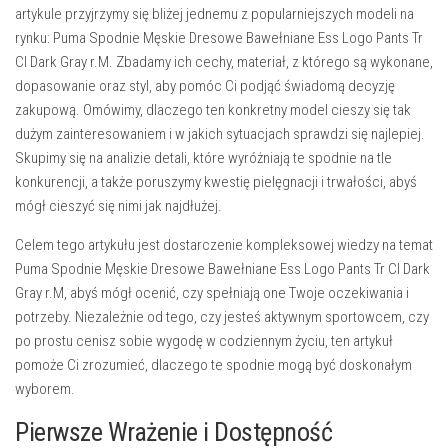
artykule przyjrzymy się bliżej jednemu z popularniejszych modeli na
rynku:
Puma Spodnie Męskie Dresowe Bawełniane Ess Logo Pants Tr
CI Dark Gray r.M
. Zbadamy ich cechy, materiał, z którego są wykonane,
dopasowanie oraz styl, aby pomóc Ci podjąć świadomą decyzję
zakupową. Omówimy, dlaczego ten konkretny model cieszy się tak
dużym zainteresowaniem i w jakich sytuacjach sprawdzi się najlepiej.
Skupimy się na analizie detali, które wyróżniają te spodnie na tle
konkurencji, a także poruszymy kwestię pielęgnacji i trwałości, abyś
mógł cieszyć się nimi jak najdłużej.
Celem tego artykułu jest dostarczenie kompleksowej wiedzy na temat
Puma Spodnie Męskie Dresowe Bawełniane Ess Logo Pants Tr CI Dark
Gray r.M
, abyś mógł ocenić, czy spełniają one Twoje oczekiwania i
potrzeby. Niezależnie od tego, czy jesteś aktywnym sportowcem, czy
po prostu cenisz sobie wygodę w codziennym życiu, ten artykuł
pomoże Ci zrozumieć, dlaczego te spodnie mogą być doskonałym
wyborem.
Pierwsze Wrażenie i Dostępność