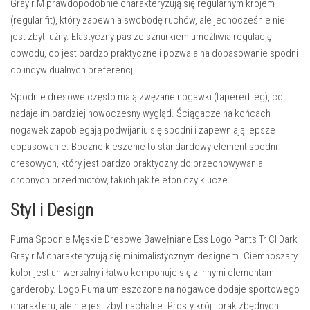
Gray r.M
prawdopodobnie charakteryzują się regularnym krojem
(regular fit), który zapewnia swobodę ruchów, ale jednocześnie nie
jest zbyt luźny. Elastyczny pas ze sznurkiem umożliwia regulację
obwodu, co jest bardzo praktyczne i pozwala na dopasowanie spodni
do indywidualnych preferencji.
Spodnie dresowe często mają zwężane nogawki (tapered leg), co
nadaje im bardziej nowoczesny wygląd. Ściągacze na końcach
nogawek zapobiegają podwijaniu się spodni i zapewniają lepsze
dopasowanie. Boczne kieszenie to standardowy element spodni
dresowych, który jest bardzo praktyczny do przechowywania
drobnych przedmiotów, takich jak telefon czy klucze.
Styl i Design
Puma Spodnie Męskie Dresowe Bawełniane Ess Logo Pants Tr CI Dark
Gray r.M
charakteryzują się minimalistycznym designem. Ciemnoszary
kolor jest uniwersalny i łatwo komponuje się z innymi elementami
garderoby. Logo Puma umieszczone na nogawce dodaje sportowego
charakteru, ale nie jest zbyt nachalne. Prosty krój i brak zbędnych