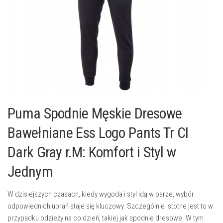
Puma Spodnie Męskie Dresowe
Bawełniane Ess Logo Pants Tr CI
Dark Gray r.M: Komfort i Styl w
Jednym
W dzisiejszych czasach, kiedy wygoda i styl idą w parze, wybór
odpowiednich ubrań staje się kluczowy. Szczególnie istotne jest to w
przypadku odzieży na co dzień, takiej jak spodnie dresowe. W tym