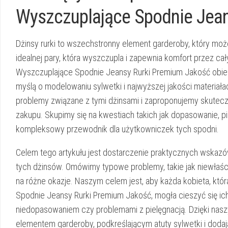
Wyszczuplające Spodnie Jea
Dżinsy rurki to wszechstronny element garderoby, który moż
idealnej pary, która wyszczupla i zapewnia komfort przez 
Wyszczuplające Spodnie Jeansy Rurki Premium Jakość obiecu
myślą o modelowaniu sylwetki i najwyższej jakości materiała
problemy związane z tymi dżinsami i zaproponujemy skutecz
zakupu. Skupimy się na kwestiach takich jak dopasowanie, pie
kompleksowy przewodnik dla użytkowniczek tych spodni.
Celem tego artykułu jest dostarczenie praktycznych wskazó
tych dżinsów. Omówimy typowe problemy, takie jak niewłaściwy
na różne okazje. Naszym celem jest, aby każda kobieta, kt
Spodnie Jeansy Rurki Premium Jakość, mogła cieszyć się ich z
niedopasowaniem czy problemami z pielęgnacją. Dzięki nas
elementem garderoby, podkreślającym atuty sylwetki i doda