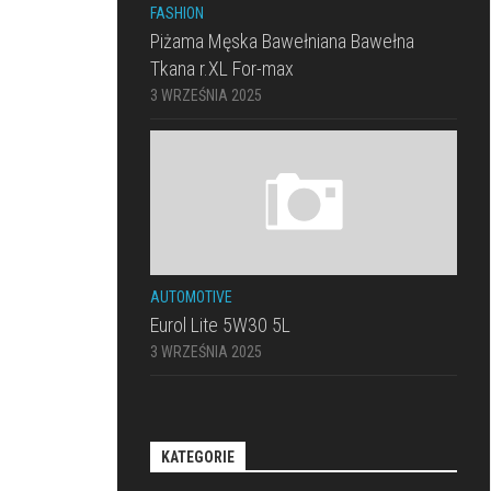
FASHION
Piżama Męska Bawełniana Bawełna
Tkana r.XL For-max
3 WRZEŚNIA 2025
AUTOMOTIVE
Eurol Lite 5W30 5L
3 WRZEŚNIA 2025
KATEGORIE