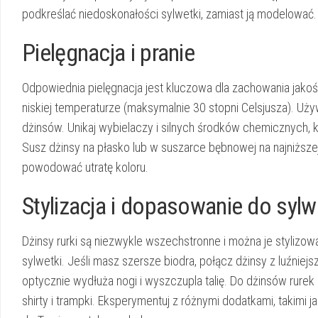
podkreślać niedoskonałości sylwetki, zamiast ją modelować.
Pielęgnacja i pranie
Odpowiednia pielęgnacja jest kluczowa dla zachowania jakośc
niskiej temperaturze (maksymalnie 30 stopni Celsjusza).
Używ
dżinsów. Unikaj wybielaczy i silnych środków chemicznych, 
Susz dżinsy na płasko lub w suszarce bębnowej na najniższe
powodować utratę koloru.
Stylizacja i dopasowanie do sylw
Dżinsy rurki są niezwykle wszechstronne i można je stylizo
sylwetki.
Jeśli masz szersze biodra, połącz dżinsy z luźniej
optycznie wydłuża nogi i wyszczupla talię. Do dżinsów rurek p
shirty i trampki. Eksperymentuj z różnymi dodatkami, takimi ja