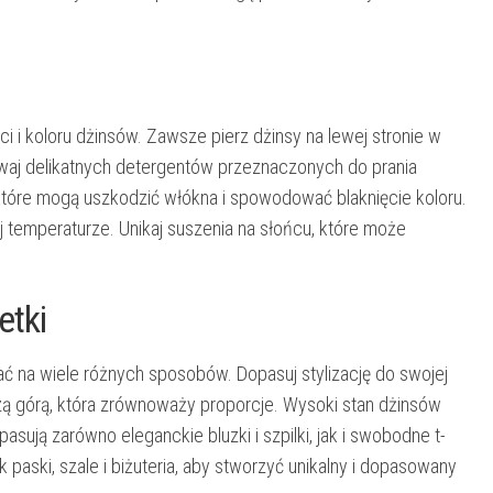
i i koloru dżinsów.
Zawsze pierz dżinsy na lewej stronie w
aj delikatnych detergentów przeznaczonych do prania
które mogą uszkodzić włókna i spowodować blaknięcie koloru.
j temperaturze. Unikaj suszenia na słońcu, które może
etki
wać na wiele różnych sposobów.
Dopasuj stylizację do swojej
szą górą, która zrównoważy proporcje. Wysoki stan dżinsów
asują zarówno eleganckie bluzki i szpilki, jak i swobodne t-
k paski, szale i biżuteria, aby stworzyć unikalny i dopasowany