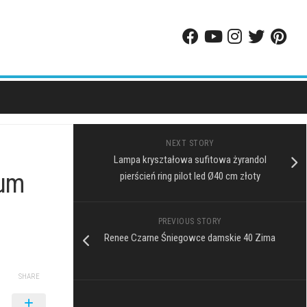
NEXT STORY
Lampa kryształowa sufitowa żyrandol
ium
pierścień ring pilot led Ø40 cm złoty
PREVIOUS STORY
Renee Czarne Śniegowce damskie 40 Zima
SHARE