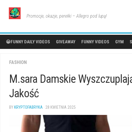
Skip
to
Promocje, okazje, perełki – Allegro pod lupą!
content
😀FUNNY DAILY VIDEOS
GIVEAWAY
FUNNY VIDEOS
GYM
S
FASHION
M.sara Damskie Wyszczuplaj
Jakość
BY
KRYPTOFABRYKA
· 28 KWIETNIA 2025