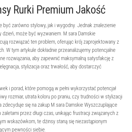
nsy Rurki Premium Jakość
e być zarówno stylowy, jak i wygodny. Jednak znalezienie
cały dzień, może być wyzwaniem. M.sara Damskie
ją rozwiązać ten problem, oferując krój zaprojektowany z
ch. W tym artykule dokładnie przeanalizujemy potencjalne
ne rozwiązania, aby zapewnić maksymalną satysfakcję z
lęgnacja, stylizacja oraz trwałość, aby dostarczyć
wek i porad, które pomogą w pełni wykorzystać potencjał
 rozmiar, utrata koloru po praniu, czy trudności w stylizacji
óra zdecyduje się na zakup M.sara Damskie Wyszczuplające
aletami przez długi czas, unikając frustracji związanych z
zym wskazówkom, te dżinsy staną się niezastąpionym
jącym pewności siebie.