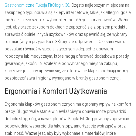
Gastronomiczne Fuksja FitClog r. 38
. Często najlepszym miejscem na
zakup tego typu obuwia są sklepy internetowe, takie jak Allegro, gdzie
można znaleźć szeroki wybór ofert od różnych sprzedawców. Ważne
jest, aby przed zakupem dokładnie zapoznać się z opisem produktu,
sprawdzić opinie innych użytkowników oraz upewnić się, że wybrany
rozmiar (w tym przypadku r. 38) będzie odpowiedni. Czasami warto
poszukać również w specjalistycznych sklepach z obuwiem
roboczym lub medycznym, które mogą oferować dodatkowe porady i
gwarancje jakości. Niezależnie od wybranego miejsca zakupu,
kluczowe jest, aby upewnić się, że oferowane klapki spełniają normy
bezpieczeństwa i higieny, wymagane w branży gastronomicznej.
Ergonomia i Komfort Użytkowania
Ergonomia klapków gastronomicznych ma ogromny wpływ na komfort
pracy. Długotrwałe stanie w niewłaściwym obuwiu może prowadzić
do bólu stóp, nóg, a nawet pleców. Klapki FitClog powinny zapewniać
odpowiednie wsparcie dla łuku stopy, amortyzację wstrząsów oraz
stabilność. Ważne jest, aby były wykonane z materiałów, które