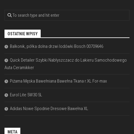
OSTATNIE WPISY
Balkonik, półka dolna drzwi lodówki Bosch 00709646
Quick Detailer Szybki Nabłyszczacz do Lakieru Samochodowego
Auta Ceramikker
Piżama Męska Bawełniana Bawełna Tkana r.XL For-max
Eurol Lite 5W30 5L
Adidas Nowe Spodnie Dresowe Bawełna XL
META