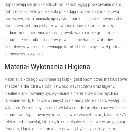
dopasowują się do kształtu stopy i zapobiegają powstawaniu otarć.
Dobrze zaprojektowane klapki posiadają również antypoślizgową
podeszwę, która minimalizuje ryzyko upadku na śliskiej powierzchni.
Dodatkowo, istotna jest przewiewność obuwia, która zapobiega
nadmiernemu poceniu się stóp i powstawaniu nieprzyjemnego
zapachu. Konstrukcja klapków powinna umożliwiać swobodny
przepływ powietrza, zapewniając komfort termiczny nawet podczas
intensywnego wysiłku.
Materiał Wykonania i Higiena
Materiał, z którego wykonane są klapki gastronomiczne, ma kluczowe
znaczenie dla ich trwałości, łatwości czyszczenia oraz higieny.
Idealne klapki powinny być wykonane z materiałów odpornych na
działanie wody, tłuszczów i innych substancji, które często występują
w kuchni. Ważne, aby materiał był łatwy do dezynfekcji i nie wchłaniał
zapachów. Popularnym wyborem są tworzywa sztuczne, takie jak EVA
(etylen-octan winylu), które są lekkie, elastyczne i łatwe w pielęgnacji.
Ponadto, klapki gastronomiczne powinny być antybakteryjne, co