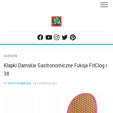
Skip
to
content
FASHION
Klapki Damskie Gastronomiczne Fuksja FitClog r.
38
BY
KRYPTOFABRYKA
· 18 CZERWCA 2025