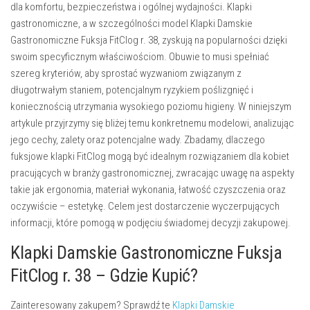
dla komfortu, bezpieczeństwa i ogólnej wydajności. Klapki
gastronomiczne, a w szczególności model Klapki Damskie
Gastronomiczne Fuksja FitClog r. 38, zyskują na popularności dzięki
swoim specyficznym właściwościom. Obuwie to musi spełniać
szereg kryteriów, aby sprostać wyzwaniom związanym z
długotrwałym staniem, potencjalnym ryzykiem poślizgnięć i
koniecznością utrzymania wysokiego poziomu higieny. W niniejszym
artykule przyjrzymy się bliżej temu konkretnemu modelowi, analizując
jego cechy, zalety oraz potencjalne wady. Zbadamy, dlaczego
fuksjowe klapki FitClog mogą być idealnym rozwiązaniem dla kobiet
pracujących w branży gastronomicznej, zwracając uwagę na aspekty
takie jak ergonomia, materiał wykonania, łatwość czyszczenia oraz
oczywiście – estetykę. Celem jest dostarczenie wyczerpujących
informacji, które pomogą w podjęciu świadomej decyzji zakupowej.
Klapki Damskie Gastronomiczne Fuksja
FitClog r. 38 – Gdzie Kupić?
Zainteresowany zakupem? Sprawdź te
Klapki Damskie