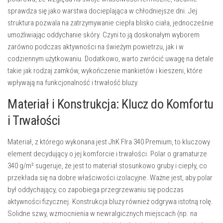
sprawdza się jako warstwa docieplająca w chłodniejsze dni. Jej
struktura pozwala na zatrzymywanie ciepła blisko ciała, jednocześnie
umożliwiając oddychanie skóry. Czyni to ją doskonałym wyborem
zarówno podczas aktywności na świeżym powietrzu, jak i w
codziennym użytkowaniu. Dodatkowo, warto zwrócić uwagę na detale
takie jak rodzaj zamków, wykończenie mankietów i kieszeni, które
wpływają na funkcjonalność i trwałość bluzy.
Materiał i Konstrukcja: Klucz do Komfortu
i Trwałości
Materiał, z którego wykonana jest JhK Flra 340 Premium, to kluczowy
element decydujący o jej komforcie i trwałości. Polar o gramaturze
340 g/m² sugeruje, że jest to materiał stosunkowo gruby i ciepły, co
przekłada się na dobre właściwości izolacyjne. Ważne jest, aby polar
był oddychający, co zapobiega przegrzewaniu się podczas
aktywności fizycznej. Konstrukcja bluzy również odgrywa istotną rolę.
Solidne szwy, wzmocnienia w newralgicznych miejscach (np. na