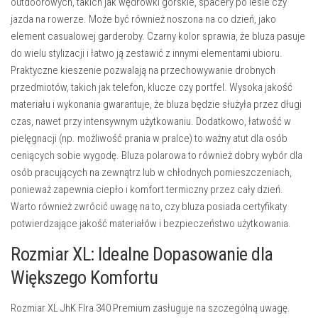
outdoorowych, takich jak wędrówki górskie, spacery po lesie czy
jazda na rowerze. Może być również noszona na co dzień, jako
element casualowej garderoby. Czarny kolor sprawia, że bluza pasuje
do wielu stylizacji i łatwo ją zestawić z innymi elementami ubioru.
Praktyczne kieszenie pozwalają na przechowywanie drobnych
przedmiotów, takich jak telefon, klucze czy portfel. Wysoka jakość
materiału i wykonania gwarantuje, że bluza będzie służyła przez długi
czas, nawet przy intensywnym użytkowaniu. Dodatkowo, łatwość w
pielęgnacji (np. możliwość prania w pralce) to ważny atut dla osób
ceniących sobie wygodę. Bluza polarowa to również dobry wybór dla
osób pracujących na zewnątrz lub w chłodnych pomieszczeniach,
ponieważ zapewnia ciepło i komfort termiczny przez cały dzień.
Warto również zwrócić uwagę na to, czy bluza posiada certyfikaty
potwierdzające jakość materiałów i bezpieczeństwo użytkowania.
Rozmiar XL: Idealne Dopasowanie dla
Większego Komfortu
Rozmiar XL JhK Flra 340 Premium zasługuje na szczególną uwagę.