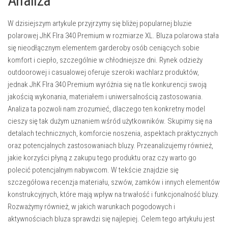
Analiza
W dzisiejszym artykule przyjrzymy się bliżej popularnej bluzie
polarowej JhK Flra 340 Premium w rozmiarze XL. Bluza polarowa stała
się nieodłącznym elementem garderoby osób ceniących sobie
komfort i ciepło, szczególnie w chłodniejsze dni. Rynek odzieży
outdoorowej i casualowej oferuje szeroki wachlarz produktów,
jednak JhK Flra 340 Premium wyróżnia się na tle konkurencji swoją
jakością wykonania, materiałem i uniwersalnością zastosowania.
Analiza ta pozwoli nam zrozumieć, dlaczego ten konkretny model
cieszy się tak dużym uznaniem wśród użytkowników. Skupimy się na
detalach technicznych, komforcie noszenia, aspektach praktycznych
oraz potencjalnych zastosowaniach bluzy. Przeanalizujemy również,
jakie korzyści płyną z zakupu tego produktu oraz czy warto go
polecić potencjalnym nabywcom. W tekście znajdzie się
szczegółowa recenzja materiału, szwów, zamków i innych elementów
konstrukcyjnych, które mają wpływ na trwałość i funkcjonalność bluzy.
Rozważymy również, w jakich warunkach pogodowych i
aktywnościach bluza sprawdzi się najlepiej. Celem tego artykułu jest