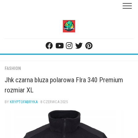
Skip
to
content
FASHION
Jhk czarna bluza polarowa Flra 340 Premium
rozmiar XL
BY
KRYPTOFABRYKA
· 8 CZERWCA 2025