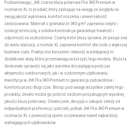
Podsumowując, JhK czarna bluza polarowa Flra 340 Premium w
rozmiarze XL to produkt, który zasługuje na uwagę ze względu na
swoją jakość wykonania, komfort noszenia i uniwersalność
zastosowania. Materiał o gramaturze 340 g/m² zapewnia ciepło i
izolację termiczną, a solidna konstrukcja gwarantuje trwałość i
odporność na uszkodzenia. Czarny kolor bluzy sprawia, że pasuje ona
do wielu stylizacji, a rozmiar XL zapewnia komfort dla osób o większej
budowie ciała. Praktyczne kieszenie i łatwość w pielęgnacji to
dodatkowe atuty, które przemawiają na korzyść tego modelu. Bluza ta
doskonale sprawdzi się jako warstwa docieplająca podczas
aktywności outdoorowych, jak i w codziennym użytkowaniu.
Inwestycja w JhK Flra 340 Premium to gwarancja zadowolenia i
komfortu przez długi czas. Biorąc pod uwagę wszystkie zalety tego
produktu, śmiało można go polecić osobom poszukującym wysokiej
jakości bluzy polarowej. Ostatecznie, decyzja o zakupie zależy od
indywidualnych preferencji i potrzeb, jednak JhK Flra 340 Premium w
rozmiarze XL z pewnością spełni oczekiwania nawet najbardziej
wymagających użytkowników.