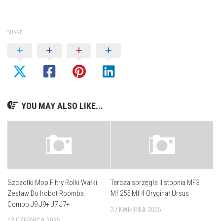
SHARE
YOU MAY ALSO LIKE...
Szczotki Mop Filtry Rolki Wałki
Tarcza sprzęgła II stopnia MF3
Zestaw Do Irobot Roomba
Mf 255 Mf 4 Oryginał Ursus
Combo J9 J9+ J7 J7+
27 KWIETNIA 2025
12 CZERWCA 2025