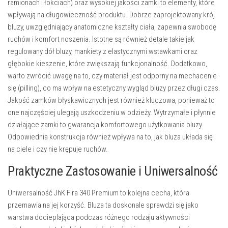
ramionach i łokciach) oraz wysokiej jakości zamki to elementy, które
wpływają na długowieczność produktu. Dobrze zaprojektowany krój
bluzy, uwzględniający anatomiczne kształty ciała, zapewnia swobodę
ruchów i komfort noszenia. Istotne są również detale takie jak
regulowany dół bluzy, mankiety z elastycznymi wstawkami oraz
głębokie kieszenie, które zwiększają funkcjonalność. Dodatkowo,
warto zwrócić uwagę na to, czy materiał jest odporny na mechacenie
się (pilling), co ma wpływ na estetyczny wygląd bluzy przez długi czas.
Jakość zamków błyskawicznych jest również kluczowa, ponieważ to
one najczęściej ulegają uszkodzeniu w odzieży. Wytrzymałe i płynnie
działające zamki to gwarancja komfortowego użytkowania bluzy.
Odpowiednia konstrukcja również wpływa na to, jak bluza układa się
na ciele i czy nie krępuje ruchów.
Praktyczne Zastosowanie i Uniwersalność
Uniwersalność JhK Flra 340 Premium to kolejna cecha, która
przemawia na jej korzyść. Bluza ta doskonale sprawdzi się jako
warstwa docieplająca podczas różnego rodzaju aktywności