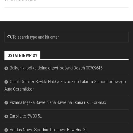
OSTATNIE WPISY
Balkonik, półka dolna drzwi lodówki Bosch 00709646
Quick Detailer Szybki Nabłyszczacz do Lakieru Samochodowego
Auta Ceramikker
Piżama Męska Bawełniana Bawełna Tkana r.XL For-max
Eurol Lite 5W30 5L
Adidas Nowe Spodnie Dresowe Bawełna XL