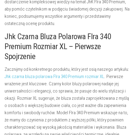
dostarczenie kompleksowej wiedzy na temat JhK Flra 340 Premium,
aby pomóc czytelnikom w podjęciu świadomej decyzji zakupowej. Na
koniec, podsumujemy wszystkie argumenty i przedstawimy
ostateczną ocenę produktu.
Jhk Czarna Bluza Polarowa Flra 340
Premium Rozmiar XL – Pierwsze
Spojrzenie
Zacznijmy od konkretnego produktu, który jest osią naszego artykułu:
Jhk czarna bluza polarowa Flra 340 Premium rozmiar XL
. Pierwsze
wrażenie jest kluczowe. Czarny kolor bluzy polarowej nadaje jej
uniwersalności i elegancji, co sprawia, że pasuje do wielu stylizacji i
okazji. Rozmiar XL sugeruje, że bluza została zaprojektowana z myślą
o osobach o większej budowie ciała, co jest ważne dla zapewnienia
komfortu i swobody ruchów. Model Flra 340 Premium wskazuje na to,
że mamy do czynienia z produktem z wyższej półki, który powinien
charakteryzować się wysoką jakością materiałów i wykonania. Bluza
polarowa, ze względu na swoje właściwości termiczne, idealnie