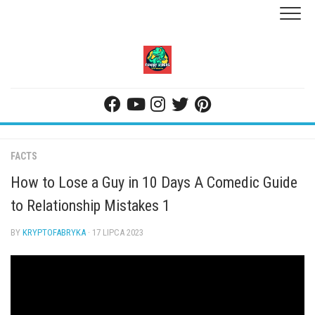
Skip
to
content
FACTS
How to Lose a Guy in 10 Days A Comedic Guide
to Relationship Mistakes 1
BY
KRYPTOFABRYKA
· 17 LIPCA 2023