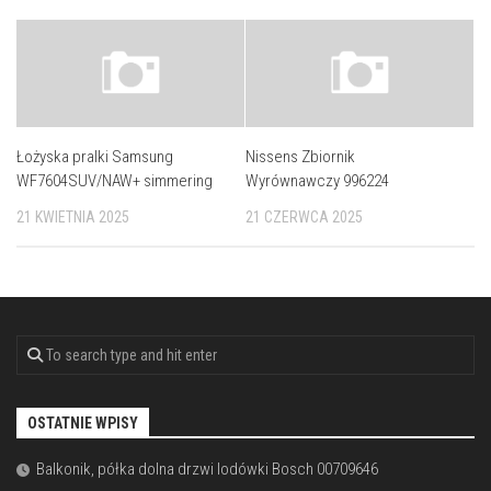
Łożyska pralki Samsung
Nissens Zbiornik
WF7604SUV/NAW+ simmering
Wyrównawczy 996224
21 KWIETNIA 2025
21 CZERWCA 2025
OSTATNIE WPISY
Balkonik, półka dolna drzwi lodówki Bosch 00709646