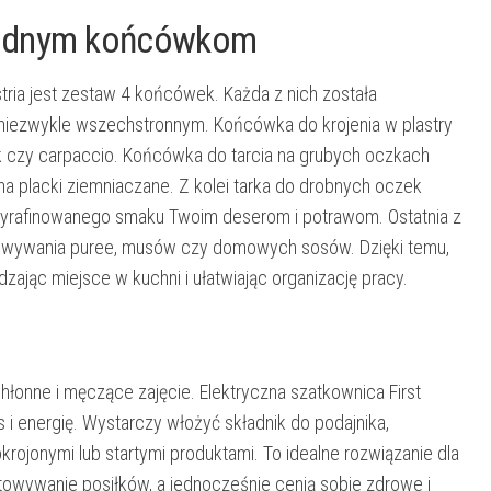
rodnym końcówkom
tria jest zestaw 4 końcówek. Każda z nich została
 niezwykle wszechstronnym. Końcówka do krojenia w plastry
ek czy carpaccio. Końcówka do tarcia na grubych oczkach
na placki ziemniaczane. Z kolei tarka do drobnych oczek
 wyrafinowanego smaku Twoim deserom i potrawom. Ostatnia z
otowywania puree, musów czy domowych sosów. Dzięki temu,
zając miejsce w kuchni i ułatwiając organizację pracy.
hłonne i męczące zajęcie. Elektryczna szatkownica First
 i energię. Wystarczy włożyć składnik do podajnika,
okrojonymi lub startymi produktami. To idealne rozwiązanie dla
towywanie posiłków, a jednocześnie cenią sobie zdrowe i