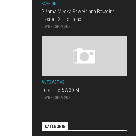
FASHION
Piżama Męska Bawełniana Bawełna
Tkana r.XL For-max
3 WRZEŚNIA 2025
AUTOMOTIVE
Eurol Lite 5W30 5L
3 WRZEŚNIA 2025
KATEGORIE