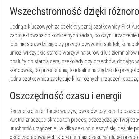
Wszechstronność dzięki różno
Jedną z kluczowych zalet elektrycznej szatkownicy First Aus
zaprojektowana do konkretnych zadań, co czyni urządzenie
idealnie sprawdzi się przy przygotowywaniu sałatek, kanap
umożliwi szybkie starcie warzyw na surówki lub ziemniaków 
posłuży do starcia sera, czekolady czy orzechów, dodając
końcówek, do przecierania, to idealne narzędzie do przyg
jedna szatkownica zastępuje kilka różnych urządzeń, oszczęd
Oszczędność czasu i energii
Ręczne krojenie i tarcie warzyw, owoców czy sera to czasoc
Austria znacząco skraca ten proces, oszczędzając Twój czas
uruchomić urządzenie i w kilka sekund cieszyć się idealnie p
osób zapracowanych, które nie mają czasu na długie przygo