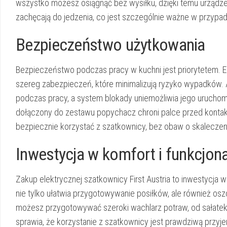
wszystko możesz osiągnąć bez wysiłku, dzięki temu urządzeni
zachęcają do jedzenia, co jest szczególnie ważne w przypa
Bezpieczeństwo użytkowania
Bezpieczeństwo podczas pracy w kuchni jest priorytetem. E
szereg zabezpieczeń, które minimalizują ryzyko wypadków. 
podczas pracy, a system blokady uniemożliwia jego uruchom
dołączony do zestawu popychacz chroni palce przed kontak
bezpiecznie korzystać z szatkownicy, bez obaw o skaleczeni
Inwestycja w komfort i funkcjon
Zakup elektrycznej szatkownicy First Austria to inwestycja w
nie tylko ułatwia przygotowywanie posiłków, ale również o
możesz przygotowywać szeroki wachlarz potraw, od sałatek i
sprawia, że korzystanie z szatkownicy jest prawdziwą przy