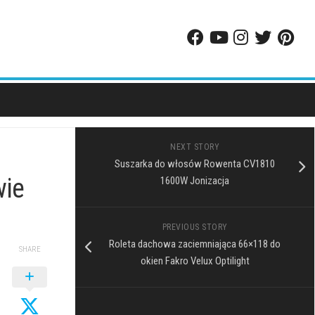
NEXT STORY
Suszarka do włosów Rowenta CV1810
wie
1600W Jonizacja
PREVIOUS STORY
Roleta dachowa zaciemniająca 66×118 do
SHARE
okien Fakro Velux Optilight