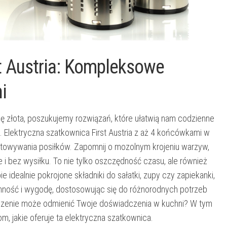
t Austria: Kompleksowe
i
ę złota, poszukujemy rozwiązań, które ułatwią nam codzienne
. Elektryczna szatkownica First Austria z aż 4 końcówkami w
gotowywania posiłków. Zapomnij o mozolnym krojeniu warzyw,
i bez wysiłku. To nie tylko oszczędność czasu, ale również
e idealnie pokrojone składniki do sałatki, zupy czy zapiekanki,
ronność i wygodę, dostosowując się do różnorodnych potrzeb
rządzenie może odmienić Twoje doświadczenia w kuchni? W tym
om, jakie oferuje ta elektryczna szatkownica.