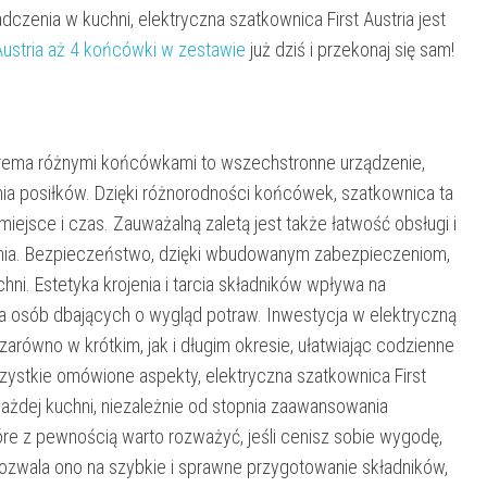
czenia w kuchni, elektryczna szatkownica First Austria jest
Austria aż 4 końcówki w zestawie
już dziś i przekonaj się sam!
terema różnymi końcówkami to wszechstronne urządzenie,
ia posiłków. Dzięki różnorodności końcówek, szatkownica ta
ejsce i czas. Zauważalną zaletą jest także łatwość obsługi i
ania. Bezpieczeństwo, dzięki wbudowanym zabezpieczeniom,
ni. Estetyka krojenia i tarcia składników wpływa na
a osób dbających o wygląd potraw. Inwestycja w elektryczną
 zarówno w krótkim, jak i długim okresie, ułatwiając codzienne
ystkie omówione aspekty, elektryczna szatkownica First
 każdej kuchni, niezależnie od stopnia zaawansowania
tóre z pewnością warto rozważyć, jeśli cenisz sobie wygodę,
zwala ono na szybkie i sprawne przygotowanie składników,