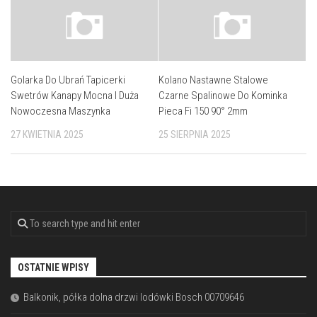
Golarka Do Ubrań Tapicerki
Kolano Nastawne Stalowe
Swetrów Kanapy Mocna I Duża
Czarne Spalinowe Do Kominka
Nowoczesna Maszynka
Pieca Fi 150 90° 2mm
27 KWIETNIA 2025
25 SIERPNIA 2025
OSTATNIE WPISY
Balkonik, półka dolna drzwi lodówki Bosch 00709646