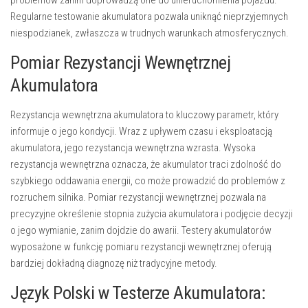
problemów zanim doprowadzą one do unieruchomienia pojazdu.
Regularne testowanie akumulatora pozwala uniknąć nieprzyjemnych
niespodzianek, zwłaszcza w trudnych warunkach atmosferycznych.
Pomiar Rezystancji Wewnętrznej
Akumulatora
Rezystancja wewnętrzna akumulatora to kluczowy parametr, który
informuje o jego kondycji. Wraz z upływem czasu i eksploatacją
akumulatora, jego rezystancja wewnętrzna wzrasta. Wysoka
rezystancja wewnętrzna oznacza, że akumulator traci zdolność do
szybkiego oddawania energii, co może prowadzić do problemów z
rozruchem silnika. Pomiar rezystancji wewnętrznej pozwala na
precyzyjne określenie stopnia zużycia akumulatora i podjęcie decyzji
o jego wymianie, zanim dojdzie do awarii. Testery akumulatorów
wyposażone w funkcję pomiaru rezystancji wewnętrznej oferują
bardziej dokładną diagnozę niż tradycyjne metody.
Język Polski w Testerze Akumulatora: