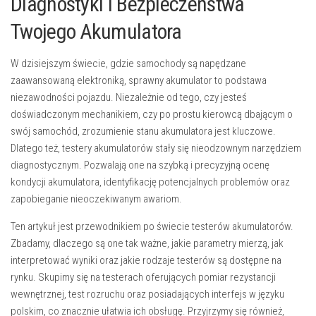
Diagnostyki i Bezpieczeństwa
Twojego Akumulatora
W dzisiejszym świecie, gdzie samochody są napędzane
zaawansowaną elektroniką, sprawny akumulator to podstawa
niezawodności pojazdu. Niezależnie od tego, czy jesteś
doświadczonym mechanikiem, czy po prostu kierowcą dbającym o
swój samochód, zrozumienie stanu akumulatora jest kluczowe.
Dlatego też, testery akumulatorów stały się nieodzownym narzędziem
diagnostycznym. Pozwalają one na szybką i precyzyjną ocenę
kondycji akumulatora, identyfikację potencjalnych problemów oraz
zapobieganie nieoczekiwanym awariom.
Ten artykuł jest przewodnikiem po świecie testerów akumulatorów.
Zbadamy, dlaczego są one tak ważne, jakie parametry mierzą, jak
interpretować wyniki oraz jakie rodzaje testerów są dostępne na
rynku. Skupimy się na testerach oferujących pomiar rezystancji
wewnętrznej, test rozruchu oraz posiadających interfejs w języku
polskim, co znacznie ułatwia ich obsługę. Przyjrzymy się również,