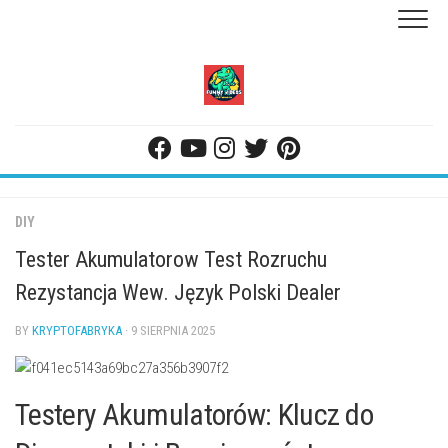
Skip
to
content
DIY
Tester Akumulatorow Test Rozruchu
Rezystancja Wew. Język Polski Dealer
BY
KRYPTOFABRYKA
· 9 SIERPNIA 2025
Testery Akumulatorów: Klucz do