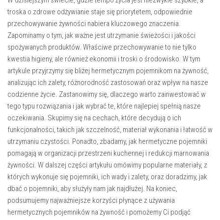
troska o zdrowe odżywianie staje się priorytetem, odpowiednie
przechowywanie żywności nabiera kluczowego znaczenia.
Zapominamy o tym, jak ważne jest utrzymanie świeżości i jakości
spożywanych produktów. Właściwe przechowywanie to nie tylko
kwestia higieny, ale również ekonomii i troski o środowisko. W tym
artykule przyjrzymy się bliżej hermetycznym pojemnikom na żywność,
analizując ich zalety, różnorodność zastosowań oraz wpływ na nasze
codzienne życie. Zastanowimy się, dlaczego warto zainwestować w
tego typu rozwiązania i jak wybrać te, które najlepiej spełnią nasze
oczekiwania. Skupimy się na cechach, które decydują o ich
funkcjonalności, takich jak szczelność, materiał wykonania i łatwość w
utrzymaniu czystości. Ponadto, zbadamy, jak hermetyczne pojemniki
pomagają w organizacji przestrzeni kuchennej i redukcji marnowania
żywności. W dalszej części artykułu omówimy popularne materiały, z
których wykonuje się pojemniki, ich wady i zalety, oraz doradzimy, jak
dbać o pojemniki, aby służyły nam jak najdłużej. Na koniec,
podsumujemy najważniejsze korzyści płynące z używania
hermetycznych pojemników na żywność i pomożemy Ci podjąć