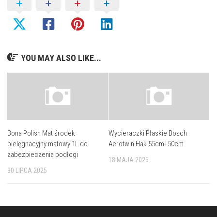
YOU MAY ALSO LIKE...
Bona Polish Mat środek
Wycieraczki Płaskie Bosch
pielęgnacyjny matowy 1L do
Aerotwin Hak 55cm+50cm
zabezpieczenia podłogi
18 MAJA 2025
30 LIPCA 2025