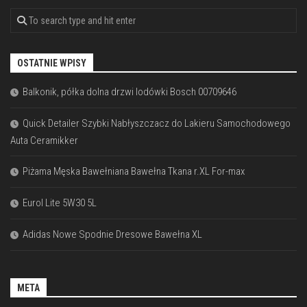
OSTATNIE WPISY
Balkonik, półka dolna drzwi lodówki Bosch 00709646
Quick Detailer Szybki Nabłyszczacz do Lakieru Samochodowego
Auta Ceramikker
Piżama Męska Bawełniana Bawełna Tkana r.XL For-max
Eurol Lite 5W30 5L
Adidas Nowe Spodnie Dresowe Bawełna XL
META