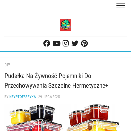
Skip
to
content
DIY
Pudełka Na Żywność Pojemniki Do
Przechowywania Szczelne Hermetyczne+
BY
KRYPTOFABRYKA
· 29 LIPCA 2025