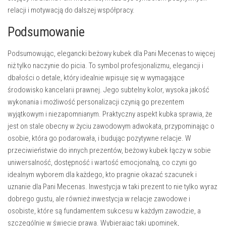
relacji i motywacją do dalszej współpracy.
Podsumowanie
Podsumowując, elegancki beżowy kubek dla Pani Mecenas to więcej
niż tylko naczynie do picia. To symbol profesjonalizmu, elegancji i
dbałości o detale, który idealnie wpisuje się w wymagające
środowisko kancelarii prawnej. Jego subtelny kolor, wysoka jakość
wykonania i możliwość personalizacji czynią go prezentem
wyjątkowym i niezapomnianym. Praktyczny aspekt kubka sprawia, że
jest on stale obecny w życiu zawodowym adwokata, przypominając o
osobie, która go podarowała, i budując pozytywne relacje. W
przeciwieństwie do innych prezentów, beżowy kubek łączy w sobie
uniwersalność, dostępność i wartość emocjonalną, co czyni go
idealnym wyborem dla każdego, kto pragnie okazać szacunek i
uznanie dla Pani Mecenas. Inwestycja w taki prezent to nie tylko wyraz
dobrego gustu, ale również inwestycja w relacje zawodowe i
osobiste, które są fundamentem sukcesu w każdym zawodzie, a
szczególnie w świecie prawa. Wybierając taki upominek,