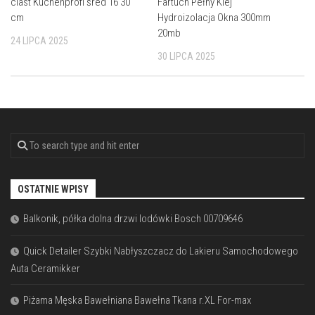
ciast Kuchenprofi śred 16 30
Fartuch Pełny Klej
cm
Hydroizolacja Okna 300mm
20mb
24 LIPCA 2025
30 LIPCA 2025
OSTATNIE WPISY
Balkonik, półka dolna drzwi lodówki Bosch 00709646
Quick Detailer Szybki Nabłyszczacz do Lakieru Samochodowego
Auta Ceramikker
Piżama Męska Bawełniana Bawełna Tkana r.XL For-max