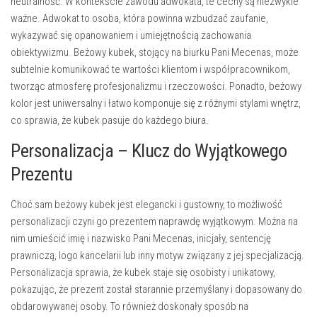
neutralność. W kontekście zawodu adwokata, te cechy są niezwykle
ważne. Adwokat to osoba, która powinna wzbudzać zaufanie,
wykazywać się opanowaniem i umiejętnością zachowania
obiektywizmu. Beżowy kubek, stojący na biurku Pani Mecenas, może
subtelnie komunikować te wartości klientom i współpracownikom,
tworząc atmosferę profesjonalizmu i rzeczowości. Ponadto, beżowy
kolor jest uniwersalny i łatwo komponuje się z różnymi stylami wnętrz,
co sprawia, że kubek pasuje do każdego biura.
Personalizacja – Klucz do Wyjątkowego
Prezentu
Choć sam beżowy kubek jest elegancki i gustowny, to możliwość
personalizacji czyni go prezentem naprawdę wyjątkowym. Można na
nim umieścić imię i nazwisko Pani Mecenas, inicjały, sentencję
prawniczą, logo kancelarii lub inny motyw związany z jej specjalizacją.
Personalizacja sprawia, że kubek staje się osobisty i unikatowy,
pokazując, że prezent został starannie przemyślany i dopasowany do
obdarowywanej osoby. To również doskonały sposób na