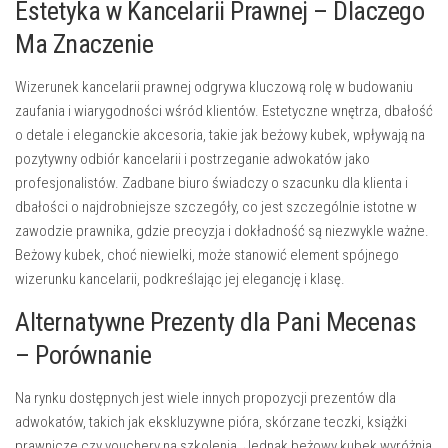
Estetyka w Kancelarii Prawnej – Dlaczego
Ma Znaczenie
Wizerunek kancelarii prawnej odgrywa kluczową rolę w budowaniu
zaufania i wiarygodności wśród klientów. Estetyczne wnętrza, dbałość
o detale i eleganckie akcesoria, takie jak beżowy kubek, wpływają na
pozytywny odbiór kancelarii i postrzeganie adwokatów jako
profesjonalistów. Zadbane biuro świadczy o szacunku dla klienta i
dbałości o najdrobniejsze szczegóły, co jest szczególnie istotne w
zawodzie prawnika, gdzie precyzja i dokładność są niezwykle ważne.
Beżowy kubek, choć niewielki, może stanowić element spójnego
wizerunku kancelarii, podkreślając jej elegancję i klasę.
Alternatywne Prezenty dla Pani Mecenas
– Porównanie
Na rynku dostępnych jest wiele innych propozycji prezentów dla
adwokatów, takich jak ekskluzywne pióra, skórzane teczki, książki
prawnicze czy vouchery na szkolenia. Jednak beżowy kubek wyróżnia