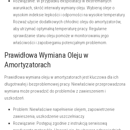
Rozwiązanie:
W przypadku eksploatacji w ekstremalnych
warunkach, skróć interwały wymiany oleju. Wybieraj oleje o
wysokim indeksie lepkości i odporności na wysokie temperatury.
Rozważ użycie dodatkowych chłodnic oleju do amortyzatorów,
aby utrzymać optymalną temperaturę pracy. Regularne
sprawdzanie stanu oleju pomoże w monitorowaniu jego
właściwości i zapobieganiu potencjalnym problemom.
Prawidłowa Wymiana Oleju w
Amortyzatorach
Prawidłowa wymiana oleju w amortyzatorach jest kluczowa dla ich
długotrwałej i bezproblemowej pracy. Niewłaściwie przeprowadzona
wymiana może prowadzić do problemów z zawieszeniem i
uszkodzeń.
Problem:
Niewłaściwe napełnienie olejem, zapowietrzenie
zawieszenia, uszkodzenie uszczelniaczy.
Rozwiązanie:
Postępuj zgodnie z instrukcją serwisową