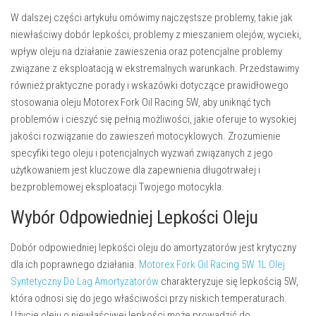
W dalszej części artykułu omówimy najczęstsze problemy, takie jak
niewłaściwy dobór lepkości, problemy z mieszaniem olejów, wycieki,
wpływ oleju na działanie zawieszenia oraz potencjalne problemy
związane z eksploatacją w ekstremalnych warunkach. Przedstawimy
również praktyczne porady i wskazówki dotyczące prawidłowego
stosowania oleju Motorex Fork Oil Racing 5W, aby uniknąć tych
problemów i cieszyć się pełnią możliwości, jakie oferuje to wysokiej
jakości rozwiązanie do zawieszeń motocyklowych. Zrozumienie
specyfiki tego oleju i potencjalnych wyzwań związanych z jego
użytkowaniem jest kluczowe dla zapewnienia długotrwałej i
bezproblemowej eksploatacji Twojego motocykla.
Wybór Odpowiedniej Lepkości Oleju
Dobór odpowiedniej lepkości oleju do amortyzatorów jest krytyczny
dla ich poprawnego działania.
Motorex Fork Oil Racing 5W 1L Olej
Syntetyczny Do Lag Amortyzatorów
charakteryzuje się lepkością 5W,
która odnosi się do jego właściwości przy niskich temperaturach.
Użycie oleju o niewłaściwej lepkości może prowadzić do