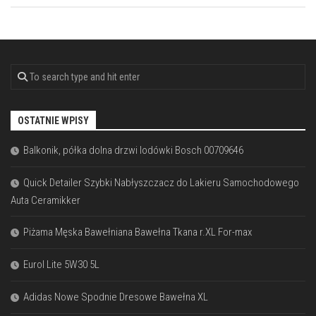
OSTATNIE WPISY
Balkonik, półka dolna drzwi lodówki Bosch 00709646
Quick Detailer Szybki Nabłyszczacz do Lakieru Samochodowego
Auta Ceramikker
Piżama Męska Bawełniana Bawełna Tkana r.XL For-max
Eurol Lite 5W30 5L
Adidas Nowe Spodnie Dresowe Bawełna XL