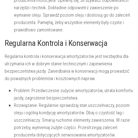
producenta motocykla. Upewnij się, że używasz odpowiednich
narzędzi i technik. Dokładnie odpowietrz zawieszenie po
wymianie oleju. Sprawdź poziom oleju i dostosuj go do zaleceń
producenta. Pamiętaj, żeby wszystkie elementy były czyste i
prawidłowo zamontowane.
Regularna Kontrola i Konserwacja
Regularna kontrola i konserwacja amortyzatorów jest niezbędna dla
utrzymania ich w dobrym stanie technicznym i zapewnienia
bezpieczeństwa jazdy. Zaniedbania w konserwacji mogą prowadzić
do poważnych problemów i kosztownych napraw.
Problem:
Przedwczesne zużycie amortyzatorów, utrata komfortu
jazdy, zagrożenie bezpieczeństwa.
Rozwiązanie:
Regularnie sprawdzaj stan uszczelniaczy, poziom
oleju i ogólną kondycję amortyzatorów. Dbaj o czystość lag i
uszczelniaczy. Smaruj ruchome elementy zawieszenia. W razie
potrzeby, wymieniaj zużyte części. Przestrzegaj zaleceń
producenta dotyczących serwisowania amortyzatorów.