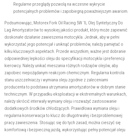
Regularne przeglądy pozwolą na wczesne wykrycie
potencjalnych problemów i zapobiegną poważniejszym awariom.
Podsumowując, Motorex Fork Oil Racing 5W 1L Olej Syntetyczny Do
Lag Amortyzatorów to wysokiej jakości produkt, który może zapewnić
doskonałe działanie zawieszenia motocykla. Jednak, aby w pełni
wykorzystać jego potencjał i uniknąć problemów, należy pamiętać o
kilku kluczowych aspektach. Przede wszystkim, ważne jest dobranie
odpowiedniej lepkości oleju do specyfikacji motocykla i preferencji
kierowcy. Należy unikać mieszania różnych rodzajów olejów, aby
zapobiec niepożądanym reakcjom chemicznym. Regularna kontrola
stanu uszczelniaczy i wymiana oleju zgodnie z zaleceniami
producenta to podstawa utrzymania amortyzatorów w dobrym stanie
technicznym. W przypadku eksploatacji w ekstremalnych warunkach,
należy skrócić interwały wymiany oleju i rozważyć zastosowanie
dodatkowych środków chłodzących. Prawidłowa wymiana oleju i
regularna konserwacja to klucz do długotrwałej i bezproblemowej
pracy zawieszenia. Stosując się do tych zasad, można cieszyć się
komfortową i bezpieczną jazdą, wykorzystując pełny potencjał oleju