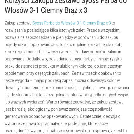
Korzyści Zakupu Zestawu Syoss Farba do
Włosów 3-1 Ciemny Brąz x 3
Zakup zestawu
Syoss Farba do Włosów 3-1 Ciemny Brąz x 3
to
rozwiązanie posiadające kilka istotnych zalet. Przede wszystkim,
pozwala na zaoszczędzenie pieniędzy w porównaniu do zakupu
pojedynczych opakowań. Jest to szczególnie korzystne dla osób,
które regularnie farbują włosy i wiedzą, że dany odcień idealnie im
odpowiada. Dodatkowo, posiadanie zapasu farby eliminuje ryzyko
braku dostępności produktu w ulubionym kolorze, co jest częstym
problemem przy częstych zakupach. Zestaw trzech opakowań to
także wygoda – mając pod ręką zapas, można odświeżyć kolor w
dowolnym momencie, bez konieczności natychmiastowego udawania
się do sklepu. Jest to szczególnie istotne w przypadku nagłych wyjść
lub ważnych wydarzeń. Warto również zauważyć, że zakup zestawu
jest bardziej ekologiczny, ponieważ zmniejsza częstotliwość
generowania odpadów opakowaniowych. Ostatecznie, decyzja o
wyborze zestawu to pragmatyczne podejście, które łączy
oszczędność, wygodę i dbałość o środowisko, co sprawia, że jest to