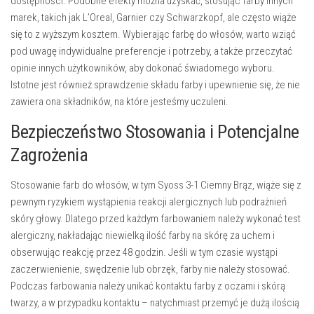
dostępności. Podobne efekty można uzyskać, stosując farby innych
marek, takich jak L’Oreal, Garnier czy Schwarzkopf, ale często wiąże
się to z wyższym kosztem. Wybierając farbę do włosów, warto wziąć
pod uwagę indywidualne preferencje i potrzeby, a także przeczytać
opinie innych użytkowników, aby dokonać świadomego wyboru.
Istotne jest również sprawdzenie składu farby i upewnienie się, że nie
zawiera ona składników, na które jesteśmy uczuleni.
Bezpieczeństwo Stosowania i Potencjalne
Zagrożenia
Stosowanie farb do włosów, w tym Syoss 3-1 Ciemny Brąz, wiąże się z
pewnym ryzykiem wystąpienia reakcji alergicznych lub podrażnień
skóry głowy. Dlatego przed każdym farbowaniem należy wykonać test
alergiczny, nakładając niewielką ilość farby na skórę za uchem i
obserwując reakcję przez 48 godzin. Jeśli w tym czasie wystąpi
zaczerwienienie, swędzenie lub obrzęk, farby nie należy stosować.
Podczas farbowania należy unikać kontaktu farby z oczami i skórą
twarzy, a w przypadku kontaktu – natychmiast przemyć je dużą ilością