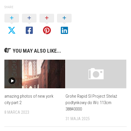
SHARE
YOU MAY ALSO LIKE...
amazing photos of new york
Grohe Rapid Sl Project Stelaż
city part 2
podtynkowy do Wc 113cm
38840000
8 MARCA 2023
31 MAJA 2025