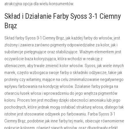
atrakcyjna opcja dla wielu konsumentów.
Skład i Działanie Farby Syoss 3-1 Ciemny
Brąz
Skład farby Syoss 3-1 Ciemny Brąz, jak każdej farby do włosów, jest
złożony i zawiera zarówno pigmenty odpowiedzialne za kolor, jak i
substancje pielęgnujące oraz stabilizujące. Ważnym elementem jest
oczywiście baza koloryzująca, która wchodzi w reakcję z
utleniaczem, aby trwale zmienić kolor włosów. Syoss, jak wiele innych
marek, często wzbogaca swoje farby o składniki odżywcze, takie jak
proteiny czy witaminy, mające na celu zminimalizowanie negatywnego
wpływu farbowania na kondycję włosów. Działanie farby polega na
otwarciu łusek włosa i wprowadzeniu do jego wnętrza pigmentów
koloru. Proces ten jest możliwy dzięki obecności amoniaku lub jego
pochodnych, które jednak mogą osłabiać strukturę włosa, dlatego tak
istotne jest stosowanie odżywek po farbowaniu. Farba Syoss 3-1
Ciemny Brąz, podobnie jak inne farby tej marki, obiecuje równomierne
pokrycie kolorem, również siwych włosów, oraz długotrwały efekt.