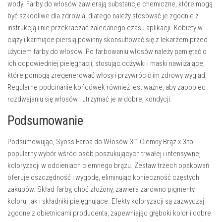
wody. Farby do włosów zawierają substancje chemiczne, które mogą
być szkodliwe dla zdrowia, dlatego należy stosować je zgodnie z
instrukcją i nie przekraczać zalecanego czasu aplikacji. Kobiety w
ciąży i karmiące piersią powinny skonsultować się z lekarzem przed
użyciem farby do włosów. Po farbowaniu włosów należy pamiętać o
ich odpowiedniej pielęgnacji, stosując odżywki i maski nawilżające,
które pomogą zregenerować włosy i przywrócić im zdrowy wygląd.
Regularne podcinanie końcówek również jest ważne, aby zapobiec
rozdwajaniu się włosów i utrzymać je w dobrej kondycji.
Podsumowanie
Podsumowując, Syoss Farba do Włosów 3-1 Ciemny Brąz x 3 to
popularny wybór wśród osób poszukujących trwałej i intensywnej
koloryzacji w odcieniach ciemnego brązu. Zestaw trzech opakowań
oferuje oszczędność i wygodę, eliminując konieczność częstych
zakupów. Skład farby, choć złożony, zawiera zarówno pigmenty
koloru, jak i składniki pielęgnujące. Efekty koloryzacji są zazwyczaj
zgodne z obietnicami producenta, zapewniając głęboki kolor i dobre