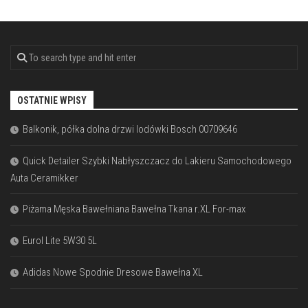
OSTATNIE WPISY
Balkonik, półka dolna drzwi lodówki Bosch 00709646
Quick Detailer Szybki Nabłyszczacz do Lakieru Samochodowego
Auta Ceramikker
Piżama Męska Bawełniana Bawełna Tkana r.XL For-max
Eurol Lite 5W30 5L
Adidas Nowe Spodnie Dresowe Bawełna XL