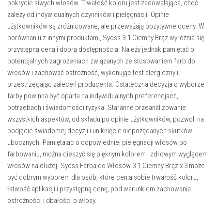
pokrycie siwych włosów. Trwałość koloru jest zadowalająca, choć
zależy od indywidualnych czynników i pielęgnacji. Opinie
użytkowników są zróżnicowane, ale przeważają pozytywne oceny. W
porównaniu z innymi produktami, Syoss 3-1 Ciemny Brąz wyróżnia się
przystępną ceną i dobrą dostępnością. Należy jednak pamiętać o
potencjalnych zagrożeniach związanych ze stosowaniem farb do
włosów i zachować ostrożność, wykonując test alergiczny i
przestrzegając zaleceń producenta. Ostateczna decyzja o wyborze
farby powinna być oparta na indywidualnych preferencjach,
potrzebach i świadomości ryzyka. Staranne przeanalizowanie
wszystkich aspektów, od składu po opinie użytkowników, pozwoli na
podjęcie świadomej decyzji i uniknięcie niepożądanych skutków
ubocznych. Pamiętając o odpowiedniej pielęgnacji włosów po
farbowaniu, można cieszyć się pięknym kolorem i zdrowym wyglądem
włosów na dłużej. Syoss Farba do Włosów 3-1 Ciemny Brąz x 3 może
być dobrym wyborem dla osób, które cenią sobie trwałość koloru,
łatwość aplikacji i przystępną cenę, pod warunkiem zachowania
ostrożności i dbałości o włosy.