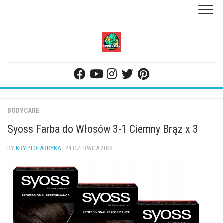
Skip
to
content
BODYCARE
Syoss Farba do Włosów 3-1 Ciemny Brąz x 3
BY
KRYPTOFABRYKA
· 24 CZERWCA 2025