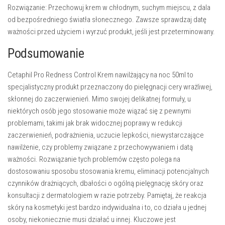
Rozwiązanie:
Przechowuj krem w chłodnym, suchym miejscu, z dala
od bezpośredniego światła słonecznego. Zawsze sprawdzaj datę
ważności przed użyciem i wyrzuć produkt, jeśli jest przeterminowany.
Podsumowanie
Cetaphil Pro Redness Control Krem nawilżający na noc 50ml to
specjalistyczny produkt przeznaczony do pielęgnacji cery wrażliwej,
skłonnej do zaczerwienień. Mimo swojej delikatnej formuły, u
niektórych osób jego stosowanie może wiązać się z pewnymi
problemami, takimi jak brak widocznej poprawy w redukcji
zaczerwienień, podrażnienia, uczucie lepkości, niewystarczające
nawilżenie, czy problemy związane z przechowywaniem i datą
ważności. Rozwiązanie tych problemów często polega na
dostosowaniu sposobu stosowania kremu, eliminacji potencjalnych
czynników drażniących, dbałości o ogólną pielęgnację skóry oraz
konsultacji z dermatologiem w razie potrzeby. Pamiętaj, że reakcja
skóry na kosmetyki jest bardzo indywidualna i to, co działa u jednej
osoby, niekoniecznie musi działać u innej. Kluczowe jest