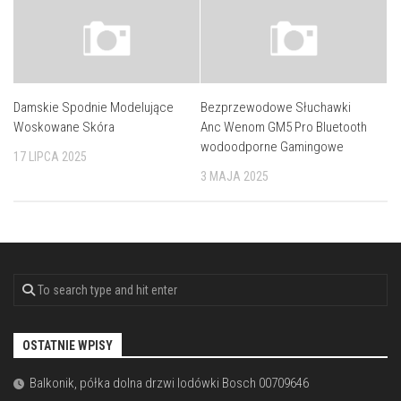
Damskie Spodnie Modelujące
Bezprzewodowe Słuchawki
Woskowane Skóra
Anc Wenom GM5 Pro Bluetooth
wodoodporne Gamingowe
17 LIPCA 2025
3 MAJA 2025
OSTATNIE WPISY
Balkonik, półka dolna drzwi lodówki Bosch 00709646