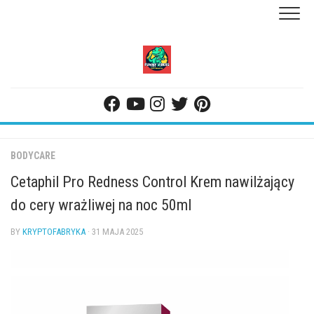
Skip
to
content
BODYCARE
Cetaphil Pro Redness Control Krem nawilżający
do cery wrażliwej na noc 50ml
BY
KRYPTOFABRYKA
· 31 MAJA 2025