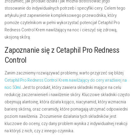
zrozumieć, jak produkt działa i jak można dostosować jego
stosowanie do indywidualnych potrzeb i specyfiki cery. Celem tego
artykułu jest zapewnienie kompleksowego przewodnika, który
pomoże czytelnikom w pełni wykorzystać potencjał Cetaphil Pro
Redness Control Krem nawilżający na noc i cieszyć się zdrową,
ukojoną skórą.
Zapoznanie się z Cetaphil Pro Redness
Control
Zanim zaczniemy rozwiązywać problemy, warto przyjrzeć się bliżej
Cetaphil Pro Redness Control Krem nawilżający do cery wrażliwej na
noc 50ml
. Jest to produkt, który zawiera składniki mające na celu
redukcję zaczerwienień i nawilżenie skóry. Kluczowe składniki często
obejmują alantoinę, która działa kojąco, niacynamid, który wzmacnia
barierę skórną, oraz ceramidy, które pomagają utrzymać odpowiedni
poziom nawilżenia. Zrozumienie działania tych składników jest
kluczowe do oceny, czy dany problem wynika z indywidualnej reakcji
na któryś z nich, czy z innego czynnika.