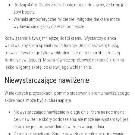
Rodzaj skóry:
Osoby z cerą tłustą mogą odczuwać, że krem jest
zbyt bogaty.
Warunki atmosferyczne:
W ciepłe i wilgotne dni krem może
wydawać się cięższy niż w chłodniejsze.
Rozwiązanie:
Używaj mniejszej ilości kremu. Wystarczy cienka
warstwa, aby krem spełnił swoją funkcję. Jeśli masz cerę tłustą,
rozważ używanie go tylko w chłodniejsze dni lub spróbuj lżejszej
formuły nawilżającej. Można również spróbować nakładać krem na
lekko wilgotną skórę, co ułatwi jego wchłanianie.
Niewystarczające nawilżenie
W niektórych przypadkach, pomimo stosowania kremu nawilżającego,
skóra nadal może być sucha i napięta.
Niewystarczające nawilżenie w ciągu dnia:
Krem na noc ma na
celu nawilżenie skóry podczas snu, ale może nie wystarczyć, jeśli
skóra nie jest odpowiednio nawilżona w ciągu dnia.
Czynniki zewnętrzne:
Suche powietrze, centralne ogrzewanie,