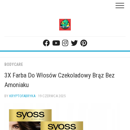
Skip
to
content
BODYCARE
3X Farba Do Włosów Czekoladowy Brąz Bez
Amoniaku
BY
KRYPTOFABRYKA
· 19 CZERWCA 2025