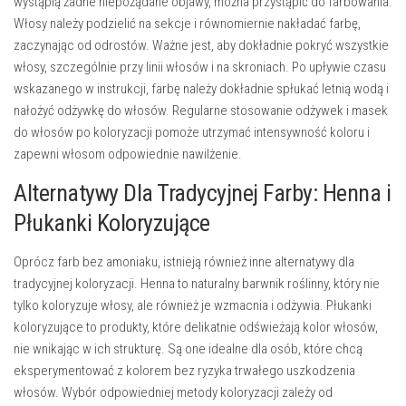
wystąpią żadne niepożądane objawy, można przystąpić do farbowania.
Włosy należy podzielić na sekcje i równomiernie nakładać farbę,
zaczynając od odrostów. Ważne jest, aby dokładnie pokryć wszystkie
włosy, szczególnie przy linii włosów i na skroniach. Po upływie czasu
wskazanego w instrukcji, farbę należy dokładnie spłukać letnią wodą i
nałożyć odżywkę do włosów. Regularne stosowanie odżywek i masek
do włosów po koloryzacji pomoże utrzymać intensywność koloru i
zapewni włosom odpowiednie nawilżenie.
Alternatywy Dla Tradycyjnej Farby: Henna i
Płukanki Koloryzujące
Oprócz farb bez amoniaku, istnieją również inne alternatywy dla
tradycyjnej koloryzacji. Henna to naturalny barwnik roślinny, który nie
tylko koloryzuje włosy, ale również je wzmacnia i odżywia. Płukanki
koloryzujące to produkty, które delikatnie odświeżają kolor włosów,
nie wnikając w ich strukturę. Są one idealne dla osób, które chcą
eksperymentować z kolorem bez ryzyka trwałego uszkodzenia
włosów. Wybór odpowiedniej metody koloryzacji zależy od