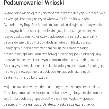
Podsumowanie i Wnioski
Wybór odpowiedniej farby do włosów to ważna decyzja, która wpływa
na wygląd i kondycję naszych włosów. 3X Farba Do Włosów
Czekoladowy Brąz Bez Amoniaku stanowi atrakcyjną alternatywę dla
tradycyjnych farb, oferując delikatniejszą koloryzację i mniejsze
ryzyko uszkodzeń. Kolor czekoladowego brązu jest uniwersalny i
pasuje do wielu typów urody, dodając włosom blasku i głębi.
Pamiętajmy o dokładnym zapoznaniu się ze składem farby,
prawidłowej aplikacji oraz właściwej pielęgnacji po koloryzacji, aby
cieszyć się pięknym i zdrowym kolorem włosów przez długi czas.
Alternatywy takie jak henna i płukanki koloryzujące, również zasługują
na uwagę, szczególnie dla osób poszukujących naturalnych i
delikatnych metod koloryzacji.
Mając na uwadze wszystkie te aspekty, można śmiało stwierdzić, że
farba bez amoniaku w odcieniu czekoladowego brązu to doskonały
wybór dla osób pragnących odświeżyć swój wygląd w sposób
bezpieczny i pielęgnujący. Ostateczny sukces zależy jednak od