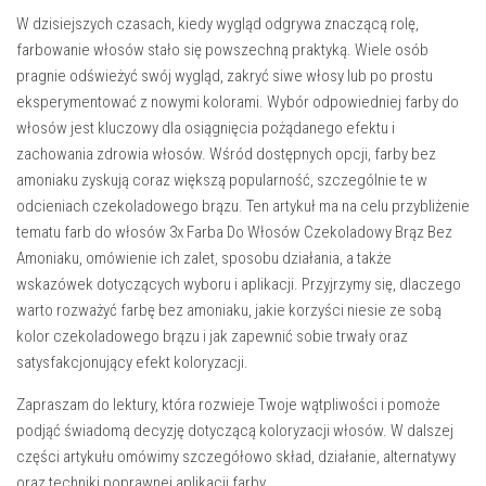
W dzisiejszych czasach, kiedy wygląd odgrywa znaczącą rolę,
farbowanie włosów stało się powszechną praktyką. Wiele osób
pragnie odświeżyć swój wygląd, zakryć siwe włosy lub po prostu
eksperymentować z nowymi kolorami. Wybór odpowiedniej farby do
włosów jest kluczowy dla osiągnięcia pożądanego efektu i
zachowania zdrowia włosów. Wśród dostępnych opcji, farby bez
amoniaku zyskują coraz większą popularność, szczególnie te w
odcieniach czekoladowego brązu. Ten artykuł ma na celu przybliżenie
tematu farb do włosów 3x Farba Do Włosów Czekoladowy Brąz Bez
Amoniaku, omówienie ich zalet, sposobu działania, a także
wskazówek dotyczących wyboru i aplikacji. Przyjrzymy się, dlaczego
warto rozważyć farbę bez amoniaku, jakie korzyści niesie ze sobą
kolor czekoladowego brązu i jak zapewnić sobie trwały oraz
satysfakcjonujący efekt koloryzacji.
Zapraszam do lektury, która rozwieje Twoje wątpliwości i pomoże
podjąć świadomą decyzję dotyczącą koloryzacji włosów. W dalszej
części artykułu omówimy szczegółowo skład, działanie, alternatywy
oraz techniki poprawnej aplikacji farby.