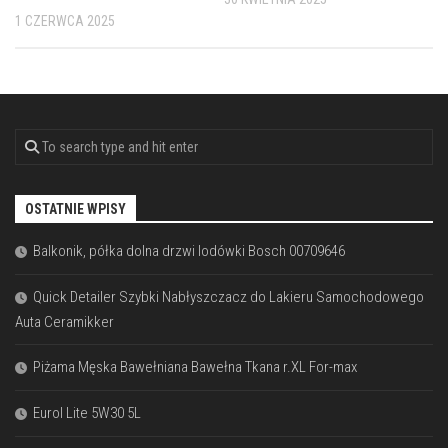
1 CZERWCA 2025
OSTATNIE WPISY
Balkonik, półka dolna drzwi lodówki Bosch 00709646
Quick Detailer Szybki Nabłyszczacz do Lakieru Samochodowego
Auta Ceramikker
Piżama Męska Bawełniana Bawełna Tkana r.XL For-max
Eurol Lite 5W30 5L