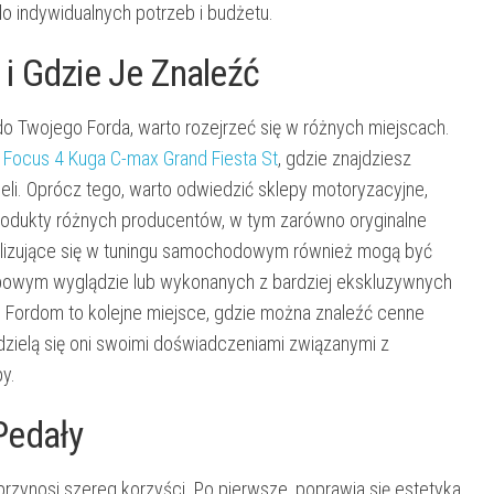
o indywidualnych potrzeb i budżetu.
i Gdzie Je Znaleźć
o Twojego Forda, warto rozejrzeć się w różnych miejscach.
 Focus 4 Kuga C-max Grand Fiesta St
, gdzie znajdziesz
i. Oprócz tego, warto odwiedzić sklepy motoryzacyjne,
 produkty różnych producentów, w tym zarówno oryginalne
ecjalizujące się w tuningu samochodowym również mogą być
typowym wyglądzie lub wykonanych z bardziej ekskluzywnych
e Fordom to kolejne miejsce, gdzie można znaleźć cenne
dzielą się oni swoimi doświadczeniami związanymi z
y.
Pedały
ynosi szereg korzyści. Po pierwsze, poprawia się estetyka