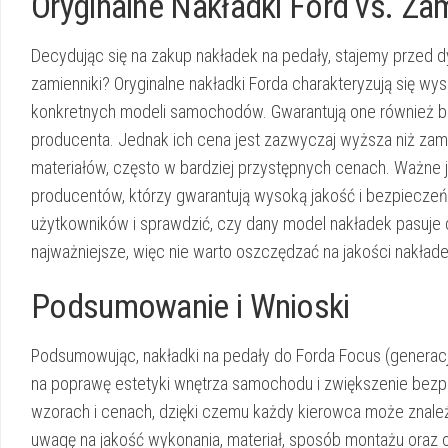
Oryginalne Nakładki Ford vs. Zam
Decydując się na zakup nakładek na pedały, stajemy przed 
zamienniki? Oryginalne nakładki Forda charakteryzują się w
konkretnych modeli samochodów. Gwarantują one również b
producenta. Jednak ich cena jest zazwyczaj wyższa niż zami
materiałów, często w bardziej przystępnych cenach. Ważne 
producentów, którzy gwarantują wysoką jakość i bezpiecze
użytkowników i sprawdzić, czy dany model nakładek pasuje
najważniejsze, więc nie warto oszczędzać na jakości nakłade
Podsumowanie i Wnioski
Podsumowując, nakładki na pedały do Forda Focus (generacje 
na poprawę estetyki wnętrza samochodu i zwiększenie bezp
wzorach i cenach, dzięki czemu każdy kierowca może znaleź
uwagę na jakość wykonania, materiał, sposób montażu oraz 