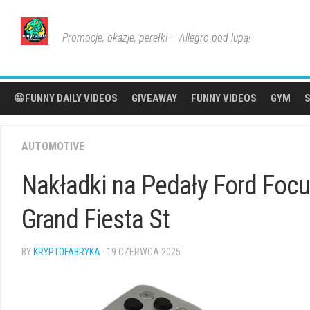
Skip
to
Promocje, okazje, perełki – Allegro pod lupą!
content
😀FUNNY DAILY VIDEOS
GIVEAWAY
FUNNY VIDEOS
GYM
S
AUTOMOTIVE
Nakładki na Pedały Ford Foc
Grand Fiesta St
BY
KRYPTOFABRYKA
· 19 CZERWCA 2025