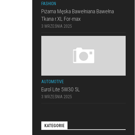
FASHION
Piżama Męska Bawełniana Bawełna
Tkana r.XL For-max
3 WRZEŚNIA 2025
AUTOMOTIVE
Eurol Lite 5W30 5L
3 WRZEŚNIA 2025
KATEGORIE