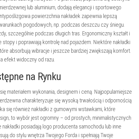
 nierdzewnej lub aluminium, dodają elegancji i sportowego
 Antypoślizgowa powierzchnia nakładek zapewnia lepszą
h warunkach pogodowych, np. podczas deszczu czy śniegu.
y, szczególnie podczas długich tras. Ergonomiczny kształt i
stopy i poprawiają kontrolę nad pojazdem. Niektóre nakładki
re absorbują wibracje i jeszcze bardziej zwiększają komfort.
 a efekt widoczny od razu.
stępne na Rynku
 się materiałem wykonania, designem i ceną. Najpopularniejsze
 nierdzewna charakteryzuje się wysoką trwałością i odpornością
otyka się również nakładki z gumowymi wstawkami, które
sign, to wybór jest ogromny – od prostych, minimalistycznych
e nakładki posiadają logo producenta samochodu lub inne
sują do stylu wnętrza Twojego Forda i spełniają Twoje