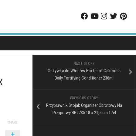
NEXT STORY
Odżywka do Włosów Baxter of California
x
Daily Fortifying Conditioner 236ml
PREVIOUS STORY
Przyprawnik Stojak Organizer Obrotowy Na
Przyprawy BB2735 18 x 21,5 cm 17el
SHARE