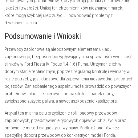
renomowanych producentów, którzy oferują produkty o sprawdzonej
jakości i trwałości. Unikaj tanich zamienników nieznanych marek,
które mogą szybciej ulec zużyciu i powodować problemy z
działaniem silnika.
Podsumowanie i Wnioski
Przewody zapłonowe są nieodzownym elementem układu
zapłonowego, bezpośrednio wpływającym na sprawność i wydajność
silników w Ford Fiesta IV, Focus 1.4-1.6 i Puma. Utrzymanie ich w
dobrym stanie technicznym, poprzez regularną kontrolę i wymianę w
razie potrzeby, jest kluczowe dla zapewnienia niezawodnej pracy tych
pojazdów. Zaniedbanie tego aspektu może prowadzić do poważnych
problemów, takich jak nierówna praca silnika, spadek mocy,
zwiększone zużycie paliwa, a nawet uszkodzenie katalizatora.
Artykuł ten miał na celu przybliżenie roli i budowy przewodów
zapłonowych, przedstawienie typowych objawów ich zużycia oraz
omówienie metod diagnostyki i wymiany. Podkreślono również
specyfikę doboru przewodów do konkretnych modeli Forda,