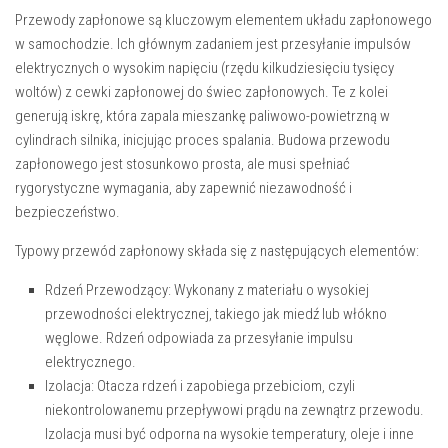
Przewody zapłonowe są kluczowym elementem układu zapłonowego
w samochodzie. Ich głównym zadaniem jest przesyłanie impulsów
elektrycznych o wysokim napięciu (rzędu kilkudziesięciu tysięcy
woltów) z cewki zapłonowej do świec zapłonowych. Te z kolei
generują iskrę, która zapala mieszankę paliwowo-powietrzną w
cylindrach silnika, inicjując proces spalania. Budowa przewodu
zapłonowego jest stosunkowo prosta, ale musi spełniać
rygorystyczne wymagania, aby zapewnić niezawodność i
bezpieczeństwo.
Typowy przewód zapłonowy składa się z następujących elementów:
Rdzeń Przewodzący:
Wykonany z materiału o wysokiej
przewodności elektrycznej, takiego jak miedź lub włókno
węglowe. Rdzeń odpowiada za przesyłanie impulsu
elektrycznego.
Izolacja:
Otacza rdzeń i zapobiega przebiciom, czyli
niekontrolowanemu przepływowi prądu na zewnątrz przewodu.
Izolacja musi być odporna na wysokie temperatury, oleje i inne