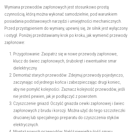
Wymiana przewodów zapłonowych jest stosunkowo prostą
czynnością, którą można wykonać samodzielnie, pod warunkiem
posiadania podstawowych narzędzi i umiejętności mechanicznych.
Przed przystąpieniem do wymiany, upewnij się, że silnik jest wyłączony
i ostygł. Poniżej przedstawiamy krok po kroku, jak wymienić przewody
zapłonowe:
Przygotowanie:
Zaopatrz się w nowe przewody zapłonowe,
klucz do świec zapłonowych, śrubokręt i ewentualnie smar
dielektryczny.
Demontaż starych przewodów:
Zdejmuj przewody pojedynczo,
zaczynając od jednego końca i zabezpieczając drugi koniec,
aby nie pomylić kolejności. Zaznacz kolejność przewodów, jeśli
nie jesteś pewien, jak je podłączyć z powrotem.
Czyszczenie gniazd:
Oczyść gniazda cewki zapłonowej i świec
zapłonowych z brudu i korozji. Można użyć do tego szczoteczki
drucianej lub specjalnego preparatu do czyszczenia styków
elektrycznych.
Montaż nowych przewodów:
Nałóż niewielką ilość smaru