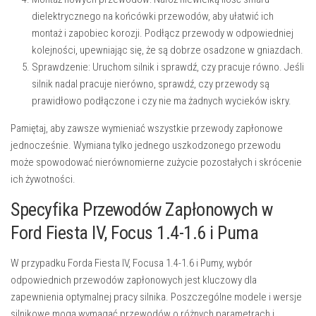
dielektrycznego na końcówki przewodów, aby ułatwić ich
montaż i zapobiec korozji. Podłącz przewody w odpowiedniej
kolejności, upewniając się, że są dobrze osadzone w gniazdach.
Sprawdzenie:
Uruchom silnik i sprawdź, czy pracuje równo. Jeśli
silnik nadal pracuje nierówno, sprawdź, czy przewody są
prawidłowo podłączone i czy nie ma żadnych wycieków iskry.
Pamiętaj, aby zawsze wymieniać wszystkie przewody zapłonowe
jednocześnie. Wymiana tylko jednego uszkodzonego przewodu
może spowodować nierównomierne zużycie pozostałych i skrócenie
ich żywotności.
Specyfika Przewodów Zapłonowych w
Ford Fiesta IV, Focus 1.4-1.6 i Puma
W przypadku Forda Fiesta IV, Focusa 1.4-1.6 i Pumy, wybór
odpowiednich przewodów zapłonowych jest kluczowy dla
zapewnienia optymalnej pracy silnika. Poszczególne modele i wersje
silnikowe mogą wymagać przewodów o różnych parametrach i