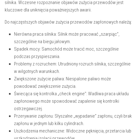
silnika. Wczesne rozpoznanie objawów zużycia przewodów jest
kluczowe dla uniknięcia poważniejszych awarii.
Do najczęstszych objawów zużycia przewodów zapłonowych należą:
Nierówna praca silnika:
Silnik może pracować „szarpiąc”,
szczególnie na biegu jałowym.
Spadek mocy:
Samochód może tracić moc, szczególnie
podczas przyspieszania.
Problemy z rozruchem:
Utrudniony rozruch silnika, szczególnie
w wilgotnych warunkach.
Zwiększone zużycie paliwa:
Niespalone paliwo może
powodować zwiększenie zużycia.
Świecąca się kontrolka „check engine”:
Wadliwa praca układu
zapłonowego może spowodować zapalenie się kontrolki
ostrzegawczej.
Przerywanie zapłonu:
Słyszalne „wypadanie” zapłonu, czyli brak
zapłonu w jednym lub kilku cylindrach.
Uszkodzenia mechaniczne:
Widoczne pęknięcia, przetarcia lub
uszkodzenia izolacji przewodów.