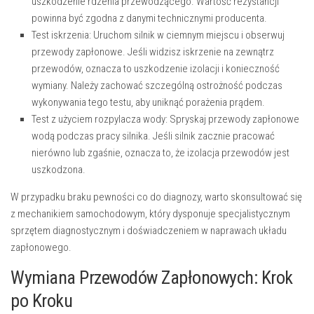
uszkodzenie rdzenia przewodzącego. Wartość rezystancji
powinna być zgodna z danymi technicznymi producenta.
Test iskrzenia:
Uruchom silnik w ciemnym miejscu i obserwuj
przewody zapłonowe. Jeśli widzisz iskrzenie na zewnątrz
przewodów, oznacza to uszkodzenie izolacji i konieczność
wymiany. Należy zachować szczególną ostrożność podczas
wykonywania tego testu, aby uniknąć porażenia prądem.
Test z użyciem rozpylacza wody:
Spryskaj przewody zapłonowe
wodą podczas pracy silnika. Jeśli silnik zacznie pracować
nierówno lub zgaśnie, oznacza to, że izolacja przewodów jest
uszkodzona.
W przypadku braku pewności co do diagnozy, warto skonsultować się
z mechanikiem samochodowym, który dysponuje specjalistycznym
sprzętem diagnostycznym i doświadczeniem w naprawach układu
zapłonowego.
Wymiana Przewodów Zapłonowych: Krok
po Kroku