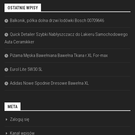
OSTATNIE WPISY
Balkonik, półka dolna drzwi lodówki Bosch 00709646
Quick Detailer Szybki Nabłyszczacz do Lakieru Samochodowego
Auta Ceramikker
Piżama Męska Bawełniana Bawełna Tkana r.XL For-max
Eurol Lite 5W30 5L
Adidas Nowe Spodnie Dresowe Bawełna XL
META
Zaloguj się
Kanał wpisów